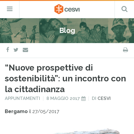
CESVI
Menu
C
Fondazione
–
Primario
ETS
Salta
Cooperazione,
al
Emergenza
Blog
contenuto
e
Sviluppo
facebook
twitter
S
e-
mail
“Nuove prospettive di
sostenibilità”: un incontro con
la cittadinanza
PUBBLICATO
PUBBLICATO
APPUNTAMENTI
8 MAGGIO 2017
DI
CESVI
IN
IL
Bergamo
il 27/05/2017