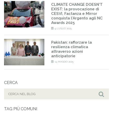
CLIMATE CHANGE DOESN’T
EXIST: la provocazione di
CESVI, Factanza e Mirror
conquista l’Argento agli NC
Awards 2025
9 LUGLIO 2025
Pakistan: rafforzare la
resilienza climatica
attraverso azioni
anticipatorie
14 MAGGIO 2025
CERCA
Cerca
per:
Cer
TAG PIÙ COMUNI