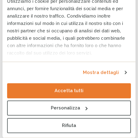
Utilizziamo i cookie per personalizzare contenuti ed
annunci, per fornire funzionalità dei social media e per
analizzare il nostro traffico. Condividiamo inoltre
ARTICOLI CORRELATI
informazioni sul modo in cui utilizza il nostro sito con i
Earth Overshoot Day: la data
nostri partner che si occupano di analisi dei dati web,
che ci ricorda il nostro
pubblicità e social media, i quali potrebbero combinarle
debito con la Terra
con altre informazioni che ha fornito loro o che hanno
30 LUGLIO 2026
raccolto dal suo utilizzo dei loro servizi.
Borena, il costo umano
Mostra dettagli
dell’ingiustizia climatica
22 LUGLIO 2026
Accetta tutti
Personalizza
Albania: CESVI e LifeGate
raccontano la Vjosa, l’ultimo
fiume selvaggio d’Europa
Rifiuta
9 LUGLIO 2026