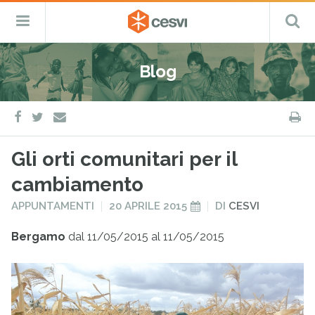
CESVI
Menu
C
Fondazione
–
Primario
ETS
Salta
Cooperazione,
al
Emergenza
Blog
contenuto
e
Sviluppo
facebook
twitter
S
e-
mail
Gli orti comunitari per il
cambiamento
PUBBLICATO
PUBBLICATO
APPUNTAMENTI
20 APRILE 2015
DI
CESVI
IN
IL
Bergamo
dal 11/05/2015 al 11/05/2015