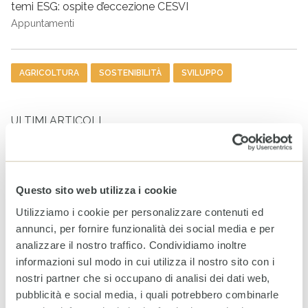
temi ESG: ospite d’eccezione CESVI
Appuntamenti
Tag
AGRICOLTURA
SOSTENIBILITÀ
SVILUPPO
ULTIMI ARTICOLI
Rendiconto Campagna
Solidale CESVI 2025 “Diamo
un tetto alla speranza” con il
supporto informativo di Rai
Questo sito web utilizza i cookie
Per la Sostenibilità – ESG
Utilizziamo i cookie per personalizzare contenuti ed
20 LUGLIO 2026
annunci, per fornire funzionalità dei social media e per
analizzare il nostro traffico. Condividiamo inoltre
A Milano un nuovo spazio
informazioni sul modo in cui utilizza il nostro sito con i
per fare la differenza nella
vita di minorenni e famiglie
nostri partner che si occupano di analisi dei dati web,
fragili
pubblicità e social media, i quali potrebbero combinarle
24 GIUGNO 2026