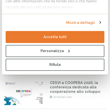
con altre informazioni che ha fornito loro o che hanno
raccolto dal suo utilizzo dei loro servizi.
Bilancio CESVI 2025. Il bene
fatto per bene.
Mostra dettagli
23 GIUGNO 2026
Accetta tutti
CESVI presenta a Roma la
settima edizione dell’Indice
Personalizza
regionale sul
maltrattamento e la cura
all’infanzia in Italia
Rifiuta
8 GIUGNO 2026
CESVI a COOPERA 2026, la
conferenza dedicata alla
cooperazione allo sviluppo
26 MAGGIO 2026