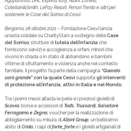
Agapanthus, DHL Express Italy, Albini, Zanetti,
Catellani&Smith, LeFay Resort, Ferrari Trento e altri per
sostenere le Case del Sorriso di Cesvi.
Bergamo, 28 ottobre 2021 –
Fondazione Cesvi lancia
un’asta solidale su CharityStars a sostegno delle
Case
del Sorriso
, strutture di
tutela dell’infanzia
che
forniscono servizi e accoglienza a orfani, minori che
vivono in strada o in stato di abbandono e bambini
vittime di sfruttamento e violenza anche nel contesto
familiare. Il progetto fa parte della campagna
“Quando
sarò grande
” con la quale Cesvi
supporta
gli interventi
di protezione all’infanzia, attivi in Italia e nel Mondo.
Tra i premi messi all’asta le perle e i preziosi gioielli di
Scavia
, borse e accessori di
Tod’s
,
Trussardi, Salvatore
Ferragamo e
Zegna,
voucher per la realizzazione di
abbigliamento su misura di
Albini Group
, un bellissimo
abito di
Crida
, i capi di
forte_forte
e i gioielli artigianali di