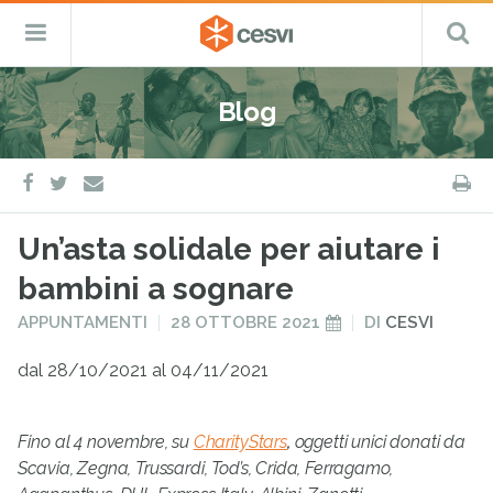
CESVI
Menu
C
Fondazione
–
Primario
ETS
Salta
Cooperazione,
al
Emergenza
Blog
contenuto
e
Sviluppo
facebook
twitter
S
e-
mail
Un’asta solidale per aiutare i
bambini a sognare
PUBBLICATO
PUBBLICATO
APPUNTAMENTI
28 OTTOBRE 2021
DI
CESVI
IN
IL
dal 28/10/2021 al 04/11/2021
Fino al 4 novembre, su
CharityStars
,
oggetti unici donati da
Scavia, Zegna, Trussardi, Tod’s, Crida, Ferragamo,