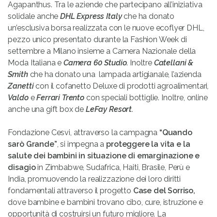
Agapanthus. Tra le aziende che partecipano all’iniziativa
solidale anche
DHL Express Italy
che ha donato
un’esclusiva borsa realizzata con le nuove ecoflyer DHL,
pezzo unico presentato durante la Fashion Week di
settembre a Milano insieme a Camera Nazionale della
Moda Italiana e
Camera 60 Studio
. Inoltre
Catellani &
Smith
che ha donato una lampada artigianale, l’azienda
Zanetti
con il cofanetto Deluxe di prodotti agroalimentari
,
Valdo
e
Ferrari Trento
con speciali bottiglie. Inoltre, online
anche una gift box de
LeFay Resort.
Fondazione Cesvi, attraverso la campagna
“Quando
sarò Grande”
, si impegna a
proteggere la vita e la
salute dei bambini in situazione di emarginazione e
disagio
in Zimbabwe, Sudafrica, Haiti, Brasile, Perù e
India, promuovendo la realizzazione dei loro diritti
fondamentali attraverso il progetto
Case del Sorriso,
dove bambine e bambini trovano cibo, cure, istruzione e
opportunità di costruirsi un futuro migliore. La