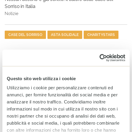
Sorriso in Italia
Notizie
Tag
CASE DEL SORRISO
ASTA SOLIDALE
CHARITYSTARS
ARTICOLI CORRELATI
World Breastfeeding Week:
in Somalia, sostenere
l’allattamento significa
Questo sito web utilizza i cookie
proteggere il futuro
Utilizziamo i cookie per personalizzare contenuti ed
4 AGOSTO 2026
annunci, per fornire funzionalità dei social media e per
analizzare il nostro traffico. Condividiamo inoltre
Rendiconto Campagna
informazioni sul modo in cui utilizza il nostro sito con i
Solidale CESVI 2025 “Diamo
nostri partner che si occupano di analisi dei dati web,
un tetto alla speranza” con il
supporto informativo di Rai
pubblicità e social media, i quali potrebbero combinarle
Per la Sostenibilità – ESG
con altre informazioni che ha fornito loro o che hanno