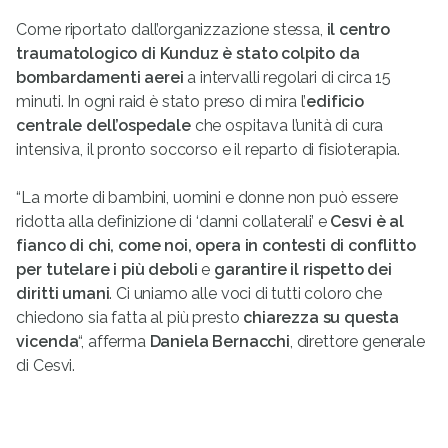
Come riportato dall’organizzazione stessa,
il centro
traumatologico di Kunduz è stato colpito da
bombardamenti aerei
a intervalli regolari di circa 15
minuti. In ogni raid è stato preso di mira l’
edificio
centrale dell’ospedale
che ospitava l’unità di cura
intensiva, il pronto soccorso e il reparto di fisioterapia.
“La morte di bambini, uomini e donne non può essere
ridotta alla definizione di ‘danni collaterali’ e
Cesvi è al
fianco di chi, come noi, opera in contesti di conflitto
per tutelare i più deboli
e
garantire il rispetto dei
diritti umani
. Ci uniamo alle voci di tutti coloro che
chiedono sia fatta al più presto
chiarezza su questa
vicenda
“, afferma
Daniela Bernacchi
, direttore generale
di Cesvi.