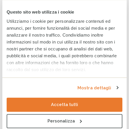
Questo sito web utilizza i cookie
World Breastfeeding Week:
Utilizziamo i cookie per personalizzare contenuti ed
in Somalia, sostenere
l’allattamento significa
annunci, per fornire funzionalità dei social media e per
proteggere il futuro
analizzare il nostro traffico. Condividiamo inoltre
4 AGOSTO 2026
informazioni sul modo in cui utilizza il nostro sito con i
nostri partner che si occupano di analisi dei dati web,
pubblicità e social media, i quali potrebbero combinarle
Sudan, la guerra continua a
compromettere il futuro di
con altre informazioni che ha fornito loro o che hanno
milioni di persone
raccolto dal suo utilizzo dei loro servizi.
31 LUGLIO 2026
Mostra dettagli
Earth Overshoot Day: la data
che ci ricorda il nostro
Accetta tutti
debito con la Terra
30 LUGLIO 2026
Personalizza