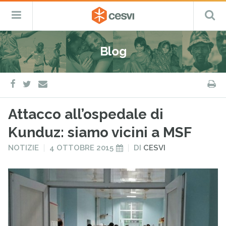
CESVI
Menu
C
Fondazione
–
Primario
ETS
Salta
Cooperazione,
al
Emergenza
Blog
contenuto
e
Sviluppo
facebook
twitter
S
e-
mail
Attacco all’ospedale di
Kunduz: siamo vicini a MSF
PUBBLICATO
PUBBLICATO
NOTIZIE
4 OTTOBRE 2015
DI
CESVI
IN
IL