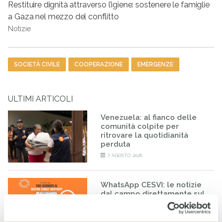
Restituire dignità attraverso l’igiene: sostenere le famiglie
a Gaza nel mezzo del conflitto
Notizie
Tag
SOCIETÀ CIVILE
COOPERAZIONE
EMERGENZE
ULTIMI ARTICOLI
Venezuela: al fianco delle
comunità colpite per
ritrovare la quotidianità
perduta
7 AGOSTO 2026
WhatsApp CESVI: le notizie
dal campo direttamente sul
tuo telefono
5 AGOSTO 2026