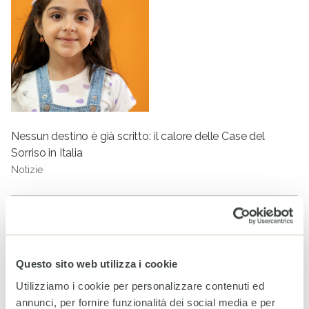
Nessun destino è già scritto: il calore delle Case del
Sorriso in Italia
Notizie
Tag
DIAMO UN TETTO ALLA SPERANZA
CASE DEL SORRISO
PROTEZIONE INFANZIA
Questo sito web utilizza i cookie
Utilizziamo i cookie per personalizzare contenuti ed
ARTICOLI CORRELATI
annunci, per fornire funzionalità dei social media e per