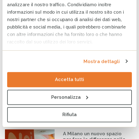
World Breastfeeding Week:
analizzare il nostro traffico. Condividiamo inoltre
in Somalia, sostenere
informazioni sul modo in cui utilizza il nostro sito con i
l’allattamento significa
nostri partner che si occupano di analisi dei dati web,
proteggere il futuro
pubblicità e social media, i quali potrebbero combinarle
4 AGOSTO 2026
con altre informazioni che ha fornito loro o che hanno
raccolto dal suo utilizzo dei loro servizi.
Rendiconto Campagna
Solidale CESVI 2025 “Diamo
un tetto alla speranza” con il
Mostra dettagli
supporto informativo di Rai
Per la Sostenibilità – ESG
20 LUGLIO 2026
Accetta tutti
Infanzia: CESVI lancia la
Personalizza
prima dashboard italiana sul
maltrattamento all’infanzia
16 LUGLIO 2026
Rifiuta
A Milano un nuovo spazio