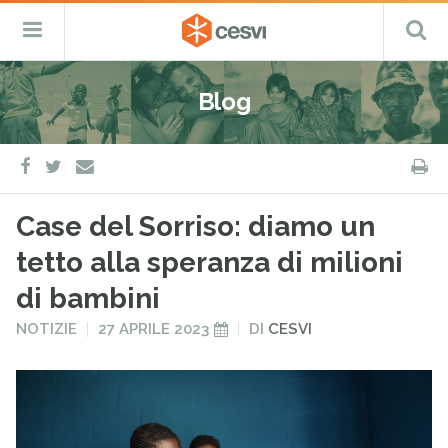
CESVI
Menu
C
Fondazione
–
Primario
ETS
Salta
Cooperazione,
al
Emergenza
Blog
contenuto
e
Sviluppo
facebook
twitter
S
e-
mail
Case del Sorriso: diamo un
tetto alla speranza di milioni
di bambini
PUBBLICATO
PUBBLICATO
NOTIZIE
27 APRILE 2023
DI
CESVI
IN
IL