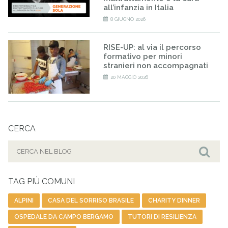
all’infanzia in Italia
8 GIUGNO 2026
RISE-UP: al via il percorso
formativo per minori
stranieri non accompagnati
20 MAGGIO 2026
CERCA
Cerca
per:
Cer
TAG PIÙ COMUNI
ALPINI
CASA DEL SORRISO BRASILE
CHARITY DINNER
OSPEDALE DA CAMPO BERGAMO
TUTORI DI RESILIENZA