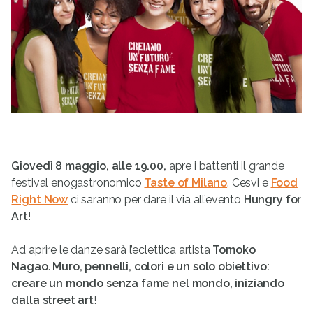
Giovedì 8 maggio, alle 19.00,
apre i battenti il grande
festival enogastronomico
Taste of Milano
. Cesvi e
Food
Right Now
ci saranno per dare il via all’evento
Hungry for
Art
!
Ad aprire le danze sarà l’eclettica artista
Tomoko
Nagao
.
Muro, pennelli, colori e un solo obiettivo:
creare un mondo senza fame nel mondo, iniziando
dalla street art
!