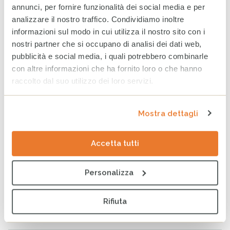
annunci, per fornire funzionalità dei social media e per
ULTIMI ARTICOLI
analizzare il nostro traffico. Condividiamo inoltre
informazioni sul modo in cui utilizza il nostro sito con i
Venezuela: al fianco delle
nostri partner che si occupano di analisi dei dati web,
comunità colpite per
ritrovare la quotidianità
pubblicità e social media, i quali potrebbero combinarle
perduta
con altre informazioni che ha fornito loro o che hanno
7 AGOSTO 2026
raccolto dal suo utilizzo dei loro servizi.
WhatsApp CESVI: le notizie
Mostra dettagli
dal campo direttamente sul
tuo telefono
5 AGOSTO 2026
Accetta tutti
Personalizza
World Breastfeeding Week:
in Somalia, sostenere
l’allattamento significa
Rifiuta
proteggere il futuro
4 AGOSTO 2026