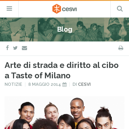
CESVI
Menu
C
Fondazione
–
Primario
ETS
Salta
Cooperazione,
al
Emergenza
Blog
contenuto
e
Sviluppo
facebook
twitter
S
e-
mail
Arte di strada e diritto al cibo
a Taste of Milano
PUBBLICATO
PUBBLICATO
NOTIZIE
8 MAGGIO 2014
DI
CESVI
IN
IL