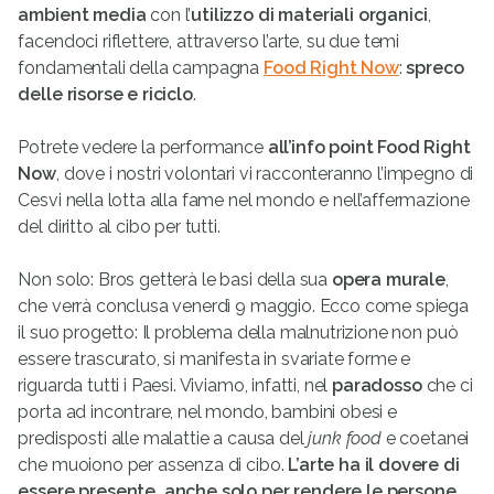
ambient media
con l’
utilizzo di materiali organici
,
facendoci riflettere, attraverso l’arte, su due temi
fondamentali della campagna
Food Right Now
:
spreco
delle risorse e riciclo
.
Potrete vedere la performance
all’info point Food Right
Now
, dove i nostri volontari vi racconteranno l’impegno di
Cesvi nella lotta alla fame nel mondo e nell’affermazione
del diritto al cibo per tutti.
Non solo: Bros getterà le basi della sua
opera murale
,
che verrà conclusa venerdì 9 maggio. Ecco come spiega
il suo progetto: Il problema della malnutrizione non può
essere trascurato, si manifesta in svariate forme e
riguarda tutti i Paesi. Viviamo, infatti, nel
paradosso
che ci
porta ad incontrare, nel mondo, bambini obesi e
predisposti alle malattie a causa del
junk food
e coetanei
che muoiono per assenza di cibo.
L’arte ha il dovere di
essere presente, anche solo per rendere le persone