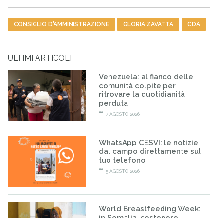
Tag
CONSIGLIO D'AMMINISTRAZIONE
GLORIA ZAVATTA
CDA
ULTIMI ARTICOLI
Venezuela: al fianco delle
comunità colpite per
ritrovare la quotidianità
perduta
7 AGOSTO 2026
WhatsApp CESVI: le notizie
dal campo direttamente sul
tuo telefono
5 AGOSTO 2026
World Breastfeeding Week:
in Somalia, sostenere