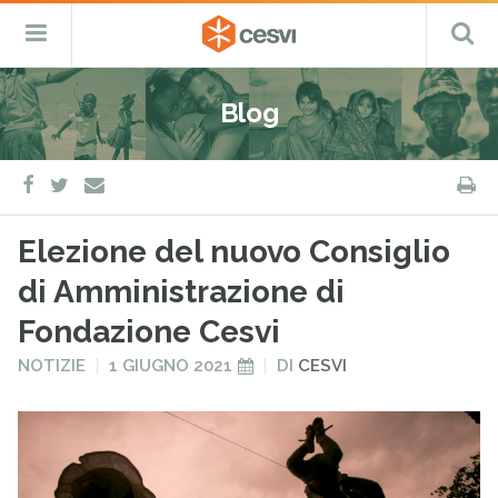
CESVI
Menu
C
Fondazione
–
Primario
ETS
Salta
Cooperazione,
al
Emergenza
Blog
contenuto
e
Sviluppo
facebook
twitter
S
e-
mail
Elezione del nuovo Consiglio
di Amministrazione di
Fondazione Cesvi
PUBBLICATO
PUBBLICATO
NOTIZIE
1 GIUGNO 2021
DI
CESVI
IN
IL