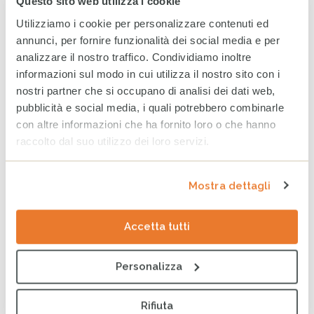
Questo sito web utilizza i cookie
dall’emergenza
Utilizziamo i cookie per personalizzare contenuti ed
28 LUGLIO 2026
annunci, per fornire funzionalità dei social media e per
analizzare il nostro traffico. Condividiamo inoltre
Venezuela, un mese dopo:
informazioni sul modo in cui utilizza il nostro sito con i
l’emergenza non si ferma
quando la terra smette di
nostri partner che si occupano di analisi dei dati web,
tremare
pubblicità e social media, i quali potrebbero combinarle
24 LUGLIO 2026
con altre informazioni che ha fornito loro o che hanno
raccolto dal suo utilizzo dei loro servizi.
COMPASS: il ruolo della rete
per l’evoluzione digitale del
Terzo Settore
Mostra dettagli
24 LUGLIO 2026
Accetta tutti
Personalizza
CERCA
Cerca
Rifiuta
per: