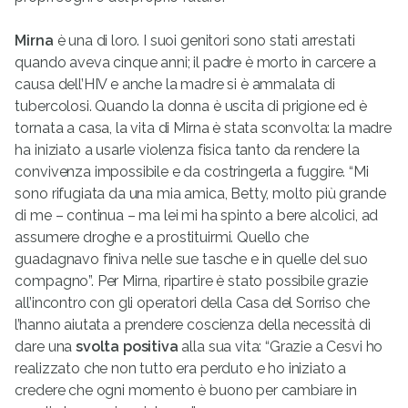
Mirna
è una di loro. I suoi genitori sono stati arrestati
quando aveva cinque anni; il padre è morto in carcere a
causa dell’HIV e anche la madre si è ammalata di
tubercolosi. Quando la donna è uscita di prigione ed è
tornata a casa, la vita di Mirna è stata sconvolta: la madre
ha iniziato a usarle violenza fisica tanto da rendere la
convivenza impossibile e da costringerla a fuggire. “Mi
sono rifugiata da una mia amica, Betty, molto più grande
di me – continua – ma lei mi ha spinto a bere alcolici, ad
assumere droghe e a prostituirmi. Quello che
guadagnavo finiva nelle sue tasche e in quelle del suo
compagno”. Per Mirna, ripartire è stato possibile grazie
all’incontro con gli operatori della Casa del Sorriso che
l’hanno aiutata a prendere coscienza della necessità di
dare una
svolta positiva
alla sua vita: “Grazie a Cesvi ho
realizzato che non tutto era perduto e ho iniziato a
credere che ogni momento è buono per cambiare in