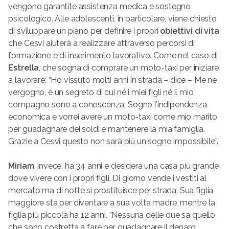
vengono garantite assistenza medica e sostegno
psicologico. Alle adolescenti, in particolare, viene chiesto
di sviluppare un piano per definire i propri
obiettivi di vita
che Cesvi aiuterà a realizzare attraverso percorsi di
formazione e di inserimento lavorativo. Come nel caso di
Estrella
, che sogna di comprare un moto-taxi per iniziare
a lavorare: “Ho vissuto molti anni in strada – dice – Me ne
vergogno, è un segreto di cui né i miei figli né il mio
compagno sono a conoscenza. Sogno l’indipendenza
economica e vorrei avere un moto-taxi come mio marito
per guadagnare dei soldi e mantenere la mia famiglia.
Grazie a Cesvi questo non sarà più un sogno impossibile”.
Miriam
, invece, ha 34 anni e desidera una casa più grande
dove vivere con i propri figli. Di giorno vende i vestiti al
mercato ma di notte si prostituisce per strada. Sua figlia
maggiore sta per diventare a sua volta madre, mentre la
figlia più piccola ha 12 anni. “Nessuna delle due sa quello
che sono costretta a fare per guadagnare il denaro