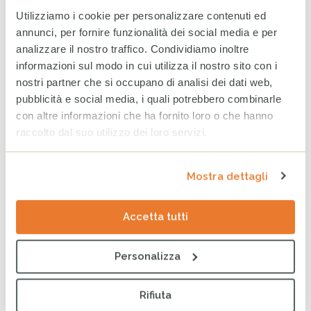
Utilizziamo i cookie per personalizzare contenuti ed
annunci, per fornire funzionalità dei social media e per
analizzare il nostro traffico. Condividiamo inoltre
informazioni sul modo in cui utilizza il nostro sito con i
nostri partner che si occupano di analisi dei dati web,
pubblicità e social media, i quali potrebbero combinarle
con altre informazioni che ha fornito loro o che hanno
raccolto dal suo utilizzo dei loro servizi.
Indice Globale della Fame 2024: come la giustizia di
Mostra dettagli
genere può contribuire alla resilienza climatica e
all’obiettivo Fame Zero
Accetta tutti
Notizie
Personalizza
Tag
DIRITTI
DONNE
VIOLENZA SULLE DONNE
TUTELA DELL'INFANZIA
Rifiuta