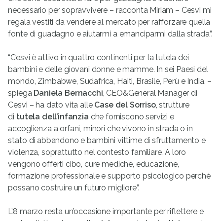
necessario per sopravvivere – racconta Miriam – Cesvi mi
regala vestiti da vendere al mercato per rafforzare quella
fonte di guadagno e aiutarmi a emanciparmi dalla strada”.
“Cesvi è attivo in quattro continenti per la tutela dei
bambini e delle giovani donne e mamme. In sei Paesi del
mondo, Zimbabwe, Sudafrica, Haiti, Brasile, Perù e India, –
spiega
Daniela Bernacchi
, CEO&General Manager di
Cesvi – ha dato vita alle
Case del Sorriso
, strutture
di
tutela dell’infanzia
che forniscono servizi e
accoglienza a orfani, minori che vivono in strada o in
stato di abbandono e bambini vittime di sfruttamento e
violenza, soprattutto nel contesto familiare. A loro
vengono offerti cibo, cure mediche, educazione,
formazione professionale e supporto psicologico perché
possano costruire un futuro migliore”.
L’8 marzo resta un’occasione importante per riflettere e