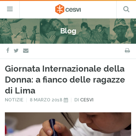
CESVI
Menu
C
Fondazione
–
Primario
ETS
Salta
Cooperazione,
al
Emergenza
Blog
contenuto
e
Sviluppo
facebook
twitter
S
e-
mail
Giornata Internazionale della
Donna: a fianco delle ragazze
di Lima
PUBBLICATO
PUBBLICATO
NOTIZIE
8 MARZO 2018
DI
CESVI
IN
IL