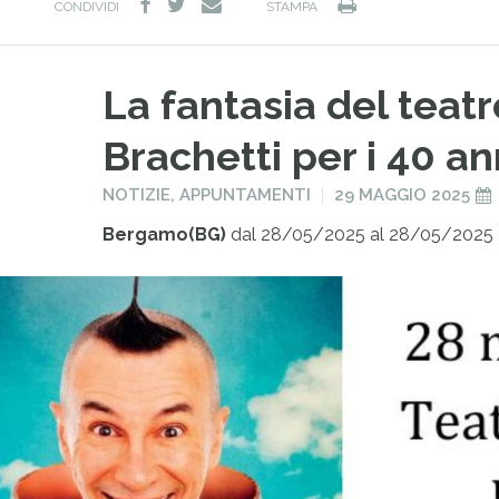
facebook
twitter
Stampa
e-
CONDIVIDI
STAMPA
mail
La fantasia del teatr
Brachetti per i 40 an
PUBBLICATO
PUBBLICATO
NOTIZIE
,
APPUNTAMENTI
29 MAGGIO 2025
IN
IL
Bergamo(BG)
dal 28/05/2025 al 28/05/2025