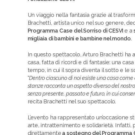
Un viaggio nella fantasia grazie al trasform
Brachetti, artista unico nel suo genere, de
Programma Case del Sorriso di CESVI
e a
migliaia di bambini e bambine nel mondo
.
In questo spettacolo, Arturo Brachetti ha 
casa, fatta di ricordi e di fantasie: una ca
tempo, in cui il sopra diventa il sotto e le 
“
Dentro ciascuno di noi esiste una casa come
stanze racconta un aspetto diverso del nostro
senza presente, passato e futuro, in cui conserv
recita Brachetti nel suo spettacolo.
L’evento ha rappresentato un’occasione st
arte, intrattenimento e solidarietà. Infatti,
direttamente
a sostegno del Programma Ca