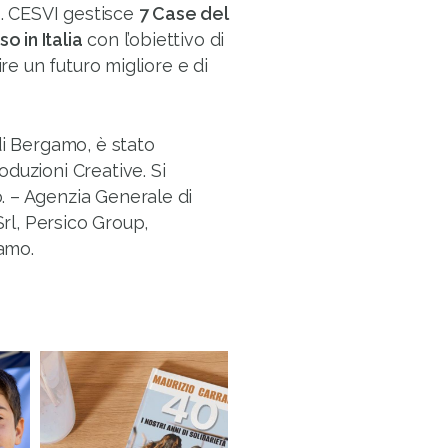
o
. CESVI gestisce
7 Case del
o in Italia
con l’obiettivo di
ire un futuro migliore e di
di Bergamo, è stato
duzioni Creative. Si
. – Agenzia Generale di
Srl, Persico Group,
amo.