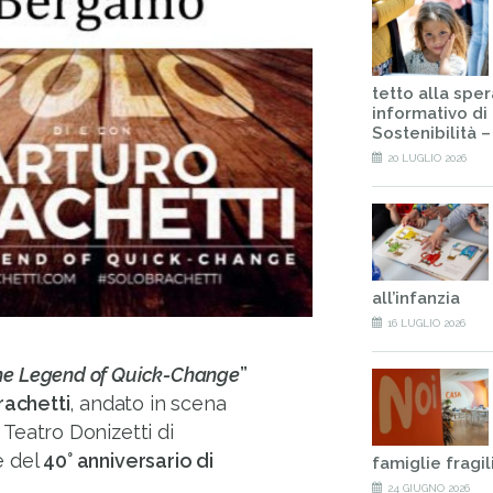
tetto alla spe
informativo di 
Sostenibilità 
20 LUGLIO 2026
all’infanzia
16 LUGLIO 2026
he Legend of Quick-Change
”
rachetti
, andato in scena
 Teatro Donizetti di
e del
40° anniversario di
famiglie fragil
24 GIUGNO 2026