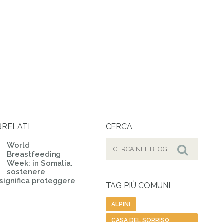
RRELATI
CERCA
Cerca
World
Breastfeeding
per:
Cerca
Week: in Somalia,
sostenere
 significa proteggere
TAG PIÙ COMUNI
ALPINI
CASA DEL SORRISO