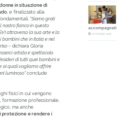
donne in situazione di
ondo
, e finalizzato alla
 fondamentali.
“Siamo grati
l nostro fianco in questo
accompagnati
VI attraverso la sua arte e la
20 MAGGIO 2026
 bambini che in Italia e nel
riso –
dichiara Gloria
serci artista e spettacolo
esideri di tutti quei bambini e
e ai quali vogliamo offrire
ani luminoso”
conclude
hi fisici in cui vengono
o, formazione professionale,
logico, ma anche
i protezione e rendere i