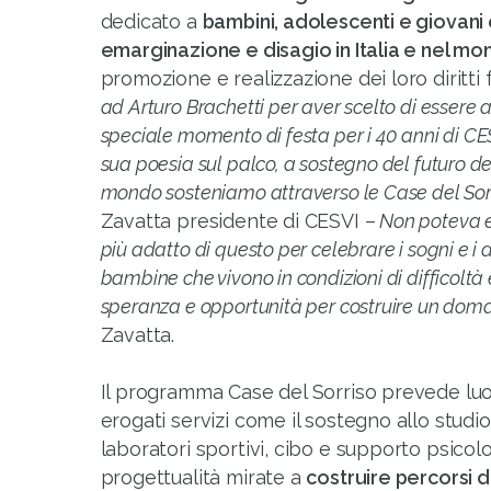
dedicato a
bambini, adolescenti e giovani 
emarginazione e disagio in Italia e nel m
promozione e realizzazione dei loro diritti
ad Arturo Brachetti per aver scelto di essere a
speciale momento di festa per i 40 anni di CES
sua poesia sul palco, a sostegno del futuro dei
mondo sosteniamo attraverso le Case del Sor
Zavatta presidente di CESVI –
Non poteva es
più adatto di questo per celebrare i sogni e i d
bambine che vivono in condizioni di difficoltà 
speranza e opportunità per costruire un dom
Zavatta.
Il programma Case del Sorriso prevede luog
erogati servizi come il sostegno allo studi
laboratori sportivi, cibo e supporto psico
progettualità mirate a
costruire percorsi d