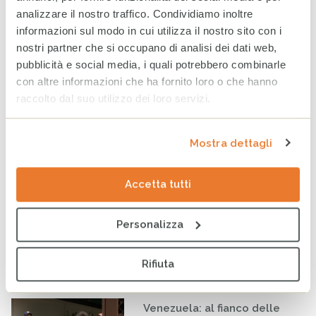
analizzare il nostro traffico. Condividiamo inoltre
informazioni sul modo in cui utilizza il nostro sito con i
nostri partner che si occupano di analisi dei dati web,
pubblicità e social media, i quali potrebbero combinarle
con altre informazioni che ha fornito loro o che hanno
raccolto dal suo utilizzo dei loro servizi.
Restituire dignità attraverso l’igiene: sostenere le famiglie
a Gaza nel mezzo del conflitto
Mostra dettagli
Notizie
Accetta tutti
Tag
COOPERAZIONE
COMUNICAZIONE
EMERGENZE
Personalizza
SOCIETÀ CIVILE
Rifiuta
ULTIMI ARTICOLI
Venezuela: al fianco delle