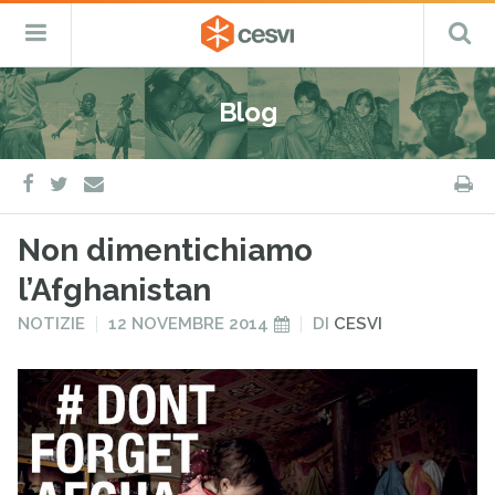
CESVI
Menu
C
Fondazione
–
Primario
ETS
Salta
Cooperazione,
al
Emergenza
Blog
contenuto
e
Sviluppo
facebook
twitter
S
e-
mail
Non dimentichiamo
l’Afghanistan
PUBBLICATO
PUBBLICATO
NOTIZIE
12 NOVEMBRE 2014
DI
CESVI
IN
IL