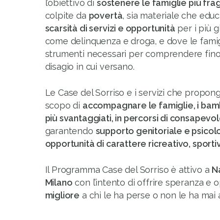
l’obiettivo di
sostenere le famiglie più frag
colpite da
povertà
, sia materiale che educ
scarsità di servizi e opportunità
per i più g
come delinquenza e droga, e dove le famig
strumenti necessari per comprendere fino 
disagio in cui versano.
Le Case del Sorriso e i servizi che propo
scopo di
accompagnare le famiglie, i bambin
più svantaggiati, in percorsi di consapevo
garantendo
supporto genitoriale e psicol
opportunità di carattere ricreativo, sporti
Il Programma Case del Sorriso è attivo a
Na
Milano
con l’intento di offrire speranza e
migliore
a chi le ha perse o non le ha mai