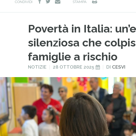
facebook
twitter
Stampa
e-
CONDIVIDI
STAMPA
mail
Povertà in Italia: u
silenziosa che colpis
famiglie a rischio
PUBBLICATO
PUBBLICATO
NOTIZIE
28 OTTOBRE 2025
DI
CESVI
IN
IL