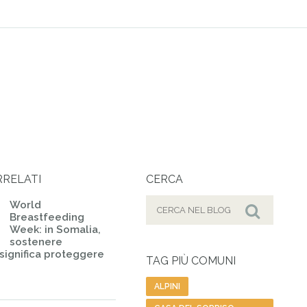
RRELATI
CERCA
Cerca
World
Breastfeeding
per:
Cerca
Week: in Somalia,
sostenere
 significa proteggere
TAG PIÙ COMUNI
ALPINI