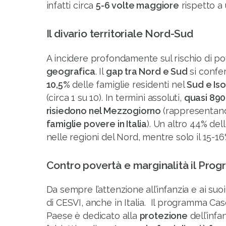
infatti circa
5-6 volte maggiore
rispetto a u
Il divario territoriale Nord-Sud
A incidere profondamente sul rischio di po
geografica
. Il
gap tra Nord e Sud
si confer
10,5%
delle famiglie residenti nel
Sud e Iso
(circa 1 su 10). In termini assoluti,
quasi 890
risiedono nel Mezzogiorno
(rappresentan
famiglie povere in Italia
). Un altro 44% del
nelle regioni del Nord, mentre solo il 15-16
Contro povertà e marginalità il Pro
Da sempre l’attenzione all’infanzia e ai suoi 
di CESVI, anche in Italia. Il programma Cas
Paese è dedicato alla
protezione
dell’infa