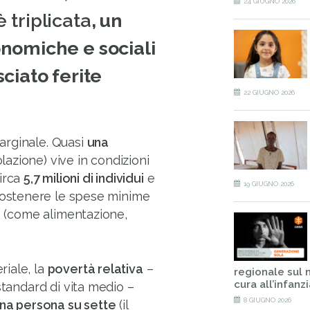
24 GIUGNO 2026
 triplicata
, un
onomiche e sociali
ciato ferite
22 GIUGNO 2026
arginale. Quasi
una
olazione) vive in condizioni
circa
5,7 milioni di individui
e
19 GIUGNO 2026
ostenere le spese minime
le (come alimentazione,
iale, la
povertà relativa
–
regionale sul 
cura all’infanzia
standard di vita medio –
8 GIUGNO 2026
na persona su sette
(il