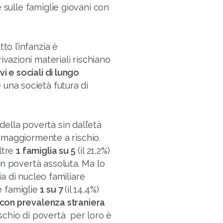
 sulle famiglie giovani con
to l’infanzia è
azioni materiali rischiano
i e sociali di lungo
 una società futura di
ella povertà sin dall’età
ie maggiormente a rischio.
ltre
1 famiglia su 5
(il 21,2%)
n povertà assoluta. Ma lo
ia di nucleo familiare
e famiglie
1 su 7
(il 14,4%)
 con prevalenza straniera
rischio di povertà per loro è