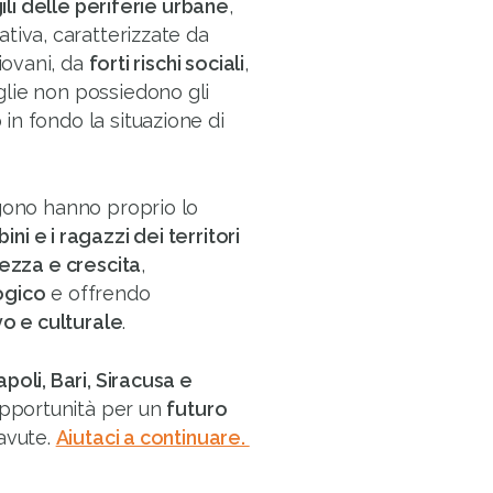
ili delle periferie urbane
,
ativa, caratterizzate da
iovani, da
forti rischi sociali
,
lie non possiedono gli
in fondo la situazione di
ngono hanno proprio lo
i e i ragazzi dei territori
lezza e crescita
,
ogico
e offrendo
vo e culturale
.
poli, Bari, Siracusa e
 opportunità per un
futuro
 avute.
Aiutaci a continuare.