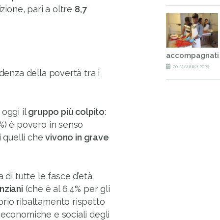
izione, pari a oltre
8,7
accompagnati
20 MAGGIO 2026
idenza della povertà tra i
oggi il
gruppo più colpito
:
8%) è povero in senso
i quelli che
vivono in grave
 di tutte le fasce d’età,
nziani
(che è al 6,4% per gli
prio ribaltamento rispetto
 economiche e sociali degli