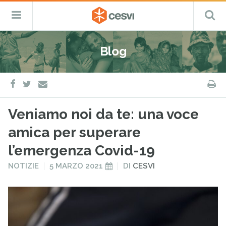
CESVI
Menu
C
Fondazione
–
Primario
ETS
Salta
Cooperazione,
al
Emergenza
Blog
contenuto
e
Sviluppo
facebook
twitter
S
e-
mail
Veniamo noi da te: una voce
amica per superare
l’emergenza Covid-19
PUBBLICATO
PUBBLICATO
NOTIZIE
5 MARZO 2021
DI
CESVI
IN
IL