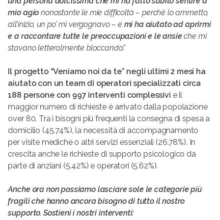
una persona dolcissima che mi ha fatto subito sentire a
mio agio
nonostante le mie difficoltà – perché lo ammetto,
all’inizio, un po’ mi vergognavo – e
mi ha aiutato ad aprirmi
e a raccontare tutte le preoccupazioni e le ansie
che mi
stavano letteralmente bloccando.”
Il progetto “Veniamo noi da te” negli ultimi 2 mesi ha
aiutato con un team di operatori specializzati circa
188 persone con 997 interventi complessivi
e il
maggior numero di richieste è arrivato dalla popolazione
over 80. Tra i bisogni più frequenti la consegna di spesa a
domicilio (45.74%), la necessità di accompagnamento
per visite mediche o altri servizi essenziali (26.78%). In
crescita anche le richieste di supporto psicologico da
parte di anziani (5.42%) e operatori (5.62%).
Anche ora non possiamo lasciare sole le categorie più
fragili che hanno ancora bisogno di tutto il nostro
supporto. Sostieni i nostri interventi: