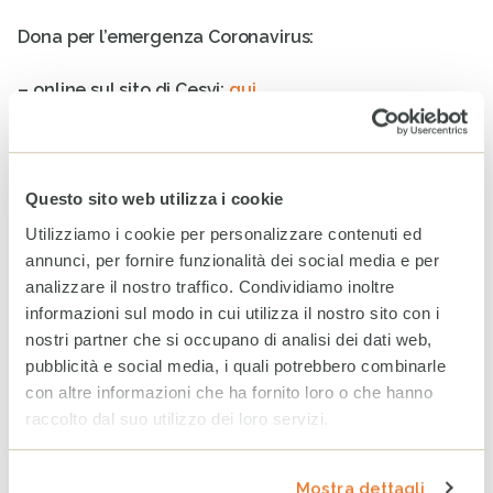
Dona per l’emergenza Coronavirus:
– online sul sito di Cesvi:
qui
.
– attraverso bonifico sul conto corrente Cesvi: IT 49 H
03069 09606 100000000060.
Questo sito web utilizza i cookie
– attraverso il numero verde 800 036 036 per
Utilizziamo i cookie per personalizzare contenuti ed
donazioni telefoniche con Carta di Credito.
annunci, per fornire funzionalità dei social media e per
analizzare il nostro traffico. Condividiamo inoltre
Foto di copertina di Giovanni Diffidenti
informazioni sul modo in cui utilizza il nostro sito con i
nostri partner che si occupano di analisi dei dati web,
pubblicità e social media, i quali potrebbero combinarle
con altre informazioni che ha fornito loro o che hanno
raccolto dal suo utilizzo dei loro servizi.
ARTICOLI CORRELATI
Sudan, la guerra continua a
Mostra dettagli