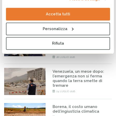
compromettere il futuro di
milioni di persone
31 LUGLIO 2026
Accetta tutti
Personalizza
Venezuela: CESVI e
Fondazione Prosolidar
insieme per sostenere la
Rifiuta
popolazione colpita
dall’emergenza
28 LUGLIO 2026
Venezuela, un mese dopo:
l’emergenza non si ferma
quando la terra smette di
tremare
24 LUGLIO 2026
Borena, il costo umano
dell’ingiustizia climatica