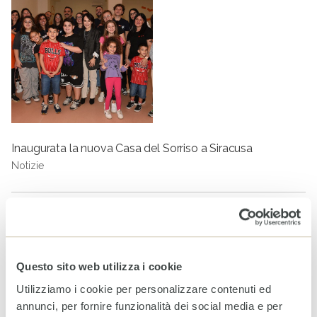
Inaugurata la nuova Casa del Sorriso a Siracusa
Notizie
Tag
PROTEZIONE INFANZIA
CASA DEL SORRISO HAITI
PROGRAMMA CASE DEL SORRISO
Questo sito web utilizza i cookie
ARTICOLI CORRELATI
Utilizziamo i cookie per personalizzare contenuti ed
annunci, per fornire funzionalità dei social media e per
World Breastfeeding Week: