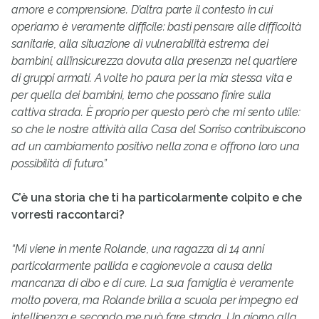
amore e comprensione. D’altra parte il contesto in cui
operiamo è veramente difficile: basti pensare alle difficoltà
sanitarie, alla situazione di vulnerabilità estrema dei
bambini, all’insicurezza dovuta alla presenza nel quartiere
di gruppi armati. A volte ho paura per la mia stessa vita e
per quella dei bambini, temo che possano finire sulla
cattiva strada. È proprio per questo però che mi sento utile:
so che le nostre attività alla Casa del Sorriso contribuiscono
ad un cambiamento positivo nella zona e offrono loro una
possibilità di futuro.”
C’è una storia che ti ha particolarmente colpito e che
vorresti raccontarci?
“Mi viene in mente Rolande, una ragazza di 14 anni
particolarmente pallida e cagionevole a causa della
mancanza di cibo e di cure. La sua famiglia è veramente
molto povera, ma Rolande brilla a scuola per impegno ed
intelligenza e secondo me può fare strada. Un giorno alla