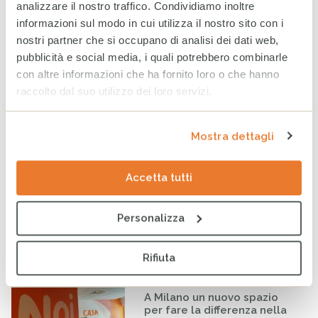
analizzare il nostro traffico. Condividiamo inoltre
in Somalia, sostenere
informazioni sul modo in cui utilizza il nostro sito con i
l’allattamento significa
proteggere il futuro
nostri partner che si occupano di analisi dei dati web,
4 AGOSTO 2026
pubblicità e social media, i quali potrebbero combinarle
con altre informazioni che ha fornito loro o che hanno
raccolto dal suo utilizzo dei loro servizi.
Rendiconto Campagna
Solidale CESVI 2025 “Diamo
un tetto alla speranza” con il
supporto informativo di Rai
Mostra dettagli
Per la Sostenibilità – ESG
20 LUGLIO 2026
Accetta tutti
Infanzia: CESVI lancia la
prima dashboard italiana sul
Personalizza
maltrattamento all’infanzia
16 LUGLIO 2026
Rifiuta
A Milano un nuovo spazio
per fare la differenza nella