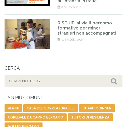
all’infanzia in Italia
8 GIUGNO 2026
RISE-UP: al via il percorso
formativo per minori
stranieri non accompagnati
20 MAGGIO 2026
CERCA
Cerca
per:
Cer
TAG PIÙ COMUNI
ALPINI
CASA DEL SORRISO BRASILE
CHARITY DINNER
OSPEDALE DA CAMPO BERGAMO
TUTORI DI RESILIENZA
VOLLEY BERGAMO