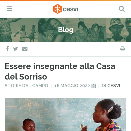
CESVI
Menu
C
Fondazione
–
Primario
ETS
Salta
Cooperazione,
al
Emergenza
Blog
contenuto
e
Sviluppo
facebook
twitter
S
e-
mail
Essere insegnante alla Casa
del Sorriso
PUBBLICATO
PUBBLICATO
STORIE DAL CAMPO
16 MAGGIO 2022
DI
CESVI
IN
IL