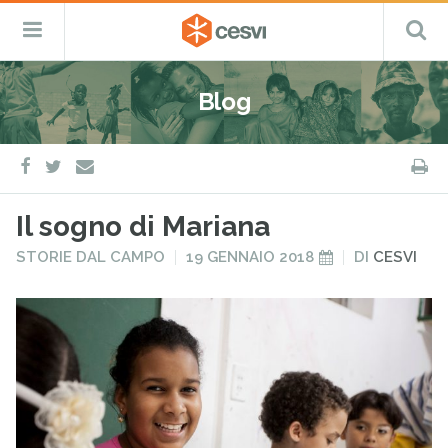
CESVI
Menu
C
Fondazione
–
Primario
ETS
Salta
Cooperazione,
al
Emergenza
Blog
contenuto
e
Sviluppo
facebook
twitter
S
e-
mail
Il sogno di Mariana
PUBBLICATO
PUBBLICATO
STORIE DAL CAMPO
19 GENNAIO 2018
DI
CESVI
IN
IL