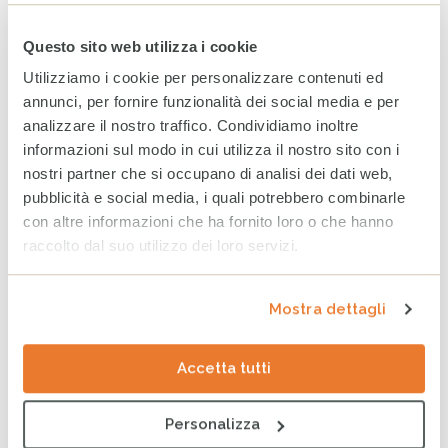
Siria: una crisi umanitaria che si aggrava, l’impegno di
CESVI per istruzione e protezione
Questo sito web utilizza i cookie
Notizie
Utilizziamo i cookie per personalizzare contenuti ed
annunci, per fornire funzionalità dei social media e per
Tag
analizzare il nostro traffico. Condividiamo inoltre
EDUCAZIONE
BRASILE
BAMBINI
informazioni sul modo in cui utilizza il nostro sito con i
nostri partner che si occupano di analisi dei dati web,
ARTICOLI CORRELATI
pubblicità e social media, i quali potrebbero combinarle
con altre informazioni che ha fornito loro o che hanno
World Breastfeeding Week:
raccolto dal suo utilizzo dei loro servizi.
in Somalia, sostenere
l’allattamento significa
proteggere il futuro
Mostra dettagli
4 AGOSTO 2026
Accetta tutti
Rendiconto Campagna
Solidale CESVI 2025 “Diamo
un tetto alla speranza” con il
supporto informativo di Rai
Personalizza
Per la Sostenibilità – ESG