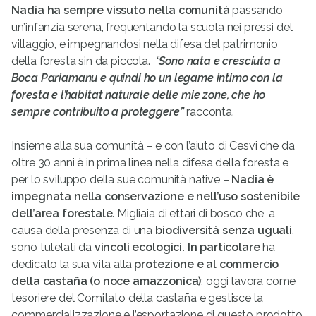
Nadia ha sempre vissuto nella comunità
passando
un’infanzia serena, frequentando la scuola nei pressi del
villaggio, e impegnandosi nella difesa del patrimonio
della foresta sin da piccola.
“
Sono nata e cresciuta a
Boca Pariamanu e quindi ho un legame intimo con la
foresta e l’habitat naturale delle mie zone, che ho
sempre contribuito a proteggere”
racconta.
Insieme alla sua comunità – e con l’aiuto di Cesvi che da
oltre 30 anni è in prima linea nella difesa della foresta e
per lo sviluppo della sue comunità native –
Nadia è
impegnata nella conservazione
e nell’uso sostenibile
dell’area forestale
. Migliaia di ettari di bosco che, a
causa della presenza di una
biodiversità senza uguali
,
sono tutelati da
vincoli ecologici. In particolare
ha
dedicato la sua vita alla
protezione e al commercio
della castaña (o noce amazzonica)
; oggi lavora come
tesoriere del Comitato della castaña e gestisce la
commercializzazione e l’esportazione di questo prodotto