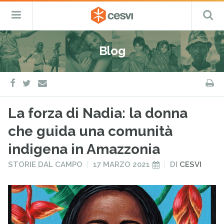
CESVI
Menu
C
Fondazione
–
Primario
ETS
Salta
Cooperazione,
al
Emergenza
Blog
contenuto
e
Sviluppo
facebook
twitter
S
e-
mail
La forza di Nadia: la donna
che guida una comunità
indigena in Amazzonia
PUBBLICATO
PUBBLICATO
STORIE DAL CAMPO
17 MARZO 2021
DI
CESVI
IN
IL