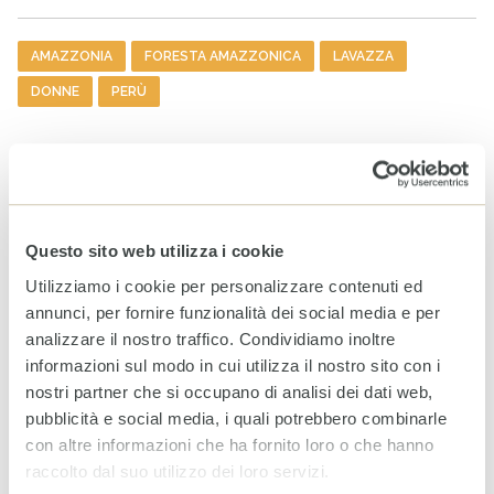
Tag
AMAZZONIA
FORESTA AMAZZONICA
LAVAZZA
DONNE
PERÙ
ARTICOLI CORRELATI
Earth Overshoot Day: la data
che ci ricorda il nostro
debito con la Terra
Questo sito web utilizza i cookie
30 LUGLIO 2026
Utilizziamo i cookie per personalizzare contenuti ed
annunci, per fornire funzionalità dei social media e per
analizzare il nostro traffico. Condividiamo inoltre
Borena, il costo umano
informazioni sul modo in cui utilizza il nostro sito con i
dell’ingiustizia climatica
nostri partner che si occupano di analisi dei dati web,
22 LUGLIO 2026
pubblicità e social media, i quali potrebbero combinarle
con altre informazioni che ha fornito loro o che hanno
raccolto dal suo utilizzo dei loro servizi.