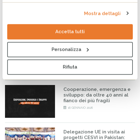
Albania: CESVI e LifeGate
raccontano la Vjosa, l’ultimo
Mostra dettagli
fiume selvaggio d’Europa
9 LUGLIO 2026
Accetta tutti
Myanmar: un anno dopo il
Personalizza
terremoto, la rinascita passa
per le acque del Lago Inle
27 MARZO 2026
Rifiuta
Cooperazione, emergenza e
sviluppo: da oltre 40 anni al
fianco dei più fragili
16 GENNAIO 2026
Delegazione UE in visita ai
progetti CESVI in Pakistan: