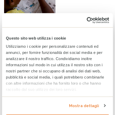
Spezzare le catene dell’ingiustizia educativa
Questo sito web utilizza i cookie
Notizie
Utilizziamo i cookie per personalizzare contenuti ed
annunci, per fornire funzionalità dei social media e per
Tag
VIOLENZA
VIOLENZA SULLE DONNE
analizzare il nostro traffico. Condividiamo inoltre
informazioni sul modo in cui utilizza il nostro sito con i
TUTELA DELL'INFANZIA
RESILIENZA
CASA DEL SORRISO
nostri partner che si occupano di analisi dei dati web,
INFANZIA
DIRITTI
DONNE
pubblicità e social media, i quali potrebbero combinarle
con altre informazioni che ha fornito loro o che hanno
raccolto dal suo utilizzo dei loro servizi.
ARTICOLI CORRELATI
World Breastfeeding Week:
in Somalia, sostenere
Mostra dettagli
l’allattamento significa
proteggere il futuro