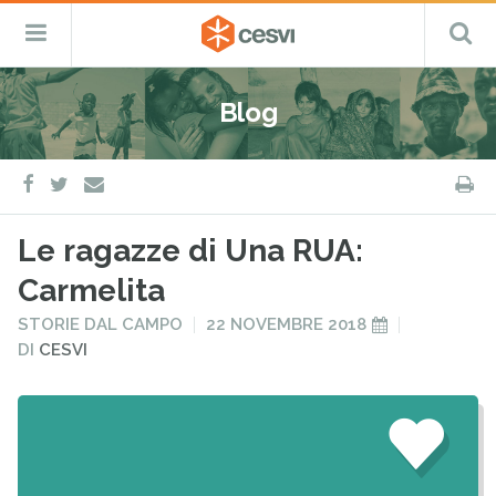
CESVI
Menu
C
Fondazione
–
Primario
ETS
Salta
Cooperazione,
al
Emergenza
Blog
contenuto
e
Sviluppo
facebook
twitter
S
e-
mail
Le ragazze di Una RUA:
Carmelita
PUBBLICATO
PUBBLICATO
STORIE DAL CAMPO
22 NOVEMBRE 2018
IN
IL
DI
CESVI