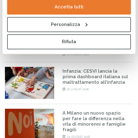
Accetta tutti
4 AGOSTO 2026
Personalizza
Rendiconto Campagna
Solidale CESVI 2025 “Diamo
un tetto alla speranza” con il
supporto informativo di Rai
Rifiuta
Per la Sostenibilità – ESG
20 LUGLIO 2026
Infanzia: CESVI lancia la
prima dashboard italiana sul
maltrattamento all’infanzia
16 LUGLIO 2026
A Milano un nuovo spazio
per fare la differenza nella
vita di minorenni e famiglie
fragili
24 GIUGNO 2026