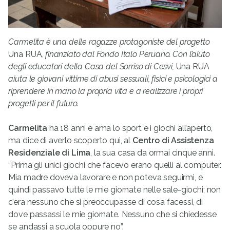
Carmelita è una
delle ragazze protagoniste del progetto
Una RUA
, finanziato dal Fondo Italo Peruano.
Con l’aiuto
degli educatori della Casa del Sorriso di Cesvi,
Una RUA
aiuta le giovani vittime di abusi sessuali, fisici e psicologici a
riprendere in mano la propria vita e a realizzare i propri
progetti per il futuro.
Carmelita
ha 18 anni e ama lo sport e i giochi all’aperto,
ma dice di averlo scoperto qui, al
Centro di Assistenza
Residenziale di Lima
, la sua casa da ormai cinque anni.
“Prima gli unici giochi che facevo erano quelli al computer.
Mia madre doveva lavorare e non poteva seguirmi, e
quindi passavo tutte le mie giornate nelle sale-giochi; non
c’era nessuno che si preoccupasse di cosa facessi, di
dove passassi le mie giornate. Nessuno che si chiedesse
se andassi a scuola oppure no”.