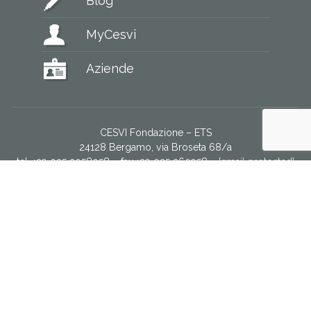
Blog
MyCesvi
Aziende
CESVI Fondazione – ETS
24128 Bergamo, via Broseta 68/a
tel. +39 035 2058058 – fax +39 035 260958 –
[email protected]
Codice Fiscale: 9500 873 0160
IBAN: IT 49 H 03069 09606 100000000060
Intestatario:
CESVI Fondazione ETS
Servizio donatori via WhatsApp
CESVI È PARTE DEL NETWORK EUROPEO DI NGO