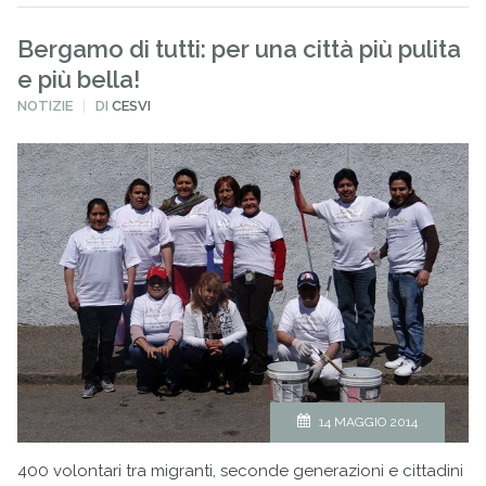
Bergamo di tutti: per una città più pulita
e più bella!
PUBBLICATO
NOTIZIE
DI
CESVI
IN
14 MAGGIO 2014
400 volontari tra migranti, seconde generazioni e cittadini