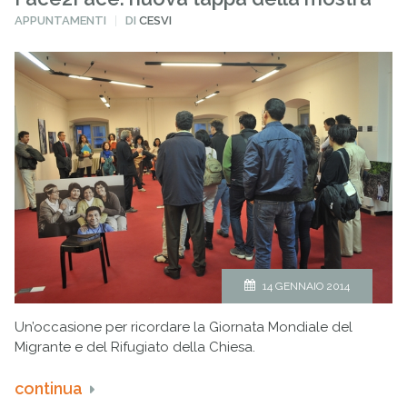
PUBBLICATO
APPUNTAMENTI
DI
CESVI
IN
14 GENNAIO 2014
Un’occasione per ricordare la Giornata Mondiale del
Migrante e del Rifugiato della Chiesa.
continua