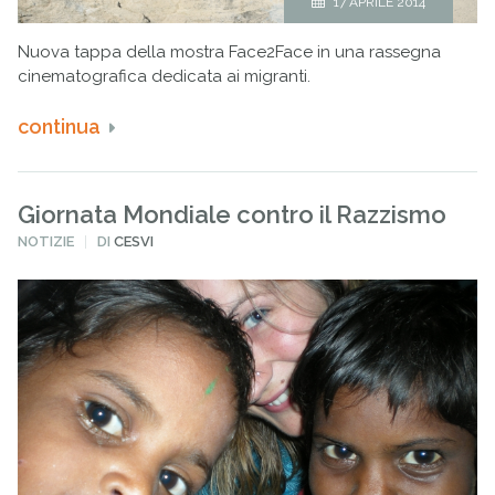
17 APRILE 2014
Nuova tappa della mostra Face2Face in una rassegna
cinematografica dedicata ai migranti.
continua
Giornata Mondiale contro il Razzismo
PUBBLICATO
NOTIZIE
DI
CESVI
IN