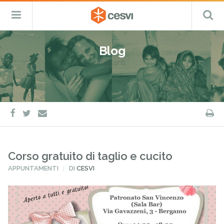
CESVI
Menu
C
Fondazione
–
Primario
ETS
Salta
Cooperazione,
al
Emergenza
Blog
contenuto
e
migranti
Sviluppo
facebook
twitter
S
e-
mail
Corso gratuito di taglio e cucito
PUBBLICATO
APPUNTAMENTI
DI
CESVI
IN