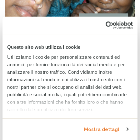
21 MARZO 2014
Può un mezzo di trasporto pubblico essere luogo di
relazione e integrazione? Guarda il video.
Questo sito web utilizza i cookie
Utilizziamo i cookie per personalizzare contenuti ed
annunci, per fornire funzionalità dei social media e per
continua
analizzare il nostro traffico. Condividiamo inoltre
informazioni sul modo in cui utilizza il nostro sito con i
nostri partner che si occupano di analisi dei dati web,
Nasce il primo museo virtuale della
pubblicità e social media, i quali potrebbero combinarle
migrazione
con altre informazioni che ha fornito loro o che hanno
raccolto dal suo utilizzo dei loro servizi.
PUBBLICATO
NOTIZIE
DI
CESVI
IN
Mostra dettagli