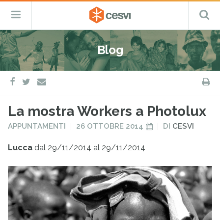
CESVI
Menu
C
Fondazione
–
Primario
ETS
Salta
Cooperazione,
al
Emergenza
Blog
contenuto
e
Sviluppo
facebook
twitter
S
e-
mail
La mostra Workers a Photolux
PUBBLICATO
PUBBLICATO
APPUNTAMENTI
26 OTTOBRE 2014
DI
CESVI
IN
IL
Lucca
dal 29/11/2014 al 29/11/2014