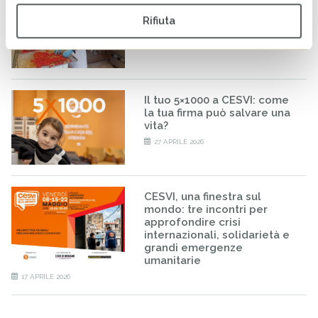
RISE-UP: al via il percorso
formativo per minori
Rifiuta
stranieri non accompagnati
20 MAGGIO 2026
Il tuo 5×1000 a CESVI: come
la tua firma può salvare una
vita?
27 APRILE 2026
CESVI, una finestra sul
mondo: tre incontri per
approfondire crisi
internazionali, solidarietà e
grandi emergenze
umanitarie
17 APRILE 2026