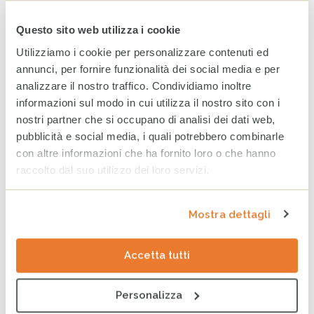
Bilancio CESVI 2025. Il bene
Questo sito web utilizza i cookie
fatto per bene.
Utilizziamo i cookie per personalizzare contenuti ed
23 GIUGNO 2026
annunci, per fornire funzionalità dei social media e per
analizzare il nostro traffico. Condividiamo inoltre
informazioni sul modo in cui utilizza il nostro sito con i
CESVI presenta a Roma la
nostri partner che si occupano di analisi dei dati web,
settima edizione dell’Indice
pubblicità e social media, i quali potrebbero combinarle
regionale sul
con altre informazioni che ha fornito loro o che hanno
maltrattamento e la cura
all’infanzia in Italia
raccolto dal suo utilizzo dei loro servizi.
8 GIUGNO 2026
Mostra dettagli
CESVI a COOPERA 2026, la
conferenza dedicata alla
cooperazione allo sviluppo
Accetta tutti
26 MAGGIO 2026
Personalizza