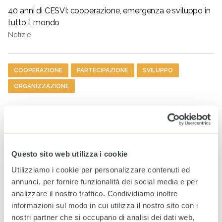
40 anni di CESVI: cooperazione, emergenza e sviluppo in
tutto il mondo
Notizie
Tag
COOPERAZIONE
PARTECIPAZIONE
SVILUPPO
ORGANIZZAZIONE
ULTIMI ARTICOLI
Rendiconto Campagna
Solidale CESVI 2025 “Diamo
Questo sito web utilizza i cookie
un tetto alla speranza” con il
supporto informativo di Rai
Utilizziamo i cookie per personalizzare contenuti ed
Per la Sostenibilità – ESG
annunci, per fornire funzionalità dei social media e per
20 LUGLIO 2026
analizzare il nostro traffico. Condividiamo inoltre
informazioni sul modo in cui utilizza il nostro sito con i
A Milano un nuovo spazio
nostri partner che si occupano di analisi dei dati web,