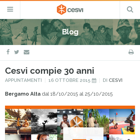
CESVI
Menu
C
Fondazione
–
Primario
ETS
Salta
Cooperazione,
al
Emergenza
Blog
contenuto
e
Sviluppo
facebook
twitter
S
e-
mail
Cesvi compie 30 anni
PUBBLICATO
PUBBLICATO
APPUNTAMENTI
16 OTTOBRE 2015
DI
CESVI
IN
IL
Bergamo Alta
dal 18/10/2015 al 25/10/2015