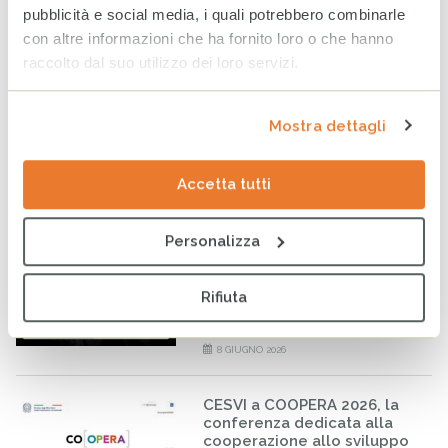
per fare la differenza nella
pubblicità e social media, i quali potrebbero combinarle
vita di minorenni e famiglie
fragili
con altre informazioni che ha fornito loro o che hanno
raccolto dal suo utilizzo dei loro servizi.
24 GIUGNO 2026
Bilancio CESVI 2025. Il bene
Mostra dettagli
fatto per bene.
23 GIUGNO 2026
Accetta tutti
Personalizza
CESVI presenta a Roma la
settima edizione dell’Indice
regionale sul
Rifiuta
maltrattamento e la cura
all’infanzia in Italia
8 GIUGNO 2026
CESVI a COOPERA 2026, la
conferenza dedicata alla
cooperazione allo sviluppo