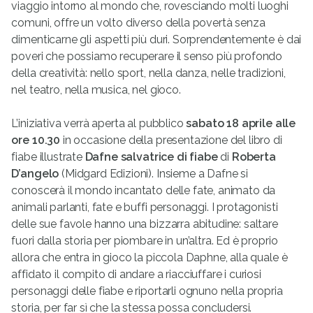
viaggio intorno al mondo che, rovesciando molti luoghi
comuni, offre un volto diverso della povertà senza
dimenticarne gli aspetti più duri. Sorprendentemente è dai
poveri che possiamo recuperare il senso più profondo
della creatività: nello sport, nella danza, nelle tradizioni,
nel teatro, nella musica, nel gioco.
L’iniziativa verrà aperta al pubblico
sabato 18 aprile alle
ore 10.30
in occasione della presentazione del libro di
fiabe illustrate
Dafne salvatrice di fiabe
di
Roberta
D’angelo
(Midgard Edizioni). Insieme a Dafne si
conoscerà il mondo incantato delle fate, animato da
animali parlanti, fate e buffi personaggi. I protagonisti
delle sue favole hanno una bizzarra abitudine: saltare
fuori dalla storia per piombare in un’altra. Ed è proprio
allora che entra in gioco la piccola Daphne, alla quale è
affidato il compito di andare a riacciuffare i curiosi
personaggi delle fiabe e riportarli ognuno nella propria
storia, per far sì che la stessa possa concludersi.