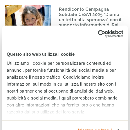
Rendiconto Campagna
Solidale CESVI 2025 “Diamo
un tetto alla speranza” con il
supporto informativo di Rai
Per la Sostenibilità – ESG
20 LUGLIO 2026
A Milano un nuovo spazio
Questo sito web utilizza i cookie
per fare la differenza nella
Utilizziamo i cookie per personalizzare contenuti ed
vita di minorenni e famiglie
fragili
annunci, per fornire funzionalità dei social media e per
24 GIUGNO 2026
analizzare il nostro traffico. Condividiamo inoltre
informazioni sul modo in cui utilizza il nostro sito con i
nostri partner che si occupano di analisi dei dati web,
Bilancio CESVI 2025. Il bene
fatto per bene.
pubblicità e social media, i quali potrebbero combinarle
con altre informazioni che ha fornito loro o che hanno
23 GIUGNO 2026
raccolto dal suo utilizzo dei loro servizi.