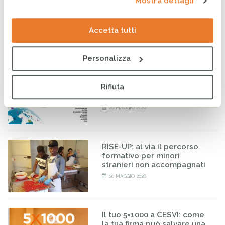
Mostra dettagli
CESVI presenta a Roma la
settima edizione dell’Indice
regionale sul
Accetta tutti
maltrattamento e la cura
all’infanzia in Italia
8 GIUGNO 2026
Personalizza
CESVI a COOPERA 2026, la
Rifiuta
conferenza dedicata alla
cooperazione allo sviluppo
26 MAGGIO 2026
RISE-UP: al via il percorso
formativo per minori
stranieri non accompagnati
20 MAGGIO 2026
Il tuo 5×1000 a CESVI: come
la tua firma può salvare una