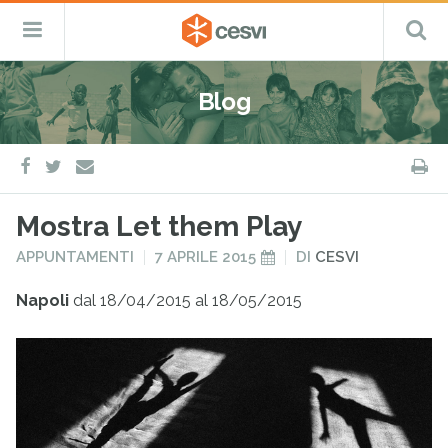
CESVI
Menu
C
Fondazione
–
Primario
ETS
Salta
Cooperazione,
al
Emergenza
Blog
contenuto
e
Sviluppo
facebook
twitter
S
e-
mail
Mostra Let them Play
PUBBLICATO
PUBBLICATO
APPUNTAMENTI
7 APRILE 2015
DI
CESVI
IN
IL
Napoli
dal 18/04/2015 al 18/05/2015