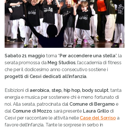
Sabato 21 maggio
torna “
Per accendere una stella
”, la
serata promossa da
Meg Studios
, l’accademia di fitness
che per il dodicesimo anno consecutivo sostiene i
progetti di Cesvi dedicati all’infanzia
.
Esibizioni di
aerobica, step, hip hop, body sculpt
, tanta
energia e musica per sostenere chi è meno fortunato di
noi. Alla serata, patrocinata dal
Comune di Bergamo
e
dal
Comune di Mozzo
, sarà presente
Laura Grillo
di
Cesvi per raccontare le attività nelle
Case del Sorriso
a
favore dell’infanzia. Tante le sorprese in serbo in