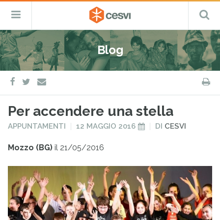
CESVI
Menu
C
Fondazione
–
Primario
ETS
Salta
Cooperazione,
al
Emergenza
Blog
contenuto
e
Sviluppo
facebook
twitter
S
e-
mail
Per accendere una stella
PUBBLICATO
PUBBLICATO
APPUNTAMENTI
12 MAGGIO 2016
DI
CESVI
IN
IL
Mozzo (BG)
il 21/05/2016