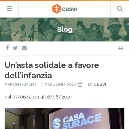
CESVI
Menu
C
Fondazione
–
Primario
ETS
Salta
Cooperazione,
al
Emergenza
Blog
contenuto
e
Sviluppo
facebook
twitter
S
e-
mail
Un’asta solidale a favore
dell’infanzia
PUBBLICATO
PUBBLICATO
APPUNTAMENTI
7 GIUGNO 2019
DI
CESVI
IN
IL
dal 07/06/2019 al 16/06/2019