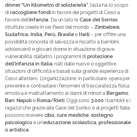
dinner “Un Kilometro di solidarietà”
, l’asta ha lo scopo
di
raccogliere fondi
in favore dei progetti di Cesvi a
favore dell’
infanzia
. Da un lato le
Case del Sorriso
,
strutture create in sei Paesi del mondo –
Zimbabwe,
Sudafrica, India, Perù, Brasile
e
Haiti
– per offrire una
possibilità concreta di salvezza e riscatto a bambini,
adolescenti e giovani donne in situazione di grave
vulnerabilità; dall’altro, i programmi di
protezione
dell’infanzia in Italia
, nati dalle nuove e oggettive
situazioni di difficoltà e basati sulla grande esperienza di
Cesvi all’estero. L’organizzazione, in particolare, opera per
prevenire e contrastare i fenomeni di trascuratezza fisica,
emotiva e maltrattamento ai danni di minori a
Bergamo
,
Bari
,
Napoli
e
Roma/Rieti
. Oggi sono
3.000
i bambini e i
ragazzi che grazie alle Case del Sorriso e ai progetti Italia
possono ricevere
cibo,
cure mediche
,
sostegno
psicologico
e un’
educazione scolastica, professionale
o artistica
.