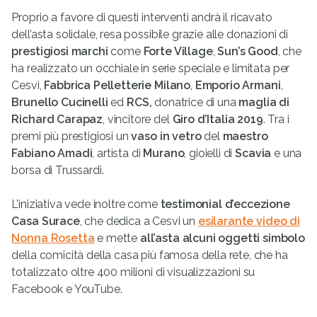
Proprio a favore di questi interventi andrà il ricavato
dell’asta solidale, resa possibile grazie alle donazioni di
prestigiosi marchi
come
Forte Village
,
Sun’s Good
, che
ha realizzato un occhiale in serie speciale e limitata per
Cesvi,
Fabbrica Pelletterie Milano
,
Emporio Armani
,
Brunello Cucinelli
ed
RCS,
donatrice di una
maglia di
Richard Carapaz
, vincitore del
Giro d’Italia 2019
. Tra i
premi più prestigiosi un
vaso in vetro
del
maestro
Fabiano Amadi
, artista di
Murano
, gioielli di
Scavia
e una
borsa di Trussardi.
L’iniziativa vede inoltre come
testimonial d’eccezione
Casa Surace
, che dedica a Cesvi un
esilarante video di
Nonna Rosetta
e mette
all’asta alcuni oggetti simbolo
della comicità della casa più famosa della rete, che ha
totalizzato oltre 400 milioni di visualizzazioni su
Facebook e YouTube.