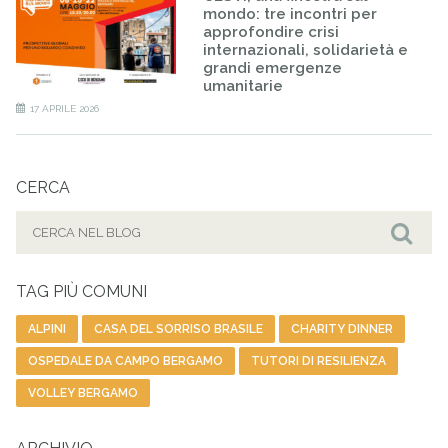
mondo: tre incontri per
approfondire crisi
internazionali, solidarietà e
grandi emergenze
umanitarie
17 APRILE 2026
CERCA
Cerca
per:
Cer
TAG PIÙ COMUNI
ALPINI
CASA DEL SORRISO BRASILE
CHARITY DINNER
OSPEDALE DA CAMPO BERGAMO
TUTORI DI RESILIENZA
VOLLEY BERGAMO