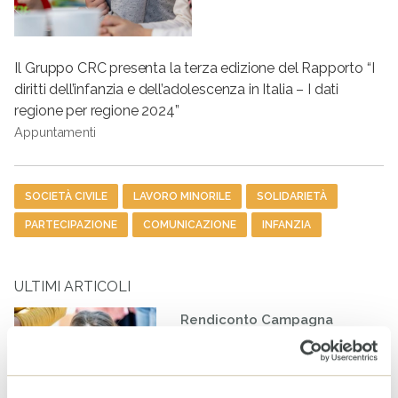
Il Gruppo CRC presenta la terza edizione del Rapporto “I
diritti dell’infanzia e dell’adolescenza in Italia – I dati
regione per regione 2024”
Appuntamenti
Tag
SOCIETÀ CIVILE
LAVORO MINORILE
SOLIDARIETÀ
PARTECIPAZIONE
COMUNICAZIONE
INFANZIA
ULTIMI ARTICOLI
Rendiconto Campagna
Solidale CESVI 2025 “Diamo
un tetto alla speranza” con il
supporto informativo di Rai
Per la Sostenibilità – ESG