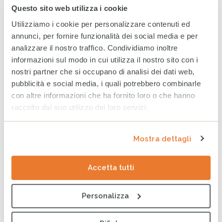
20 LUGLIO 2026
Questo sito web utilizza i cookie
Utilizziamo i cookie per personalizzare contenuti ed
A Milano un nuovo spazio
annunci, per fornire funzionalità dei social media e per
per fare la differenza nella
analizzare il nostro traffico. Condividiamo inoltre
vita di minorenni e famiglie
fragili
informazioni sul modo in cui utilizza il nostro sito con i
24 GIUGNO 2026
nostri partner che si occupano di analisi dei dati web,
pubblicità e social media, i quali potrebbero combinarle
con altre informazioni che ha fornito loro o che hanno
Bilancio CESVI 2025. Il bene
fatto per bene.
raccolto dal suo utilizzo dei loro servizi.
23 GIUGNO 2026
Mostra dettagli
CESVI presenta a Roma la
Accetta tutti
settima edizione dell’Indice
regionale sul
maltrattamento e la cura
Personalizza
all’infanzia in Italia
8 GIUGNO 2026