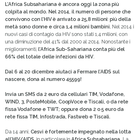
L’Africa Subsahariana è ancora oggi la zona più
colpita al mondo. Nel 2014,
il numero di persone che
convivono con l’HIV è arrivato a 25,8 milioni
:
più della
metà sono donne e
circa 1,4 milioni bambini.
Nel 2014 i
nuovi casi di contagio da HIV sono stati 1,4 milioni, con
una diminuzione del 41% dal 2000 al 2014. Nonostante i
miglioramenti,
l’Africa Sub-Sahariana conta più del
66% del totale delle infezioni da HIV
.
Dal 6 al 20 dicembre aiutaci a Fermare l’AIDS sul
nascere, dona al numero 45599!
Invia un SMS da 2 euro da cellulari TIM, Vodafone,
WIND, 3, PosteMobile, CoopVoce e Tiscali, o da rete
fissa Vodafone e TWT; oppure dona 2 o 5 euro da
rete fissa TIM, Infostrada, Fastweb e Tiscali.
Da 14 anni,
Cesvi è fortemente impegnato nella lotta
all’HIV/AIDS,
in particolare in
Africa Subsahariana.
La