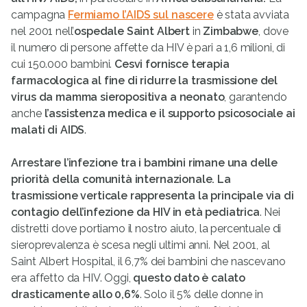
campagna
Fermiamo l’AIDS sul nascere
è stata avviata
nel 2001 nell’
ospedale Saint Albert
in
Zimbabwe
, dove
il numero di persone affette da HIV è pari a 1,6 milioni, di
cui 150.000 bambini.
Cesvi fornisce terapia
farmacologica al fine di ridurre
la trasmissione del
virus da mamma sieropositiva a neonato
, garantendo
anche
l’assistenza medica e il supporto psicosociale ai
malati di AIDS
.
Arrestare l’infezione tra i bambini rimane una delle
priorità della comunità internazionale.

La
trasmissione verticale rappresenta la principale via di
contagio dell’infezione da HIV in età pediatrica
. Nei
distretti dove portiamo il nostro aiuto, la percentuale di
sieroprevalenza è scesa negli ultimi anni. Nel 2001, al
Saint Albert Hospital, il 6,7% dei bambini che nascevano
era affetto da HIV. Oggi,
questo dato è calato
drasticamente allo 0,6%
. Solo il 5% delle donne in