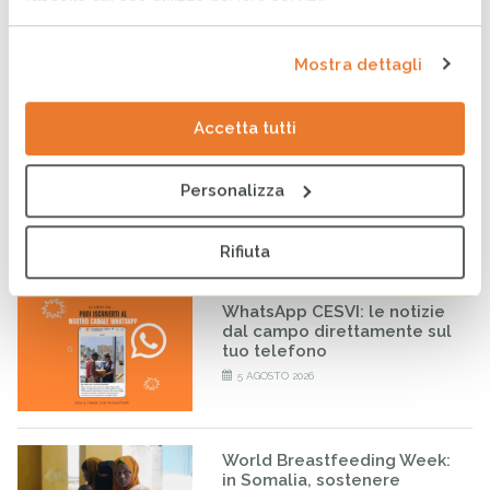
Tag
SALUTE
AIDS
DONNE
COOPERAZIONE
INFANZIA
Mostra dettagli
ULTIMI ARTICOLI
Accetta tutti
Venezuela: al fianco delle
comunità colpite per
Personalizza
ritrovare la quotidianità
perduta
7 AGOSTO 2026
Rifiuta
WhatsApp CESVI: le notizie
dal campo direttamente sul
tuo telefono
5 AGOSTO 2026
World Breastfeeding Week:
in Somalia, sostenere