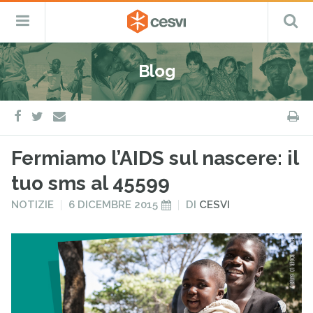
CESVI
Menu
C
Fondazione
–
Primario
ETS
Salta
Cooperazione,
al
Emergenza
Blog
contenuto
e
Sviluppo
facebook
twitter
S
e-
mail
Fermiamo l’AIDS sul nascere: il
tuo sms al 45599
PUBBLICATO
PUBBLICATO
NOTIZIE
6 DICEMBRE 2015
DI
CESVI
IN
IL