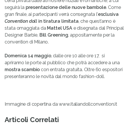
cena privata dalle atmosfere nuziali e romantiche, a cui
seguirà la
presentazione delle nuove bambole
. Come
gran finale, ai partecipanti verrà consegnata l’
esclusiva
Convention doll
in tiratura limitata
, che quest’anno è
stata omaggiata da
Mattel USA
e disegnata dal Principal
Designer Barbie,
Bill Greening
, appositamente per la
convention di Milano.
Domenica 14 maggio
, dalle ore 10 alle ore 17, si
apriranno le porte al pubblico che potrà accedere a una
mostra scambio
con entrata gratuita. Oltre 60 espositori
presenteranno le novità dal mondo fashion-doll.
Immagine di copertina da www.italiandollconvention.it
Articoli Correlati