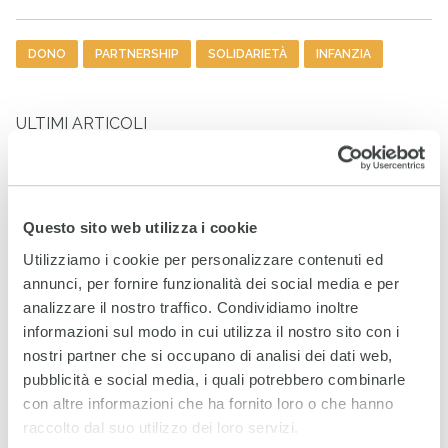
Tag
DONO
PARTNERSHIP
SOLIDARIETÀ
INFANZIA
ULTIMI ARTICOLI
WhatsApp CESVI: le notizie
dal campo direttamente sul
tuo telefono
5 AGOSTO 2026
Questo sito web utilizza i cookie
Utilizziamo i cookie per personalizzare contenuti ed
annunci, per fornire funzionalità dei social media e per
World Breastfeeding Week:
analizzare il nostro traffico. Condividiamo inoltre
in Somalia, sostenere
informazioni sul modo in cui utilizza il nostro sito con i
l’allattamento significa
proteggere il futuro
nostri partner che si occupano di analisi dei dati web,
4 AGOSTO 2026
pubblicità e social media, i quali potrebbero combinarle
con altre informazioni che ha fornito loro o che hanno
raccolto dal suo utilizzo dei loro servizi.
Sudan, la guerra continua a