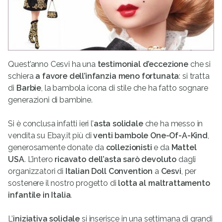
Quest’anno Cesvi ha una
testimonial d’eccezione
che si
schiera
a favore dell’infanzia meno fortunata
: si tratta
di
Barbie
, la bambola icona di stile che ha fatto sognare
generazioni di bambine.
Si è conclusa infatti ieri l’
asta solidale
che ha messo in
vendita su Ebay.it più di
venti bambole One-Of-A-Kind
,
generosamente donate da
collezionisti
e da
Mattel
USA
. L’intero
ricavato dell’asta sarò devoluto
dagli
organizzatori di
Italian Doll Convention
a
Cesvi
, per
sostenere il nostro progetto di
lotta al maltrattamento
infantile in Italia
.
L’
iniziativa solidale
si inserisce in una settimana di grandi