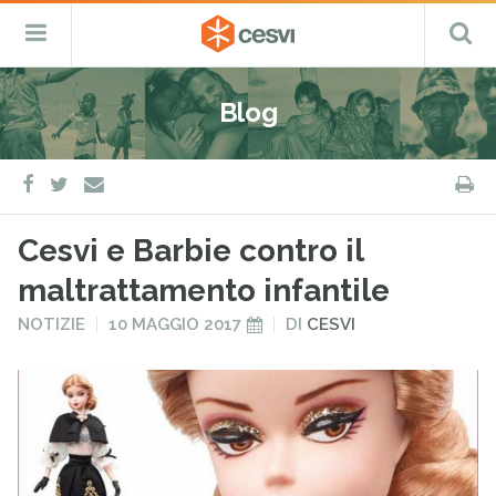
CESVI
Menu
C
Fondazione
–
Primario
ETS
Salta
Cooperazione,
al
Emergenza
Blog
contenuto
e
Sviluppo
facebook
twitter
S
e-
mail
Cesvi e Barbie contro il
maltrattamento infantile
PUBBLICATO
PUBBLICATO
NOTIZIE
10 MAGGIO 2017
DI
CESVI
IN
IL