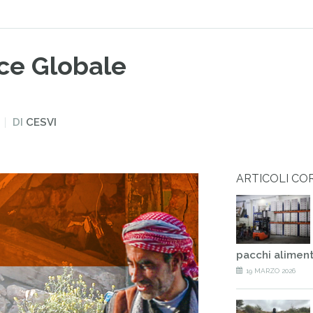
ice Globale
DI
CESVI
ARTICOLI CO
pacchi aliment
19 MARZO 2026