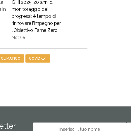
la
GHI 2025, 20 anni di
a in
monitoraggio dei
progressi: è tempo di
rinnovare l’impegno per
l’Obiettivo Fame Zero
Notizie
 CLIMATICO
COVID-19
letter