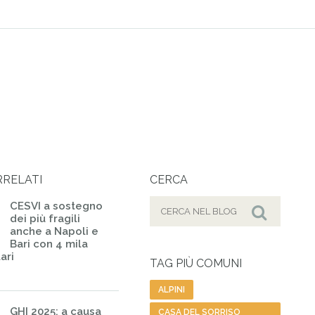
RRELATI
CERCA
Cerca
CESVI a sostegno
dei più fragili
per:
Cerca
anche a Napoli e
Bari con 4 mila
ari
TAG PIÙ COMUNI
ALPINI
GHI 2025: a causa
CASA DEL SORRISO