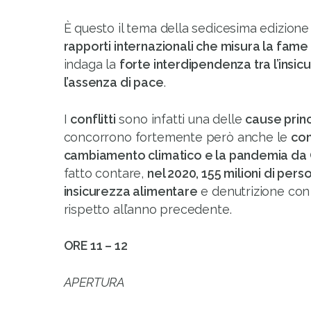
È questo il tema della sedicesima edizione
rapporti internazionali che misura la fame
indaga la
forte interdipendenza tra l’insi
l’assenza di pace
.
I
conflitti
sono infatti una delle
cause princ
concorrono fortemente però anche le
con
cambiamento climatico e la pandemia da
fatto contare,
nel 2020, 155 milioni di pers
insicurezza alimentare
e denutrizione co
rispetto all’anno precedente.
ORE 11 – 12
APERTURA