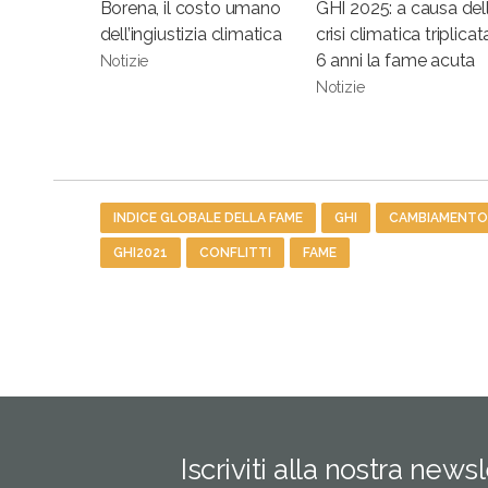
Borena, il costo umano
GHI 2025: a causa del
dell’ingiustizia climatica
crisi climatica triplicat
6 anni la fame acuta
Notizie
Notizie
Tag
INDICE GLOBALE DELLA FAME
GHI
CAMBIAMENTO
GHI2021
CONFLITTI
FAME
Iscriviti alla nostra news