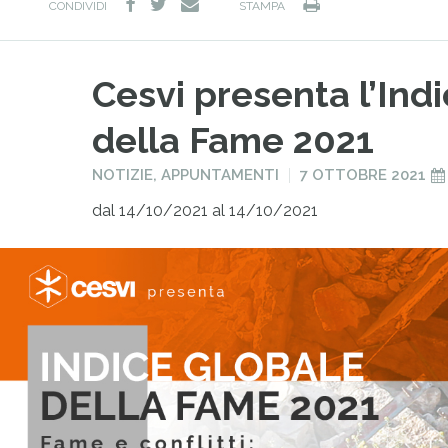
facebook
twitter
Stampa
e-
CONDIVIDI
STAMPA
mail
Cesvi presenta l’Ind
della Fame 2021
PUBBLICATO
PUBBLICATO
NOTIZIE
,
APPUNTAMENTI
7 OTTOBRE 2021
IN
IL
dal 14/10/2021 al 14/10/2021