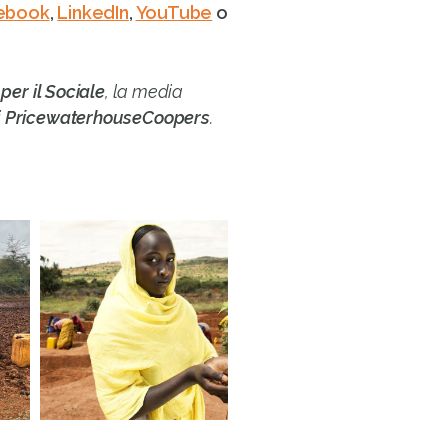
ebook
,
LinkedIn
,
YouTube
o
 per il Sociale
, la media
i
PricewaterhouseCoopers
.