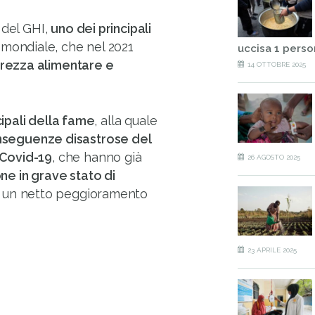
 del GHI,
uno dei principali
mondiale, che nel 2021
uccisa 1 perso
curezza alimentare e
14 OTTOBRE 2025
ipali della fame
, alla quale
seguenze disastrose del
 Covid-19
, che hanno già
26 AGOSTO 2025
one in grave stato di
n un netto peggioramento
23 APRILE 2025