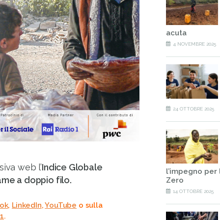
acuta
4 NOVEMBRE 2025
24 OTTOBRE 2025
siva web l’
Indice Globale
l’impegno per 
ame a doppio filo.
Zero
14 OTTOBRE 2025
ok
,
LinkedIn
,
YouTube
o sulla
o1
.