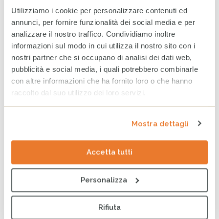
Utilizziamo i cookie per personalizzare contenuti ed
Tag
AGRICOLTURA
SVILUPPO
SOCIAL BUSINESS
annunci, per fornire funzionalità dei social media e per
analizzare il nostro traffico. Condividiamo inoltre
informazioni sul modo in cui utilizza il nostro sito con i
ULTIMI ARTICOLI
nostri partner che si occupano di analisi dei dati web,
WhatsApp CESVI: le notizie
pubblicità e social media, i quali potrebbero combinarle
dal campo direttamente sul
con altre informazioni che ha fornito loro o che hanno
tuo telefono
raccolto dal suo utilizzo dei loro servizi.
5 AGOSTO 2026
Mostra dettagli
World Breastfeeding Week:
in Somalia, sostenere
l’allattamento significa
Accetta tutti
proteggere il futuro
4 AGOSTO 2026
Personalizza
Sudan, la guerra continua a
compromettere il futuro di
Rifiuta
milioni di persone