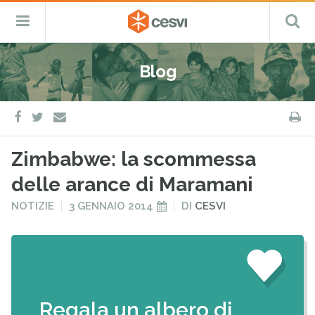
CESVI
Menu
C
Fondazione
–
Primario
ETS
Salta
Cooperazione,
al
Emergenza
Blog
contenuto
e
Sviluppo
facebook
twitter
S
e-
mail
Zimbabwe: la scommessa
delle arance di Maramani
PUBBLICATO
PUBBLICATO
NOTIZIE
3 GENNAIO 2014
DI
CESVI
IN
IL
Regala un albero di