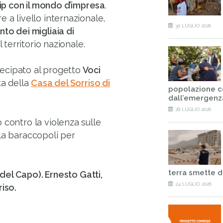
ip con il mondo d’impresa
.
 a livello internazionale,
30 LUGLIO 2026
to dei migliaia di
il territorio nazionale.
rtecipato al progetto
Voci
ta della
Casa del Sorriso di
popolazione c
dall’emergenz
28 LUGLIO 2026
 contro la violenza sulle
la baraccopoli per
terra smette d
 del Capo). Ernesto Gatti,
24 LUGLIO 2026
iso.