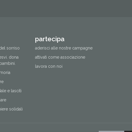
partecipa
del sorriso
aderisci alle nostre campagne
cesvi. dona
attivati come associazione
 bambini.
lavora con noi
moria
re
le e lasciti
nare
ere solidali