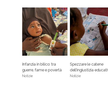
Infanzia in bilico: tra
Spezzare le catene
guerre, fame e povertà
dell’ingiustizia educat
Notizie
Notizie