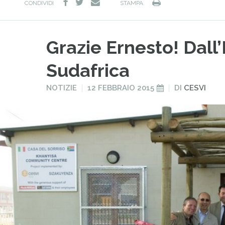
facebook
twitter
Stampa
e-
CONDIVIDI
STAMPA
mail
Grazie Ernesto! Dall’I
Sudafrica
PUBBLICATO
PUBBLICATO
NOTIZIE
12 FEBBRAIO 2015
DI
CESVI
IN
IL