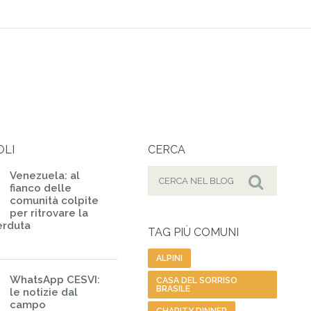
OLI
CERCA
Cerca
Venezuela: al
fianco delle
per:
Cerca
comunità colpite
per ritrovare la
erduta
TAG PIÙ COMUNI
ALPINI
WhatsApp CESVI:
CASA DEL SORRISO
BRASILE
le notizie dal
campo