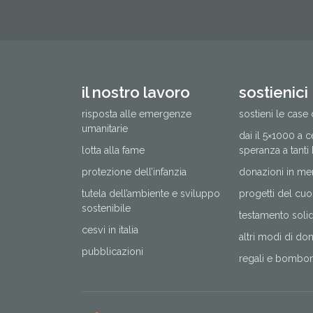
il nostro lavoro
sostienici
risposta alle emergenze
sostieni le case 
umanitarie
dai il 5×1000 a 
lotta alla fame
speranza a tanti
protezione dell’infanzia
donazioni in me
tutela dell’ambiente e sviluppo
progetti del cuo
sostenibile
testamento solida
cesvi in italia
altri modi di do
pubblicazioni
regali e bomboni