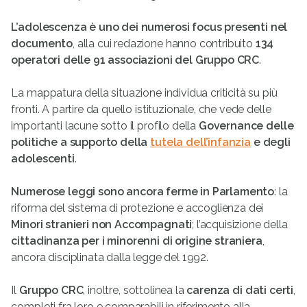
L’adolescenza è uno dei numerosi focus presenti nel
documento
, alla cui redazione hanno contribuito
134
operatori delle 91 associazioni del Gruppo CRC
.
La mappatura della situazione individua criticità su più
fronti. A partire da quello istituzionale, che vede delle
importanti lacune sotto il profilo della
Governance delle
politiche a supporto della
tutela dell’infanzia
e degli
adolescenti
.
Num
erose leggi
sono
ancora ferme in Parlamento
: la
riforma del sistema di protezione e accoglienza dei
Minori stranieri non Accompagnati
; l’acquisizione della
cittadinanza per i minorenni di origine straniera
,
ancora disciplinata dalla legge del 1992.
Il
Gruppo CRC
, inoltre, sottolinea la
carenza di dati certi
,
completi fra loro e comparabili in riferimento alla