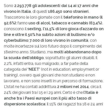
Sono
2.293.778 gli adolescenti dai 14 ai 17 anni che
vivono in Italia
, di questi
186.450 sono stranieri
.
Trascorrono le loro giornate con il
telefonino in mano (il
92,6%)
; fanno
uso di alcol, tabacco e cannabis (63,4%)
,
conoscono il
sexting, l’11,5% di loro gioca d’azzardo on
line e oltre il 50% ha subito azioni di bullismo e/o
cyberbullimo
;
7.000 di loro vivono in comunità
, con
molte incertezze sul loro futuro dopo il compimento del
18esimo anno. Studiano, ma
molti abbandonano dopo
la scuola dell’obbligo
, soprattutto gli alunni disabili. Il
2,2%, infatti entra, suo malgrado, a far parte della
categoria dei “
NEET
” (not in education, employment or
training), ovvero quei giovani che non studiano e non
lavorano, e non sono inseriti in un percorso di formazione.
L’Istat ne ha contati addirittura
2 milioni nel 2014
, circa il
24% dei giovani tra i 15 e i 29 anni. Certo è che
l’Italia è
anche tra i Paesi europei con il più alto tasso di
dispersione scolastica
: il 15% dei ragazzi tra 18 e 24 anni