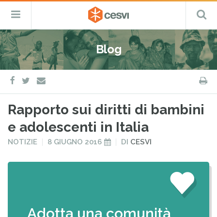
CESVI
Menu
C
Fondazione
–
Primario
ETS
Salta
Cooperazione,
al
Emergenza
Blog
contenuto
e
Sviluppo
facebook
twitter
S
e-
mail
Rapporto sui diritti di bambini
e adolescenti in Italia
PUBBLICATO
PUBBLICATO
NOTIZIE
8 GIUGNO 2016
DI
CESVI
IN
IL
Adotta una comunità