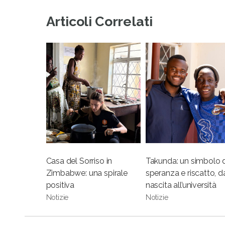
Articoli Correlati
Casa del Sorriso in
Takunda: un simbolo d
Zimbabwe: una spirale
speranza e riscatto, d
positiva
nascita all’università
Notizie
Notizie