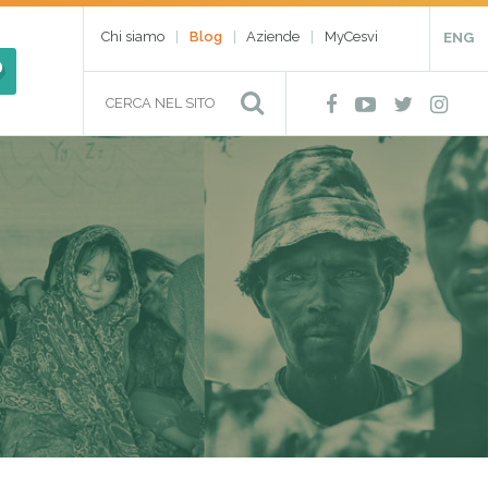
Chi siamo
Blog
Aziende
MyCesvi
ENG
Cerca
Facebook
YouTube
Twitter
Ins
per:
Cerca