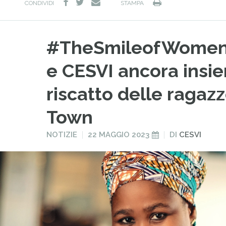
facebook
twitter
Stampa
e-
CONDIVIDI
STAMPA
mail
#TheSmileofWomen:
e CESVI ancora insie
riscatto delle ragaz
Town
PUBBLICATO
PUBBLICATO
NOTIZIE
22 MAGGIO 2023
DI
CESVI
IN
IL