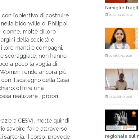
famiglie fragil
con l’obiettivo di costruire
24 GIUGNO 2026
ella bidonville di Philippi
di donne, molte di loro
argini della società e
i loro mariti e compagni.
e e scoraggiate, non hanno
22 GIUGNO 2026
oco a poco la voglia di
eOfWomen rende ancora più
 con il sostegno della Casa
hiaro: offrire una
sa realizzare i propri
19 GIUGNO 2026
razie a CESVI, mette quindi
io savoire faire attraverso
i sartoria. Il corso, prevede
regionale sul 