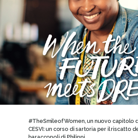
#TheSmileofWomen, un nuovo capitolo del
CESVI: un corso di sartoria per il riscatto 
baraccopoli di Philippi.