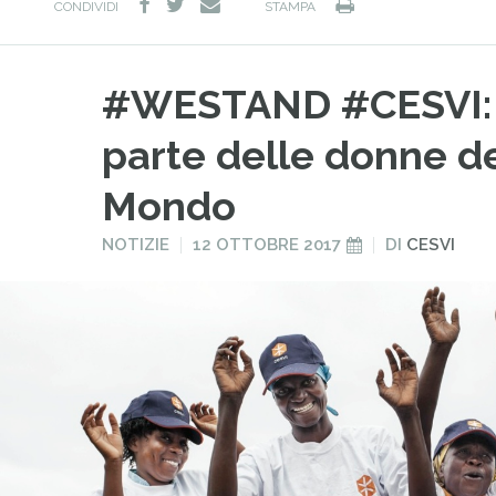
facebook
twitter
Stampa
e-
CONDIVIDI
STAMPA
mail
#WESTAND #CESVI: s
parte delle donne de
Mondo
PUBBLICATO
PUBBLICATO
NOTIZIE
12 OTTOBRE 2017
DI
CESVI
IN
IL