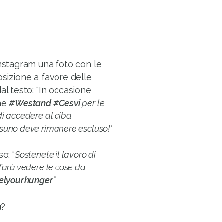
Instagram una foto con le
osizione a favore delle
 testo: “In occasione
ame
#Westand #Cesvi
per le
i accedere al cibo.
ssuno deve rimanere escluso!”
o: “
Sostenete il lavoro di
farà vedere le cose da
eelyourhunger
”
u?