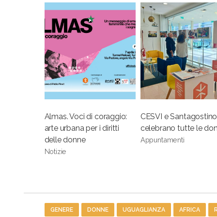
Almas. Voci di coraggio:
CESVI e Santagostin
arte urbana per i diritti
celebrano tutte le do
delle donne
Appuntamenti
Notizie
Tag
GENERE
DONNE
UGUAGLIANZA
AFRICA