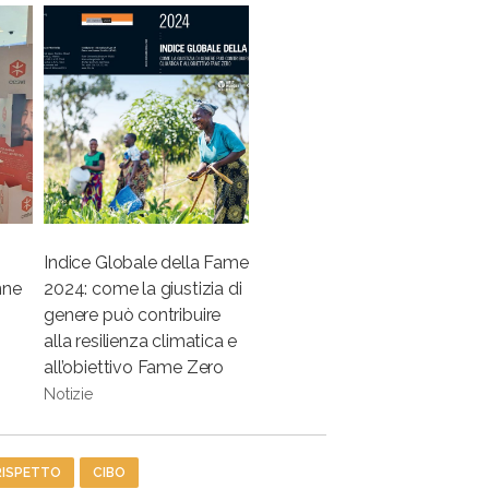
o
Indice Globale della Fame
nne
2024: come la giustizia di
genere può contribuire
alla resilienza climatica e
all’obiettivo Fame Zero
Notizie
RISPETTO
CIBO