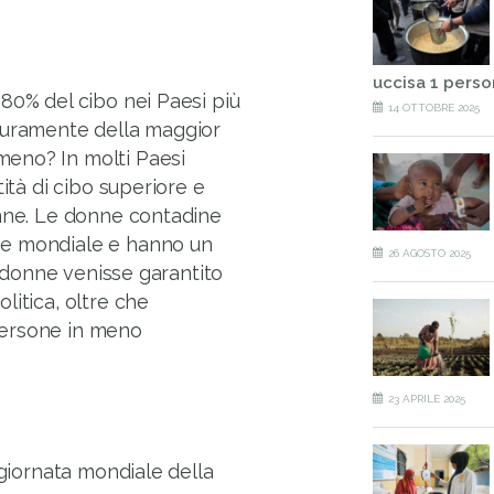
uccisa 1 perso
80% del cibo nei Paesi più
14 OTTOBRE 2025
 duramente della maggior
eno? In molti Paesi
ità di cibo superiore e
onne. Le donne contadine
ne mondiale e hanno un
26 AGOSTO 2025
e donne venisse garantito
litica, oltre che
 persone in meno
23 APRILE 2025
 giornata mondiale della