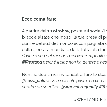
Ecco come fare:
A partire dal
10 ottobre
, posta sui social/
braccia alzate che mostri la tua presa di p
donne del sud del mondo accompagnata dal
della giornata mondiale della lotta alla f
donne a sud del mondo a cui viene impedito d
#Westand
perché il cibo non ha genere e ne
Nomina due amici invitandoli a fare lo stess
@cesvi_onlus
con un piccolo gesto ma che vi 
un’altra prospettiva! 😉
#genderequality
#If
#WESTAND. E t