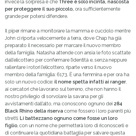
invece la sorpresa è che
Three è solo incinta, nascosta
per proteggere il suo piccolo,
ora sufficientemente
grande per potersi difendere.
Il piper rimane a monitorare la mamma e cucciolo mentre
John ci riporta velocemente a terra, dove Chap ha già
preparato il necessario per marcare il nuovo membro
della famiglia. Natasha attende con ansia le foto scattate
dall’elicottero per confermare l’identità e, senza neppure
rallentare i rotori l’elicottero, riparte verso il nuovo
membro della famiglia: 6173. È una femmina e per ora ha
solo un nuovo codice:
il nome spetta infatti ai ranger
,
ai cercatori che lavorano sul terreno, che non hanno il
nostro privilegio di sorvolare la savana per gli
avvistamenti dall’alto, ma conoscono ognuno dei
284
Black Rhino della riserva
come fossero i loro parenti più
stretti.
Li battezzano ognuno come fosse un loro
figlio
, con un nome che permetterà loro di riconoscerli e
di continuare la quotidiana battaglia per salvare questa