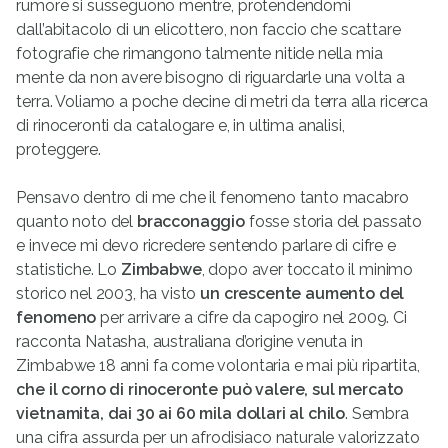
rumore si susseguono mentre, protendendomi
dall’abitacolo di un elicottero, non faccio che scattare
fotografie che rimangono talmente nitide nella mia
mente da non avere bisogno di riguardarle una volta a
terra. Voliamo a poche decine di metri da terra alla ricerca
di rinoceronti da catalogare e, in ultima analisi,
proteggere.
Pensavo dentro di me che il fenomeno tanto macabro
quanto noto del
bracconaggio
fosse storia del passato
e invece mi devo ricredere sentendo parlare di cifre e
statistiche. Lo
Zimbabwe
, dopo aver toccato il minimo
storico nel 2003, ha visto
un crescente aumento del
fenomeno
per arrivare a cifre da capogiro nel 2009. Ci
racconta Natasha, australiana d’origine venuta in
Zimbabwe 18 anni fa come volontaria e mai più ripartita,
che il corno di rinoceronte può valere, sul mercato
vietnamita, dai 30 ai 60 mila dollari al chilo
. Sembra
una cifra assurda per un afrodisiaco naturale valorizzato