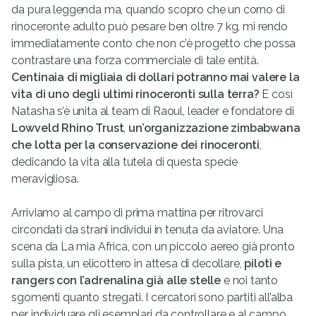
da pura leggenda ma, quando scopro che un corno di
rinoceronte adulto può pesare ben oltre 7 kg, mi rendo
immediatamente conto che non c’è progetto che possa
contrastare una forza commerciale di tale entità.
Centinaia di migliaia di dollari potranno mai valere la
vita di uno degli ultimi rinoceronti sulla terra?
E così
Natasha s’è unita al team di Raoul, leader e fondatore di
Lowveld Rhino Trust
,
un’organizzazione zimbabwana
che lotta per la conservazione dei rinoceronti
,
dedicando la vita alla tutela di questa specie
meravigliosa.
Arriviamo al campo di prima mattina per ritrovarci
circondati da strani individui in tenuta da aviatore. Una
scena da La mia Africa, con un piccolo aereo già pronto
sulla pista, un elicottero in attesa di decollare,
piloti e
rangers con l’adrenalina già alle stelle
e noi tanto
sgomenti quanto stregati. I cercatori sono partiti all’alba
per individuare gli esemplari da controllare e al campo