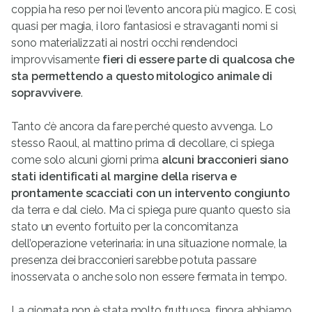
coppia ha reso per noi l’evento ancora più magico. E così,
quasi per magia, i loro fantasiosi e stravaganti nomi si
sono materializzati ai nostri occhi rendendoci
improvvisamente
fieri di essere parte di qualcosa che
sta permettendo a questo mitologico animale di
sopravvivere
.
Tanto c’è ancora da fare perché questo avvenga. Lo
stesso Raoul, al mattino prima di decollare, ci spiega
come solo alcuni giorni prima
alcuni bracconieri siano
stati identificati al margine della riserva e
prontamente scacciati con un intervento congiunto
da terra e dal cielo. Ma ci spiega pure quanto questo sia
stato un evento fortuito per la concomitanza
dell’operazione veterinaria: in una situazione normale, la
presenza dei bracconieri sarebbe potuta passare
inosservata o anche solo non essere fermata in tempo.
La giornata non è stata molto fruttuosa, finora abbiamo