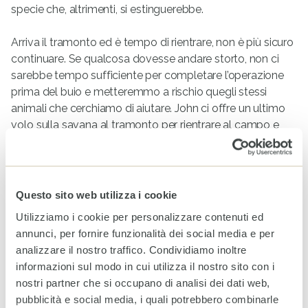
specie che, altrimenti, si estinguerebbe.
Arriva il tramonto ed è tempo di rientrare, non è più sicuro
continuare. Se qualcosa dovesse andare storto, non ci
sarebbe tempo sufficiente per completare l’operazione
prima del buio e metteremmo a rischio quegli stessi
animali che cerchiamo di aiutare. John ci offre un ultimo
volo sulla savana al tramonto per rientrare al campo e
così, senza parole e con un velo di commozione negli
occhi, incrociamo
una mandria di bufali
e un
branco di
giraffe
, volando incontro all’orizzonte. Stanchi,
emozionati e con una consapevolezza unica: essere
Questo sito web utilizza i cookie
dalla parte giusta!
Utilizziamo i cookie per personalizzare contenuti ed
annunci, per fornire funzionalità dei social media e per
analizzare il nostro traffico. Condividiamo inoltre
informazioni sul modo in cui utilizza il nostro sito con i
Articoli Correlati
nostri partner che si occupano di analisi dei dati web,
pubblicità e social media, i quali potrebbero combinarle