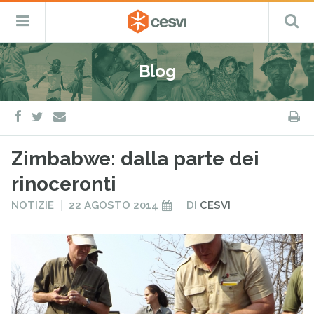
CESVI
Menu
C
Fondazione
–
Primario
ETS
Salta
Cooperazione,
al
Emergenza
Blog
contenuto
e
Sviluppo
facebook
twitter
S
e-
mail
Zimbabwe: dalla parte dei
rinoceronti
PUBBLICATO
PUBBLICATO
NOTIZIE
22 AGOSTO 2014
DI
CESVI
IN
IL