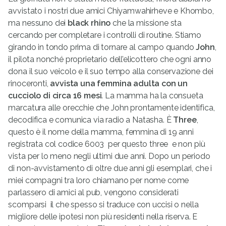
avvistato i nostri due amici Chiyamwahirheve e Khombo,
ma nessuno dei
black rhino
che la missione sta
cercando per completare i controlli di routine. Stiamo
girando in tondo prima di tornare al campo quando
John
,
il pilota nonché proprietario dell’elicottero che ogni anno
dona il suo veicolo e il suo tempo alla conservazione dei
rinoceronti,
avvista una femmina adulta con un
cucciolo di circa 16 mesi
. La mamma ha la consueta
marcatura alle orecchie che John prontamente identifica,
decodifica e comunica via radio a Natasha. È
Three
,
questo è il nome della mamma, femmina di 19 anni
registrata col codice 6003  per questo three  e non più
vista per lo meno negli ultimi due anni. Dopo un periodo
di non-avvistamento di oltre due anni gli esemplari, che i
miei compagni tra loro chiamano per nome come
parlassero di amici al pub, vengono considerati
scomparsi  il che spesso si traduce con uccisi o nella
migliore delle ipotesi non più residenti nella riserva. E