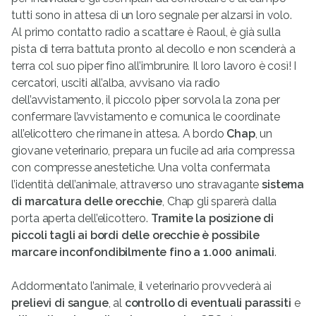
tutti sono in attesa di un loro segnale per alzarsi in volo.
Al primo contatto radio a scattare è Raoul, è già sulla
pista di terra battuta pronto al decollo e non scenderà a
terra col suo piper fino all’imbrunire. Il loro lavoro è così! I
cercatori, usciti all’alba, avvisano via radio
dell’avvistamento, il piccolo piper sorvola la zona per
confermare l’avvistamento e comunica le coordinate
all’elicottero che rimane in attesa. A bordo
Chap
, un
giovane veterinario, prepara un fucile ad aria compressa
con compresse anestetiche. Una volta confermata
l’identità dell’animale, attraverso uno stravagante
sistema
di marcatura delle orecchie
, Chap gli sparerà dalla
porta aperta dell’elicottero.
Tramite la posizione di
piccoli tagli ai bordi delle orecchie è possibile
marcare inconfondibilmente fino a 1.000 animali
.
Addormentato l’animale, il veterinario provvederà ai
prelievi di sangue
, al
controllo di eventuali parassiti
e