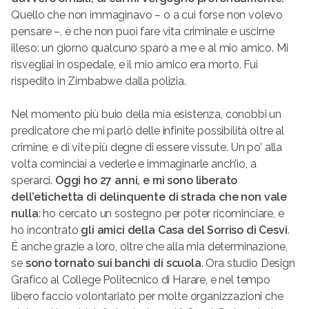
Quello che non immaginavo – o a cui forse non volevo
pensare –, è che non puoi fare vita criminale e uscirne
illeso: un giorno qualcuno sparò a me e al mio amico. Mi
risvegliai in ospedale, e il mio amico era morto. Fui
rispedito in Zimbabwe dalla polizia.
Nel momento più buio della mia esistenza, conobbi un
predicatore che mi parlò delle infinite possibilità oltre al
crimine, e di vite più degne di essere vissute. Un po’ alla
volta cominciai a vederle e immaginarle anch’io, a
sperarci.
Oggi ho 27 anni, e mi sono liberato
dell’etichetta di delinquente di strada che non vale
nulla
: ho cercato un sostegno per poter ricominciare, e
ho incontrato
gli amici della Casa del Sorriso di Cesvi
.
È anche grazie a loro, oltre che alla mia determinazione,
se
sono tornato sui banchi di scuola
. Ora studio Design
Grafico al College Politecnico di Harare, e nel tempo
libero faccio volontariato per molte organizzazioni che