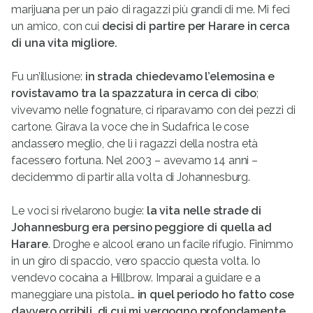
marijuana per un paio di ragazzi più grandi di me. Mi feci
un amico, con cui
decisi di partire per Harare in cerca
di una vita migliore.
Fu un’illusione:
in strada chiedevamo l’elemosina e
rovistavamo tra la spazzatura in cerca di cibo
;
vivevamo nelle fognature, ci riparavamo con dei pezzi di
cartone. Girava la voce che in Sudafrica le cose
andassero meglio, che lì i ragazzi della nostra età
facessero fortuna. Nel 2003 – avevamo 14 anni –
decidemmo di partir alla volta di Johannesburg.
Le voci si rivelarono bugie:
la vita nelle strade di
Johannesburg era persino peggiore di quella ad
Harare
. Droghe e alcool erano un facile rifugio. Finimmo
in un giro di spaccio, vero spaccio questa volta. Io
vendevo cocaina a Hillbrow. Imparai a guidare e a
maneggiare una pistola…
in quel periodo ho fatto cose
davvero orribili, di cui mi vergogno profondamente.