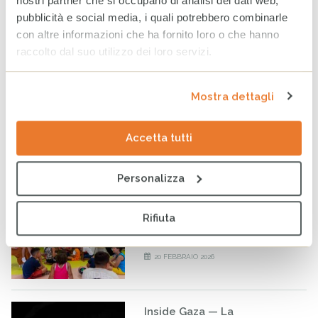
nostri partner che si occupano di analisi dei dati web,
pubblicità e social media, i quali potrebbero combinarle
con altre informazioni che ha fornito loro o che hanno
Il Gruppo CRC presenta la terza edizione del Rapporto “I
raccolto dal suo utilizzo dei loro servizi.
diritti dell’infanzia e dell’adolescenza in Italia – I dati
regione per regione 2024”
Appuntamenti
Mostra dettagli
Tag
Accetta tutti
INFANZIA
DIRITTI
SALUTE
Personalizza
ULTIMI ARTICOLI
L’importanza dell’ascolto: la
Rifiuta
rinascita di Flavia alla Casa
del Sorriso di Siracusa
20 FEBBRAIO 2026
Inside Gaza — La