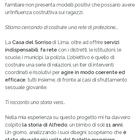
familiare non presenta modelli positivi che possano avere
un’influenza costruttiva sui ragazzi.
Stiamo cercando di costruire una rete di protezione…
La
Casa del Sorriso
di Lima, oltre ad offrire
servizi
indispensabili
,
fa rete
con i distretti, le istituzioni, le
scuole, i municipi, la polizia. L’obiettivo è quello di
costruire una serie di relazioni, un iter di interventi
coordinati e risolutivi per
agire in modo coerente ed
efficace
, tutti insieme, di fronte ai casi di sfruttamento
sessuale giovanile.
Ti racconto una storia vera…
Nella mia esperienza su questo progetto mi ha davvero
colpito
la storia di Alfredo
, un bimbo di soli
11 anni
.
Un giorno, analizzando i suoi disegni, scopriamo che
è
stato abusato più volte dal fratello maggiore
.