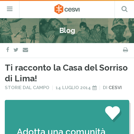
CESVI
Menu
C
Fondazione
–
Primario
ETS
Salta
Cooperazione,
al
Emergenza
Blog
contenuto
e
Sviluppo
facebook
twitter
S
e-
mail
Ti racconto la Casa del Sorriso
di Lima!
PUBBLICATO
PUBBLICATO
STORIE DAL CAMPO
14 LUGLIO 2014
DI
CESVI
IN
IL
Adotta una comunità