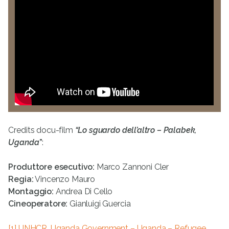
Credits docu-film
“Lo sguardo dell’altro – Palabek,
Uganda
”
:
Produttore esecutivo:
Marco Zannoni Cler
Regia:
Vincenzo Mauro
Montaggio:
Andrea Di Cello
Cineoperatore:
Gianluigi Guercia
[1]
UNHCR, Uganda Government – Uganda – Refugee