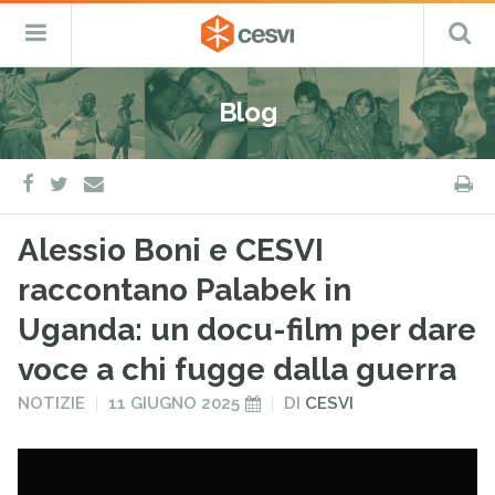
CESVI
Menu
C
Fondazione
–
Primario
ETS
Salta
Cooperazione,
al
Emergenza
Blog
contenuto
e
Sviluppo
facebook
twitter
S
e-
mail
Alessio Boni e CESVI
raccontano Palabek in
Uganda: un docu-film per dare
voce a chi fugge dalla guerra
PUBBLICATO
PUBBLICATO
NOTIZIE
11 GIUGNO 2025
DI
CESVI
IN
IL