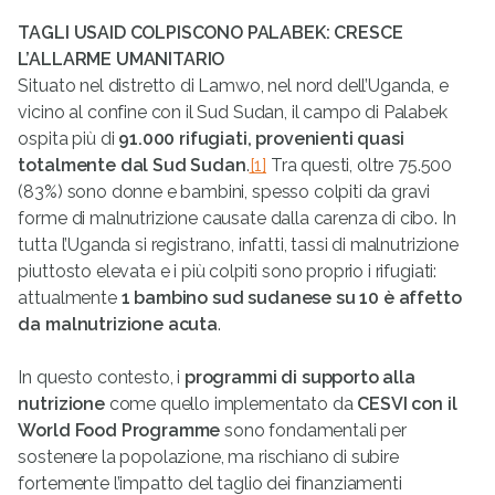
TAGLI USAID COLPISCONO PALABEK: CRESCE
L’ALLARME UMANITARIO
Situato nel distretto di Lamwo, nel nord dell’Uganda, e
vicino al confine con il Sud Sudan, il campo di Palabek
ospita più di
91.000 rifugiati, provenienti quasi
totalmente dal Sud Sudan
.
[1]
Tra questi, oltre 75.500
(83%) sono donne e bambini, spesso colpiti da gravi
forme di malnutrizione causate dalla carenza di cibo. In
tutta l’Uganda si registrano, infatti, tassi di malnutrizione
piuttosto elevata e i più colpiti sono proprio i rifugiati:
attualmente
1 bambino sud sudanese su 10 è affetto
da malnutrizione acuta
.
In questo contesto, i
programmi di supporto alla
nutrizione
come quello implementato da
CESVI con il
World Food Programme
sono fondamentali per
sostenere la popolazione, ma rischiano di subire
fortemente l’impatto del taglio dei finanziamenti