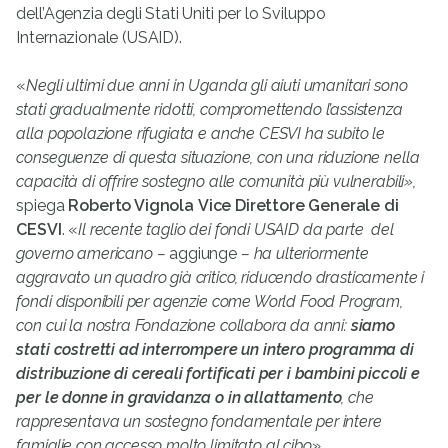
dell’Agenzia degli Stati Uniti per lo Sviluppo
Internazionale (USAID).
«
Negli ultimi due anni in Uganda gli aiuti umanitari sono
stati gradualmente ridotti, compromettendo l’assistenza
alla popolazione rifugiata e anche CESVI ha subito le
conseguenze di questa situazione, con una riduzione nella
capacità di offrire sostegno alle comunità più vulnerabili»,
spiega
Roberto Vignola
Vice Direttore Generale di
CESVI
. «
Il recente taglio dei fondi USAID da parte del
governo americano –
aggiunge
– ha ulteriormente
aggravato un quadro già critico, riducendo drasticamente i
fondi disponibili per agenzie come World Food Program,
con cui la nostra Fondazione collabora da anni:
siamo
stati costretti ad interrompere un intero programma di
distribuzione di cereali fortificati per i bambini piccoli e
per le donne in gravidanza o in allattamento
, che
rappresentava un sostegno fondamentale per intere
famiglie con accesso molto limitato al cibo
».