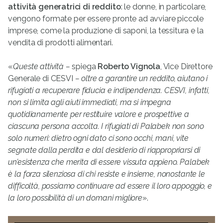
attività generatrici di reddito
: le donne, in particolare,
vengono formate per essere pronte ad avviare piccole
imprese, come la produzione di saponi, la tessitura e la
vendita di prodotti alimentari.
«
Queste attività –
spiega
Roberto Vignola
, Vice Direttore
Generale di CESVI
– oltre a garantire un reddito, aiutano i
rifugiati a recuperare fiducia e indipendenza. CESVI, infatti,
non si limita agli aiuti immediati, ma si impegna
quotidianamente per restituire valore e prospettive a
ciascuna persona accolta. I rifugiati di Palabek non sono
solo numeri: dietro ogni dato ci sono occhi, mani, vite
segnate dalla perdita e dal desiderio di riappropriarsi di
un’esistenza che merita di essere vissuta appieno. Palabek
è la forza silenziosa di chi resiste e insieme, nonostante le
difficoltà, possiamo continuare ad essere il loro appoggio, e
la loro possibilità di un domani migliore
».