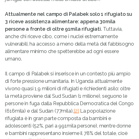
Attualmente nel campo di Palabek solo 1 rifugiato su
3 riceve assistenza alimentare: appena 30mila
persone a fronte di oltre 91mila rifugiati.
Tuttavia,
anche chi riceve cibo, come i nuclei estremamente
vulnerabili, ha accesso a meno della metà del fabbisogno
alimentare minimo che spetterebbe ad ogni essere
umano.
Il campo di Palabek si inserisce in un contesto più ampio
di forte pressione umanitaria. In Uganda attualmente
vivono quasi 1,9 milioni di rifugiati e richiedenti asilo: oltre
la metà proviene dal Sud Sudan (1 milione), seguono le
persone in fuga dalla Repubblica Democratica del Congo
(616mila) e dal Sudan (77mila).
[2]
La popolazione
rifugiata è in gran parte composta da bambini e
adolescenti (52%, pari a 991mila persone), mentre donne
e bambini rappresentano insieme il 78% del totale, cioè