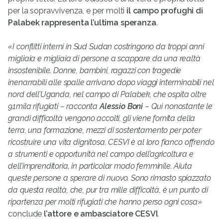
per la sopravvivenza, e per molti
il campo profughi di
Palabek rappresenta l’ultima speranza
.
«I conflitti interni in Sud Sudan costringono da troppi anni
migliaia e migliaia di persone a scappare da una realtà
insostenibile. Donne, bambini, ragazzi con tragedie
inenarrabili alle spalle arrivano dopo viaggi interminabili nel
nord dell’Uganda, nel campo di Palabek, che ospita oltre
91mila rifugiati – racconta
Alessio Boni
– Qui nonostante le
grandi difficoltà vengono accolti, gli viene fornita della
terra, una formazione, mezzi di sostentamento per poter
ricostruire una vita dignitosa. CESVI è al loro fianco offrendo
a strumenti e opportunità nel campo dell’agricoltura e
dell’imprenditoria, in particolar modo femminile. Aiuta
queste persone a sperare di nuovo. Sono rimasto spiazzato
da questa realtà, che, pur tra mille difficoltà, è un punto di
ripartenza per molti rifugiati che hanno perso ogni cosa»
conclude
l’attore e ambasciatore CESVI
.