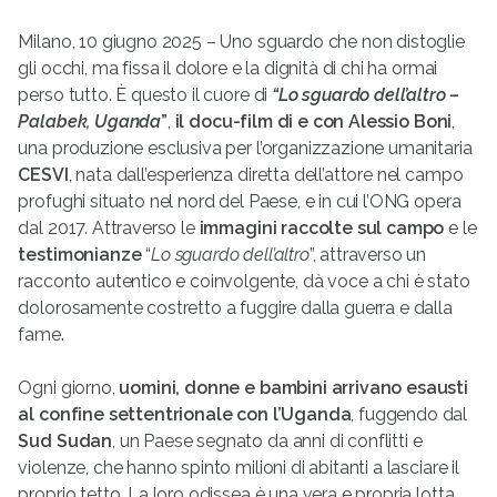
Milano, 10 giugno 2025 – Uno sguardo che non distoglie
gli occhi, ma fissa il dolore e la dignità di chi ha ormai
perso tutto. È questo il cuore di
“Lo sguardo dell’altro –
Palabek, Uganda
”
,
il docu-film di e con Alessio Boni
,
una produzione esclusiva per l’organizzazione umanitaria
CESVI
, nata dall’esperienza diretta dell’attore nel campo
profughi situato nel nord del Paese, e in cui l’ONG opera
dal 2017. Attraverso le
immagini raccolte sul campo
e le
testimonianze
“
Lo sguardo dell’altro
”, attraverso un
racconto autentico e coinvolgente, dà voce a chi è stato
dolorosamente costretto a fuggire dalla guerra e dalla
fame.
Ogni giorno,
uomini, donne e bambini arrivano esausti
al confine settentrionale con l’Uganda
, fuggendo dal
Sud Sudan
, un Paese segnato da anni di conflitti e
violenze, che hanno spinto milioni di abitanti a lasciare il
proprio tetto. La loro odissea è una vera e propria lotta