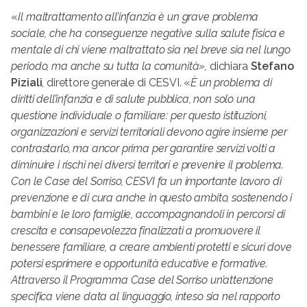
«
Il maltrattamento all’infanzia è un grave problema
sociale, che ha conseguenze negative sulla salute fisica e
mentale di chi viene maltrattato sia nel breve sia nel lungo
periodo, ma anche su tutta la comunità»,
dichiara
Stefano
Piziali
, direttore generale di CESVI. «
È un problema di
diritti dell’infanzia e di salute pubblica, non solo una
questione individuale o familiare: per questo istituzioni,
organizzazioni e servizi territoriali devono agire insieme per
contrastarlo, ma ancor prima per garantire servizi volti a
diminuire i rischi nei diversi territori e prevenire il problema.
Con le Case del Sorriso, CESVI fa un importante lavoro di
prevenzione e di cura anche in questo ambito, sostenendo i
bambini e le loro famiglie, accompagnandoli in percorsi di
crescita e consapevolezza finalizzati a promuovere il
benessere familiare, a creare ambienti protetti e sicuri dove
potersi esprimere e opportunità educative e formative.
Attraverso il Programma Case del Sorriso un’attenzione
specifica viene data al linguaggio, inteso sia nel rapporto