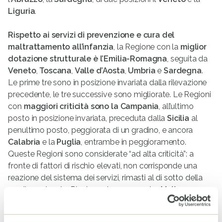
Liguria
.
Rispetto ai servizi di prevenzione e cura del
maltrattamento all’infanzia
, la Regione con la
miglior
dotazione strutturale è l’Emilia-Romagna
, seguita da
Veneto
,
Toscana
,
Valle d’Aosta
,
Umbria
e
Sardegna
.
Le prime tre sono in posizione invariata dalla rilevazione
precedente, le tre successive sono migliorate. Le Regioni
con
maggiori criticità sono la Campania
, all’ultimo
posto in posizione invariata, preceduta dalla
Sicilia
al
penultimo posto, peggiorata di un gradino, e ancora
Calabria
e la
Puglia
, entrambe in peggioramento.
Queste Regioni sono considerate “ad alta criticità”: a
fronte di fattori di rischio elevati, non corrisponde una
reazione del sistema dei servizi, rimasti al di sotto della
media nazionale. Rientrano tra esse anche
Molise,
Basilicata, Abruzzo, Lazio e Piemonte
. Variano di
posizione anche il
Piemonte
, arretrato di quattro, la