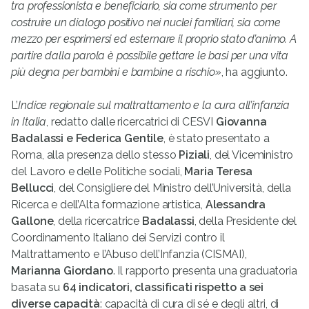
tra professionista e beneficiario, sia come strumento per
costruire un dialogo positivo nei nuclei familiari, sia come
mezzo per esprimersi ed esternare il proprio stato d’animo. A
partire dalla parola è possibile gettare le basi per una vita
più degna per bambini e bambine a rischio»
, ha aggiunto.
L’
Indice regionale sul maltrattamento e la cura all’infanzia
in Italia
, redatto dalle ricercatrici di CESVI
Giovanna
Badalassi e Federica Gentile
, è stato presentato a
Roma, alla presenza dello stesso
Piziali
, del Viceministro
del Lavoro e delle Politiche sociali,
Maria Teresa
Bellucci
, del Consigliere del Ministro dell’Università, della
Ricerca e dell’Alta formazione artistica,
Alessandra
Gallone
, della ricercatrice
Badalassi
, della Presidente del
Coordinamento Italiano dei Servizi contro il
Maltrattamento e l’Abuso dell’Infanzia (CISMAI),
Marianna Giordano
. Il rapporto presenta una graduatoria
basata su
64 indicatori, classificati rispetto a sei
diverse capacità
: capacità di cura di sé e degli altri, di