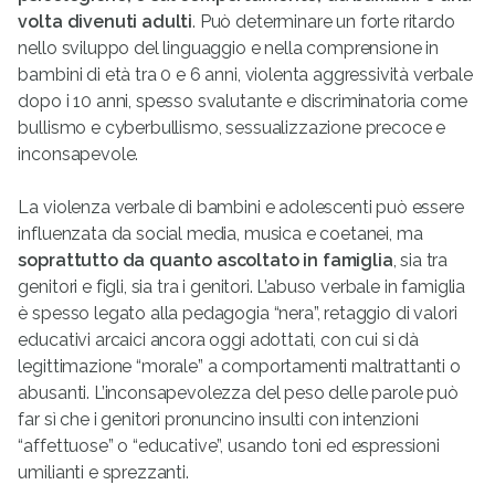
volta divenuti adulti
. Può determinare un forte ritardo
nello sviluppo del linguaggio e nella comprensione in
bambini di età tra 0 e 6 anni, violenta aggressività verbale
dopo i 10 anni, spesso svalutante e discriminatoria come
bullismo e cyberbullismo, sessualizzazione precoce e
inconsapevole.
La violenza verbale di bambini e adolescenti può essere
influenzata da social media, musica e coetanei, ma
soprattutto da quanto ascoltato in famiglia
, sia tra
genitori e figli, sia tra i genitori. L’abuso verbale in famiglia
è spesso legato alla pedagogia “nera”, retaggio di valori
educativi arcaici ancora oggi adottati, con cui si dà
legittimazione “morale” a comportamenti maltrattanti o
abusanti. L’inconsapevolezza del peso delle parole può
far sì che i genitori pronuncino insulti con intenzioni
“affettuose” o “educative”, usando toni ed espressioni
umilianti e sprezzanti.