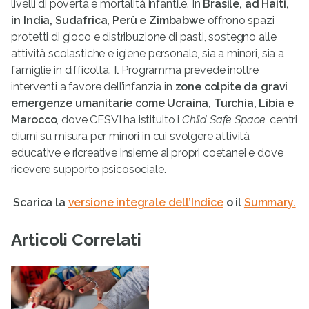
livelli di povertà e mortalità infantile. In
Brasile, ad Haiti,
in India, Sudafrica, Perù e Zimbabwe
offrono spazi
protetti di gioco e distribuzione di pasti, sostegno alle
attività scolastiche e igiene personale, sia a minori, sia a
famiglie in difficoltà. Il Programma prevede inoltre
interventi a favore dell’infanzia in
zone colpite da gravi
emergenze umanitarie come Ucraina, Turchia, Libia e
Marocco
, dove CESVI ha istituito i
Child Safe Space
, centri
diurni su misura per minori in cui svolgere attività
educative e ricreative insieme ai propri coetanei e dove
ricevere supporto psicosociale.
Scarica la
versione integrale dell’Indice
o il
Summary.
Articoli Correlati