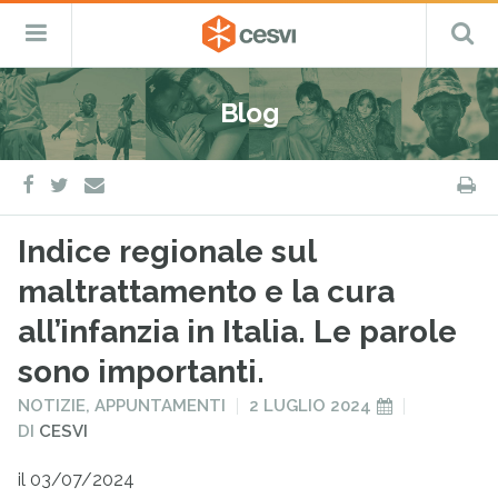
CESVI
Menu
C
Fondazione
–
Primario
ETS
Salta
Cooperazione,
al
Emergenza
Blog
contenuto
e
Sviluppo
facebook
twitter
S
e-
mail
Indice regionale sul
maltrattamento e la cura
all’infanzia in Italia. Le parole
sono importanti.
PUBBLICATO
PUBBLICATO
NOTIZIE
,
APPUNTAMENTI
2 LUGLIO 2024
IN
IL
DI
CESVI
il 03/07/2024