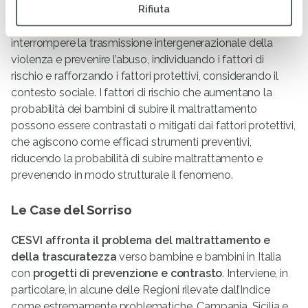
Rifiuta
l’importanza di adottare un approccio che permetta di
prendersi cura degli abusati, intervenire su chi abusa,
interrompere la trasmissione intergenerazionale della
violenza e prevenire l’abuso, individuando i fattori di
rischio e rafforzando i fattori protettivi, considerando il
contesto sociale. I fattori di rischio che aumentano la
probabilità dei bambini di subire il maltrattamento
possono essere contrastati o mitigati dai fattori protettivi,
che agiscono come efficaci strumenti preventivi,
riducendo la probabilità di subire maltrattamento e
prevenendo in modo strutturale il fenomeno.
Le Case del Sorriso
CESVI affronta il problema del maltrattamento e
della trascuratezza
verso bambine e bambini in Italia
con
progetti di prevenzione e contrasto
. Interviene, in
particolare, in alcune delle Regioni rilevate dall’Indice
come estremamente problematiche, Campania, Sicilia e