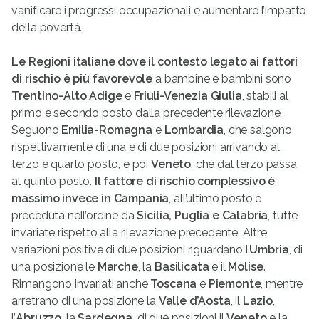
vanificare i progressi occupazionali e aumentare l’impatto
della povertà.
Le Regioni italiane dove il contesto legato ai fattori
di rischio è più favorevole
a bambine e bambini sono
Trentino-Alto Adige
e
Friuli-Venezia Giulia
, stabili al
primo e secondo posto dalla precedente rilevazione.
Seguono
Emilia-Romagna
e
Lombardia
, che salgono
rispettivamente di una e di due posizioni arrivando al
terzo e quarto posto, e poi
Veneto
, che dal terzo passa
al quinto posto.
Il fattore di rischio complessivo è
massimo invece in
Campania
, all’ultimo posto e
preceduta nell’ordine da
Sicilia, Puglia e Calabria
, tutte
invariate rispetto alla rilevazione precedente. Altre
variazioni positive di due posizioni riguardano l’
Umbria
, di
una posizione le
Marche
, la
Basilicata
e il
Molise
.
Rimangono invariati anche
Toscana
e
Piemonte
, mentre
arretrano di una posizione la
Valle d’Aosta
, il
Lazio
,
l’
Abruzzo
, la
Sardegna
, di due posizioni il
Veneto
e la