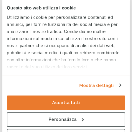
Sardegna
che migliora di tre, il
Trentino-Alto Adige, la
Questo sito web utilizza i cookie
Liguria e il Friuli-Venezia
Giulia che ne hanno perse
altrettante.
Utilizziamo i cookie per personalizzare contenuti ed
annunci, per fornire funzionalità dei social media e per
Sulla capacità di fronteggiare il maltrattamento
analizzare il nostro traffico. Condividiamo inoltre
all’infanzia
, nella sintesi tra fattori di rischio e servizi,
informazioni sul modo in cui utilizza il nostro sito con i
l’Emilia-Romagna si conferma al primo posto
.
nostri partner che si occupano di analisi dei dati web,
Seguono
Trentino-Alto Adige
,
Veneto
e
Friuli-Venezia
pubblicità e social media, i quali potrebbero combinarle
Giulia
, nelle stesse posizioni dalla precedente edizione,
con altre informazioni che ha fornito loro o che hanno
così come la
Lombardia
. Le Regioni con le maggiori
raccolto dal suo utilizzo dei loro servizi.
criticità rimangono
Sicilia e Campania
. Le
Marche
migliorano di tre posizioni, la
Valle d’Aosta
di due,
Mostra dettagli
l’
Umbria
, la
Sardegna, l’Abruzzo, la Basilicata, il Molise
e la Calabria
di una. Peggiorano di tre posizioni la
Liguria, il Piemonte e il Lazio
, mentre la
Toscana
e la
Accetta tutti
Puglia
perdono una posizione ciascuna.
Personalizza
Prevenzione per diminuire i fattori di rischio e
aumentare i fattori protettivi
. Il rapporto sottolinea