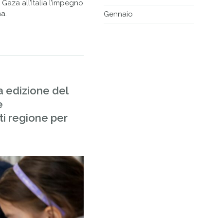
 Gaza all’Italia l’impegno
ma.
Gennaio
a edizione del
e
ati regione per