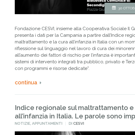
30 OTTOB
Fondazione CESVI, insieme alla Cooperativa Sociale Il Gri
presenta i dati per la Campania a partire dall’Indice regi
maltrattamento e la cura all’infanzia in Italia con un mo
riflessione sul linguaggio nel lavoro di cura dei minorenni
all’aumento dei fattori di rischio per l’infanzia è important
sistemi di intervento integrati tra pubblico, privato e Ter
con programmi e risorse dedicate”.
continua
Indice regionale sul maltrattamento e 
all’infanzia in Italia. Le parole sono imp
PUBBLICATO
NOTIZIE
,
APPUNTAMENTI
DI
CESVI
IN