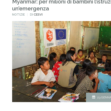
Myanmar: per milioni di bambini l’istru
un’emergenza
PUBBLICATO
NOTIZIE
DI
CESVI
IN
23 GENNA