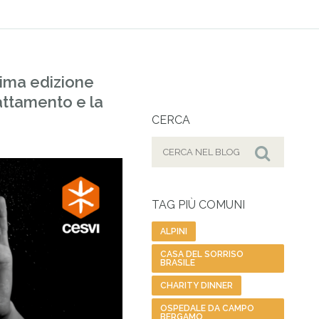
tima edizione
rattamento e la
CERCA
Cerca
per:
Cerca
TAG PIÙ COMUNI
ALPINI
CASA DEL SORRISO
BRASILE
CHARITY DINNER
OSPEDALE DA CAMPO
BERGAMO