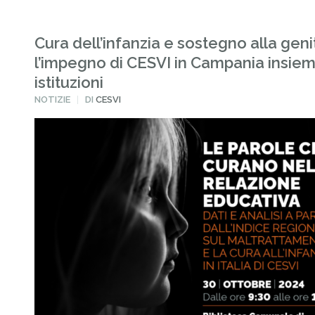
Cura dell’infanzia e sostegno alla genit
l’impegno di CESVI in Campania insiem
istituzioni
PUBBLICATO
NOTIZIE
DI
CESVI
IN