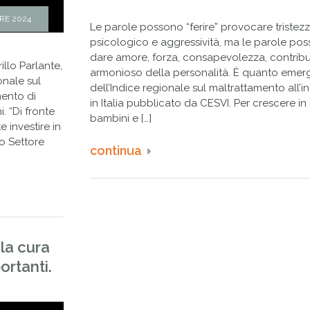
RE 2024
Le parole possono “ferire” provocare tristezz
psicologico e aggressività, ma le parole pos
dare amore, forza, consapevolezza, contribu
llo Parlante,
armonioso della personalità. È quanto emerg
onale sul
dell’Indice regionale sul maltrattamento all’i
mento di
in Italia pubblicato da CESVI. Per crescere 
. “Di fronte
bambini e […]
e investire in
zo Settore
continua
la cura
ortanti.