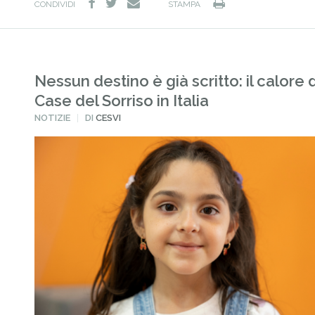
facebook
twitter
Stampa
e-
CONDIVIDI
STAMPA
mail
Nessun destino è già scritto: il calore 
Case del Sorriso in Italia
PUBBLICATO
NOTIZIE
DI
CESVI
IN