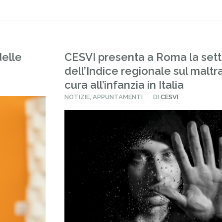
delle
CESVI presenta a Roma la set
dell’Indice regionale sul malt
cura all’infanzia in Italia
PUBBLICATO
NOTIZIE
,
APPUNTAMENTI
DI
CESVI
IN