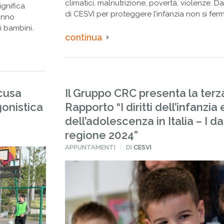
climatici, malnutrizione, povertà, violenze. Da
ignifica
di CESVI per proteggere l’infanzia non si fer
hanno
i bambini.
continua
acusa
Il Gruppo CRC presenta la terz
gonistica
Rapporto “I diritti dell’infanzia 
dell’adolescenza in Italia – I d
regione 2024”
PUBBLICATO
APPUNTAMENTI
DI
CESVI
IN