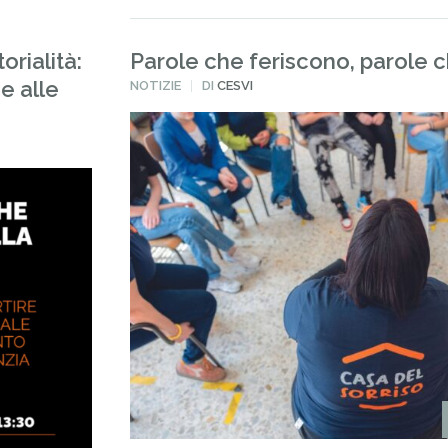
orialità:
Parole che feriscono, parole 
e alle
PUBBLICATO
NOTIZIE
DI
CESVI
IN