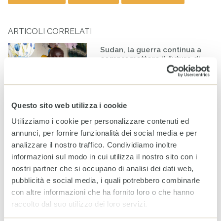
ARTICOLI CORRELATI
Sudan, la guerra continua a
compromettere il futuro di
milioni di persone
31 LUGLIO 2026
Questo sito web utilizza i cookie
Venezuela: CESVI e
Utilizziamo i cookie per personalizzare contenuti ed
Fondazione Prosolidar
annunci, per fornire funzionalità dei social media e per
insieme per sostenere la
popolazione colpita
analizzare il nostro traffico. Condividiamo inoltre
dall’emergenza
informazioni sul modo in cui utilizza il nostro sito con i
28 LUGLIO 2026
nostri partner che si occupano di analisi dei dati web,
pubblicità e social media, i quali potrebbero combinarle
Venezuela, un mese dopo:
con altre informazioni che ha fornito loro o che hanno
l’emergenza non si ferma
raccolto dal suo utilizzo dei loro servizi.
quando la terra smette di
tremare