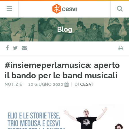
CESVI
Menu
C
Fondazione
–
Primario
ETS
Salta
Cooperazione,
al
Emergenza
Blog
contenuto
e
Sviluppo
facebook
twitter
S
e-
mail
#insiemeperlamusica: aperto
il bando per le band musicali
PUBBLICATO
PUBBLICATO
NOTIZIE
10 GIUGNO 2020
DI
CESVI
IN
IL