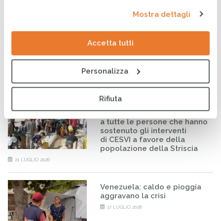
24 LUGLIO 2026
Mostra dettagli
Borena, il costo umano
Accetta tutti
dell’ingiustizia climatica
22 LUGLIO 2026
Personalizza
Rifiuta
Acqua pulita a Gaza: grazie
al PD Adda Martesana e
a tutte le persone che hanno
sostenuto gli interventi
di CESVI a favore della
popolazione della Striscia
21 LUGLIO 2026
Venezuela: caldo e pioggia
aggravano la crisi
17 LUGLIO 2026