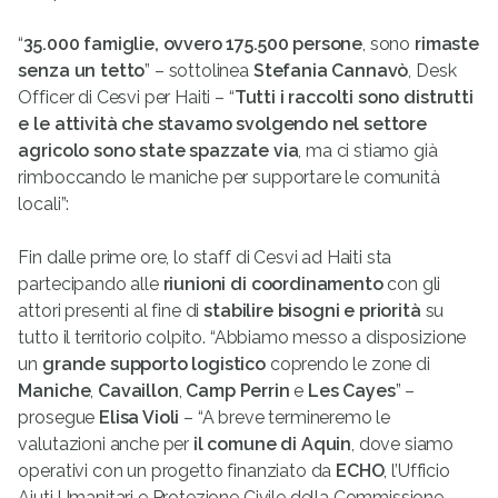
“
35.000 famiglie, ovvero 175.500 persone
, sono
rimaste
senza un tetto
” – sottolinea
Stefania Cannavò
, Desk
Officer di Cesvi per Haiti – “
Tutti i raccolti sono distrutti
e le attività che stavamo svolgendo nel settore
agricolo sono state spazzate via
, ma ci stiamo già
rimboccando le maniche per supportare le comunità
locali”:
Fin dalle prime ore, lo staff di Cesvi ad Haiti sta
partecipando alle
riunioni di coordinamento
con gli
attori presenti al fine di
stabilire bisogni e priorità
su
tutto il territorio colpito. “Abbiamo messo a disposizione
un
grande supporto logistico
coprendo le zone di
Maniche
,
Cavaillon
,
Camp Perrin
e
Les Cayes
” –
prosegue
Elisa Violi
– “A breve termineremo le
valutazioni anche per
il comune di Aquin
, dove siamo
operativi con un progetto finanziato da
ECHO
, l’Ufficio
Aiuti Umanitari e Protezione Civile della Commissione