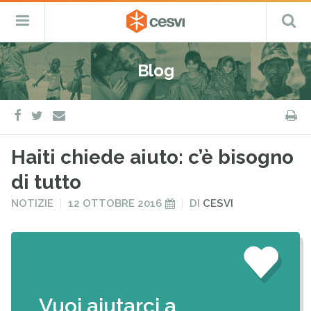
CESVI
Menu
C
Fondazione
–
Primario
ETS
Salta
Cooperazione,
al
Emergenza
Blog
contenuto
e
Sviluppo
facebook
twitter
S
e-
mail
Haiti chiede aiuto: c’è bisogno
di tutto
PUBBLICATO
PUBBLICATO
NOTIZIE
12 OTTOBRE 2016
DI
CESVI
IN
IL
Vuoi aiutarci a