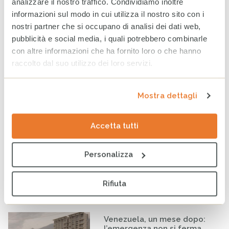
analizzare il nostro traffico. Condividiamo inoltre
Venezuela: al fianco delle
comunità colpite per
informazioni sul modo in cui utilizza il nostro sito con i
ritrovare la quotidianità
nostri partner che si occupano di analisi dei dati web,
perduta
pubblicità e social media, i quali potrebbero combinarle
7 AGOSTO 2026
con altre informazioni che ha fornito loro o che hanno
raccolto dal suo utilizzo dei loro servizi.
Sudan, la guerra continua a
compromettere il futuro di
milioni di persone
Mostra dettagli
31 LUGLIO 2026
Accetta tutti
Venezuela: CESVI e
Fondazione Prosolidar
Personalizza
insieme per sostenere la
popolazione colpita
dall’emergenza
Rifiuta
28 LUGLIO 2026
Venezuela, un mese dopo:
l’emergenza non si ferma