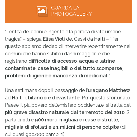
GUARDA LA
PHOTOGALLERY
“L’entità dei danni è ingente e la perdita di vite umane
tragica” – spiega
Elisa Violi
del Cesvi da
Haiti
– “Per
questo abbiamo deciso di intervenire repentinamente nei
comuni che hanno subìto i danni maggiori e che
registrano
difficoltà di accesso, acqua e latrine
contaminate, case inagibili o del tutto scomparse
,
problemi di igiene e mancanza di medicinali
”.
Una settimana dopo il passaggio dell’
uragano Matthew
ad
Haiti
, il
bilancio è devastante
. Per questo sfortunato
Paese, il più povero dell’emisfero occidentale, si tratta del
più grave disastro naturale dal terremoto del 2010
. Si
parla di
oltre 900 morti
,
migliaia di case distrutte,
migliaia di sfollati e 2,1 milioni di persone colpite
(di
cui quasi 900.000 bambini).