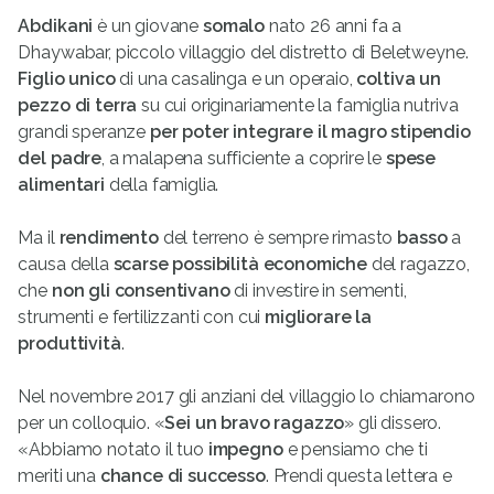
Abdikani
è un giovane
somalo
nato 26 anni fa a
Dhaywabar, piccolo villaggio del distretto di Beletweyne.
Figlio unico
di una casalinga e un operaio,
coltiva un
pezzo di terra
su cui originariamente la famiglia nutriva
grandi speranze
per poter integrare il magro stipendio
del padre
, a malapena sufficiente a coprire le
spese
alimentari
della famiglia.
Ma il
rendimento
del terreno è sempre rimasto
basso
a
causa della
scarse possibilità economiche
del ragazzo,
che
non gli consentivano
di investire in sementi,
strumenti e fertilizzanti con cui
migliorare la
produttività
.
Nel novembre 2017 gli anziani del villaggio lo chiamarono
per un colloquio. «
Sei un bravo ragazzo
» gli dissero.
«Abbiamo notato il tuo
impegno
e pensiamo che ti
meriti una
chance di successo
. Prendi questa lettera e