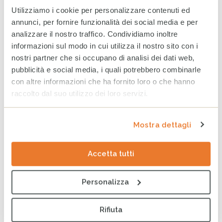
Utilizziamo i cookie per personalizzare contenuti ed
annunci, per fornire funzionalità dei social media e per
ARTICOLI CORRELATI
analizzare il nostro traffico. Condividiamo inoltre
Earth Overshoot Day: la data
informazioni sul modo in cui utilizza il nostro sito con i
che ci ricorda il nostro
nostri partner che si occupano di analisi dei dati web,
debito con la Terra
pubblicità e social media, i quali potrebbero combinarle
30 LUGLIO 2026
con altre informazioni che ha fornito loro o che hanno
raccolto dal suo utilizzo dei loro servizi.
Borena, il costo umano
dell’ingiustizia climatica
Mostra dettagli
22 LUGLIO 2026
Accetta tutti
Albania: CESVI e LifeGate
Personalizza
raccontano la Vjosa, l’ultimo
fiume selvaggio d’Europa
9 LUGLIO 2026
Rifiuta