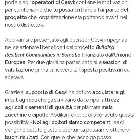
portala agli
operatori di Cesvi
: contiene le motivazioni
per cui riteniamo che tu
possa entrare a far parte del
progetto
che l’organizzazione sta portando avanti nel
nostro distretto».
Abdikani si è presentato agli operatori Cesvi impegnati
nel selezionare i beneficiari del progetto
Building
Resilient Communities
in Somalia
finanziato dall’
Unione
Europea
. Per due giorni ha partecipato alle
sessioni di
valutazione
prima di ricevere la
risposta positiva
in cui
sperava.
Grazie al
supporto di Cesvi
ha potuto
acquistare gli
input agricoli
che gli servivano da tempo:
attrezzi
agricoli
e
sementi di qualità
per piantare
mais
,
zucchine
e
cipolle
. Abdikani è felice di aver avuto questa
possibilità: «
Noi agricoltori siamo competenti
: se ci
vengono date le giuste opportunità possiamo ottenere
buoni risultati
. Con quello che raccolgo posso