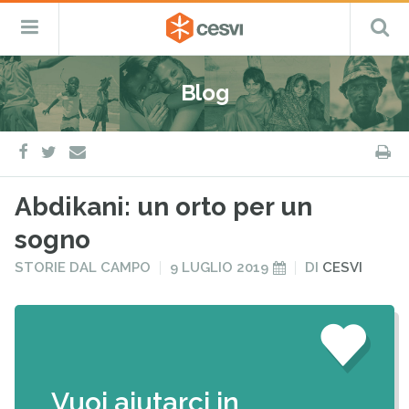
CESVI
Menu
C
Fondazione
–
Primario
ETS
Salta
Cooperazione,
al
Emergenza
Blog
contenuto
e
Sviluppo
facebook
twitter
S
e-
mail
Abdikani: un orto per un
sogno
PUBBLICATO
PUBBLICATO
STORIE DAL CAMPO
9 LUGLIO 2019
DI
CESVI
IN
IL
Vuoi aiutarci in