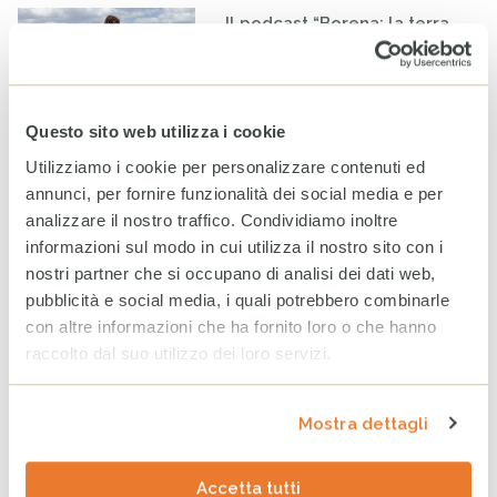
Il podcast “Borena: la terra
senza pioggia” trionfa al
“Premio Fandango Podcast”
18 MAGGIO 2026
Questo sito web utilizza i cookie
Utilizziamo i cookie per personalizzare contenuti ed
CESVI, una finestra sul
annunci, per fornire funzionalità dei social media e per
mondo: tre incontri per
approfondire crisi
analizzare il nostro traffico. Condividiamo inoltre
internazionali, solidarietà e
informazioni sul modo in cui utilizza il nostro sito con i
grandi emergenze
nostri partner che si occupano di analisi dei dati web,
umanitarie
pubblicità e social media, i quali potrebbero combinarle
17 APRILE 2026
con altre informazioni che ha fornito loro o che hanno
raccolto dal suo utilizzo dei loro servizi.
CESVI apre il canale ufficiale
su WhatsApp
17 APRILE 2026
Mostra dettagli
Accetta tutti