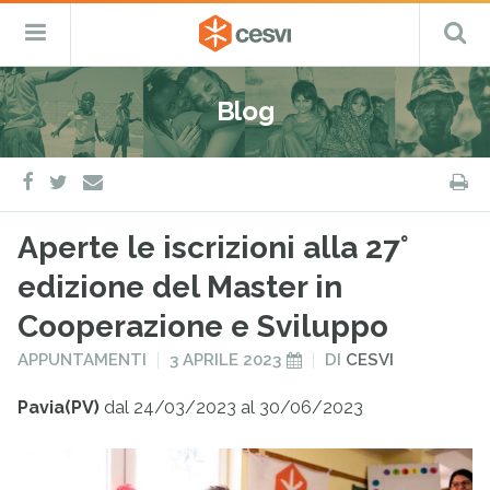
CESVI
Menu
C
Fondazione
–
Primario
ETS
Salta
Cooperazione,
al
Emergenza
Blog
contenuto
e
Sviluppo
facebook
twitter
S
e-
mail
Aperte le iscrizioni alla 27°
edizione del Master in
Cooperazione e Sviluppo
PUBBLICATO
PUBBLICATO
APPUNTAMENTI
3 APRILE 2023
DI
CESVI
IN
IL
Pavia(PV)
dal 24/03/2023 al 30/06/2023