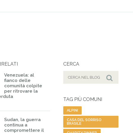
RRELATI
CERCA
Cerca
Venezuela: al
fianco delle
per:
Cerca
comunità colpite
per ritrovare la
erduta
TAG PIÙ COMUNI
ALPINI
Sudan, la guerra
CASA DEL SORRISO
BRASILE
continua a
compromettere il