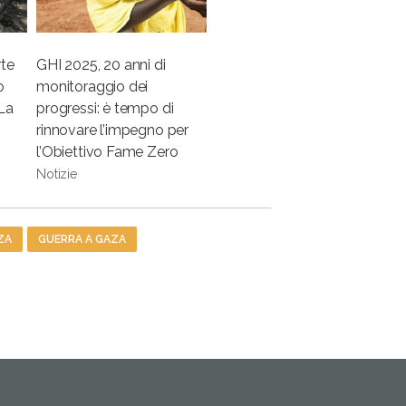
rte
GHI 2025, 20 anni di
o
monitoraggio dei
 La
progressi: è tempo di
rinnovare l’impegno per
l’Obiettivo Fame Zero
Notizie
ZA
GUERRA A GAZA