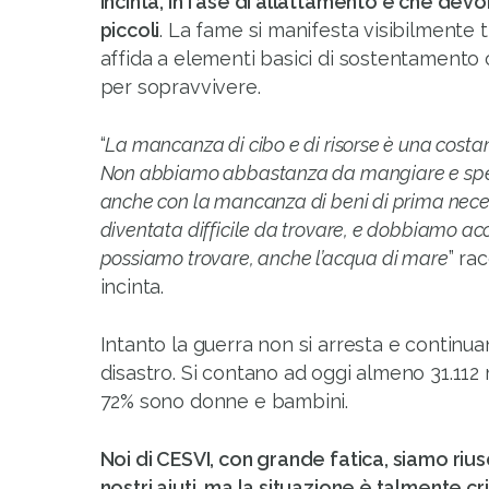
incinta, in fase di allattamento e che devo
piccoli
. La fame si manifesta visibilmente t
affida a elementi basici di sostentament
per sopravvivere.
“
La mancanza di cibo e di risorse è una costa
Non abbiamo abbastanza da mangiare e spes
anche con la mancanza di beni di prima neces
diventata difficile da trovare, e dobbiamo acc
possiamo trovare, anche l’acqua di mare
” ra
incinta.
Intanto la guerra non si arresta e continuan
disastro. Si contano ad oggi almeno 31.112 mor
72% sono donne e bambini.
Noi di CESVI, con grande fatica, siamo rius
nostri aiuti, ma la situazione è talmente cr