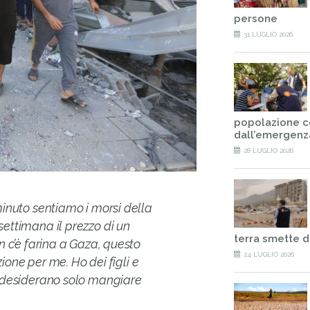
persone
31 LUGLIO 2026
popolazione c
dall’emergenz
28 LUGLIO 2026
minuto sentiamo i morsi della
settimana il prezzo di un
terra smette d
on c’è farina a Gaza, questo
24 LUGLIO 2026
ne per me. Ho dei figli e
a, desiderano solo mangiare