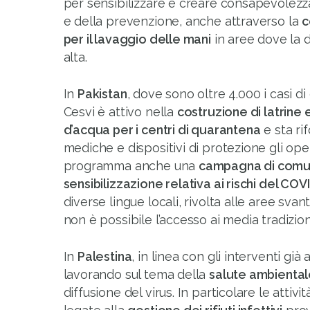
per sensibilizzare e creare consapevolezza
e della prevenzione, anche attraverso la
c
per il lavaggio delle mani
in aree dove la 
alta.
In
Pakistan
, dove sono oltre 4.000 i casi d
Cesvi è attivo nella
costruzione di latrine 
d’acqua per i centri di quarantena
e sta ri
mediche e dispositivi di protezione gli opera
programma anche una
campagna di comu
sensibilizzazione relativa ai rischi del COV
diverse lingue locali, rivolta alle aree sv
non è possibile l’accesso ai media tradizion
In
Palestina
, in linea con gli interventi già 
lavorando sul tema della
salute ambiental
diffusione del virus. In particolare le attivi