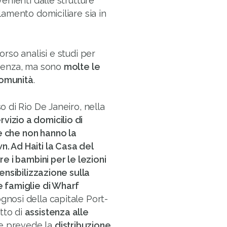
enienti dalle strutture
olamento domiciliare sia in
corso analisi e studi per
ergenza, ma sono
molte le
comunità
.
o di Rio De Janeiro, nella
vizio a domicilio di
e che non hanno la
n. Ad Haiti la Casa del
 i bambini per le lezioni
sensibilizzazione sulla
e famiglie di
Wharf
ognosi della capitale Port-
tto di
assistenza alle
e prevede la
distribuzione