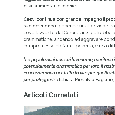
di kit alimentari e igienici
.
Cesvi continua con grande impegno il prop
sud del mondo
, ponendo un’attenzione par
dove l’avvento del Coronavirus potrebbe
drammatiche, andando ad aggravare condiz
compromesse da fame, povertà, e una diffu
“Le popolazioni con cui lavoriamo, meritan
potenzialmente drammatico per loro, il nostro s
ci ricorderanno per tutta la vita per quello 
per proteggerli
”
dichiara
Piersilvio Fagiano
,
Articoli Correlati