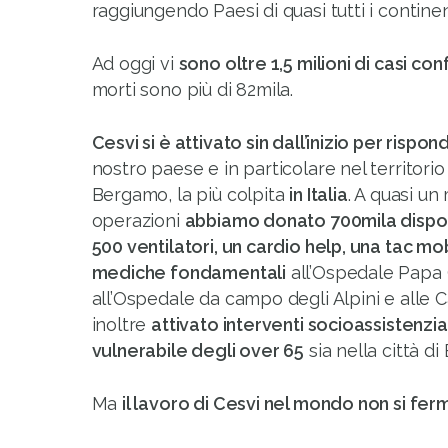
raggiungendo Paesi di quasi tutti i continen
Ad oggi vi
sono oltre 1,5 milioni di casi co
morti sono più di 82mila.
Cesvi si è attivato sin dall’inizio per risp
nostro paese e in particolare nel territorio
Bergamo, la più colpita
in Italia
. A quasi un 
operazioni
abbiamo donato 700mila disposi
500 ventilatori, un cardio help, una tac mo
mediche fondamentali
all’Ospedale Papa 
all’Ospedale da campo degli Alpini e alle 
inoltre
attivato interventi socioassistenzial
vulnerabile degli over 65
sia nella città d
Ma
il lavoro di Cesvi nel mondo non si fer