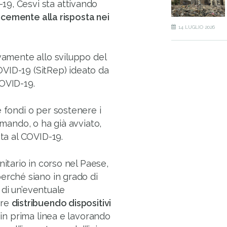
19, Cesvi sta attivando
acemente alla risposta nei
14 LUGLIO 2026
ivamente allo sviluppo del
VID-19 (SitRep) ideato da
COVID-19.
e fondi o per sostenere i
mmando, o ha già avviato,
sta al COVID-19.
nitario in corso nel Paese,
erché siano in grado di
a di un’eventuale
tre
distribuendo dispositivi
i in prima linea e lavorando