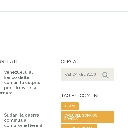
RRELATI
CERCA
Cerca
Venezuela: al
fianco delle
per:
Cerca
comunità colpite
per ritrovare la
erduta
TAG PIÙ COMUNI
ALPINI
Sudan, la guerra
CASA DEL SORRISO
BRASILE
continua a
compromettere il