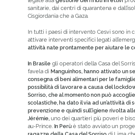
legate alla
gestione dei rifiuti infettivi
prov
sanitarie, dai centri di quarantena e dall’is
Cisgiordania che a Gaza.
In tutti i paesi di intervento Cesvi sono in 
attivare interventi specifici legati all’em
attività nate prontamente per aiutare le 
In Brasile
gli operatori della Casa del Sorris
favela di
Manguinhos, hanno attivato un ser
consegna di beni alimentari per le famigli
possibilità di lavorare a causa del lockdow
Sorriso, che al momento non può accogliere
scolastiche, ha dato il via ad un’attività di 
prevenzione e quindi sull’igiene rivolta all
Jérémie,
uno dei quartieri più poveri e bis
au-Prince.
In Perù
è stato avviato un proge
ragazze della Casa del Sorriso
di Lima ch