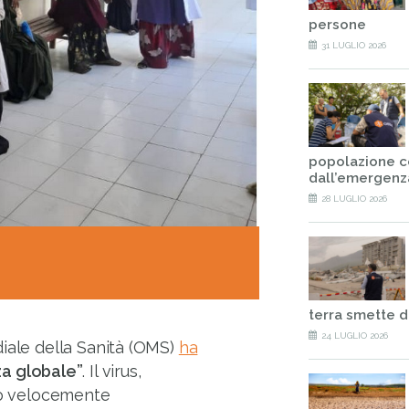
persone
31 LUGLIO 2026
popolazione c
dall’emergenz
28 LUGLIO 2026
terra smette d
24 LUGLIO 2026
diale della Sanità (OMS)
ha
za globale”
. Il virus,
uso velocemente