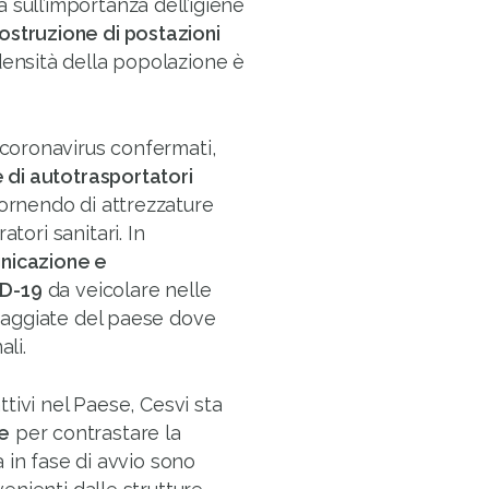
 sull’importanza dell’igiene
ostruzione di postazioni
densità della popolazione è
i coronavirus confermati,
e di autotrasportatori
fornendo di attrezzature
tori sanitari. In
nicazione e
ID-19
da veicolare nelle
antaggiate del paese dove
ali.
attivi nel Paese, Cesvi sta
e
per contrastare la
tà in fase di avvio sono