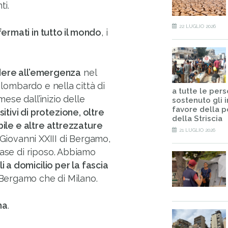
ti.
22 LUGLIO 2026
nfermati in tutto il mondo
, i
ondere all’emergenza
nel
 lombardo e nella città di
a tutte le per
mese dall’inizio delle
sostenuto gli i
favore della 
tivi di protezione, oltre
della Striscia
bile e altre attrezzature
21 LUGLIO 2026
Giovanni XXIII di Bergamo,
Case di riposo. Abbiamo
i a domicilio per la fascia
i Bergamo che di Milano.
ma
.