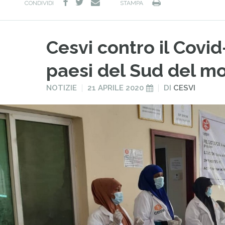
facebook
twitter
Stampa
e-
CONDIVIDI
STAMPA
mail
Cesvi contro il Covi
paesi del Sud del m
PUBBLICATO
PUBBLICATO
NOTIZIE
21 APRILE 2020
DI
CESVI
IN
IL