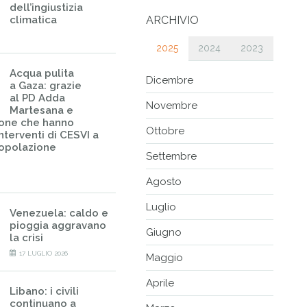
dell’ingiustizia
climatica
ARCHIVIO
2025
2024
2023
Acqua pulita
Dicembre
a Gaza: grazie
al PD Adda
Novembre
Martesana e
sone che hanno
Ottobre
nterventi di CESVI a
popolazione
Settembre
Agosto
Luglio
Venezuela: caldo e
pioggia aggravano
Giugno
la crisi
17 LUGLIO 2026
Maggio
Aprile
Libano: i civili
continuano a