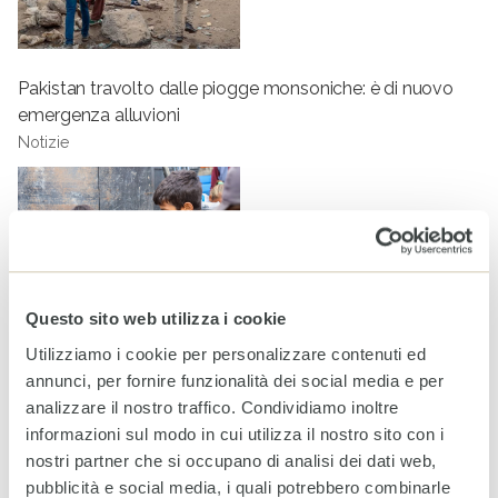
Pakistan travolto dalle piogge monsoniche: è di nuovo
emergenza alluvioni
Notizie
Questo sito web utilizza i cookie
Utilizziamo i cookie per personalizzare contenuti ed
annunci, per fornire funzionalità dei social media e per
analizzare il nostro traffico. Condividiamo inoltre
Restituire dignità attraverso l’igiene: sostenere le famiglie
informazioni sul modo in cui utilizza il nostro sito con i
a Gaza nel mezzo del conflitto
nostri partner che si occupano di analisi dei dati web,
Notizie
pubblicità e social media, i quali potrebbero combinarle