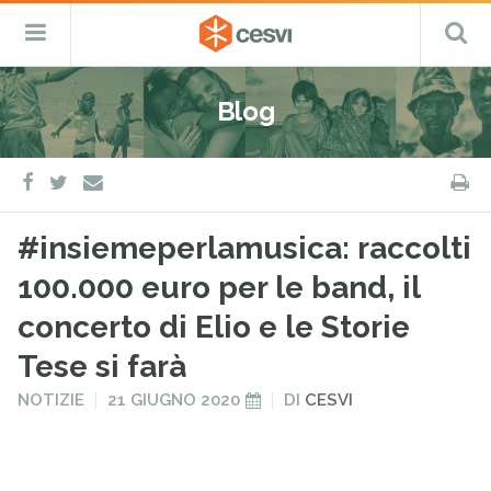
CESVI
Menu
C
Fondazione
–
Primario
ETS
Salta
Cooperazione,
al
Emergenza
Blog
contenuto
e
Sviluppo
facebook
twitter
S
e-
mail
#insiemeperlamusica: raccolti
100.000 euro per le band, il
concerto di Elio e le Storie
Tese si farà
PUBBLICATO
PUBBLICATO
NOTIZIE
21 GIUGNO 2020
DI
CESVI
IN
IL