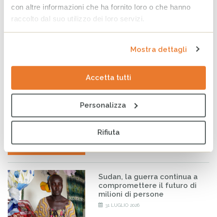
con altre informazioni che ha fornito loro o che hanno
raccolto dal suo utilizzo dei loro servizi.
Tag
SALUTE
EMERGENZE
SOCIETÀ CIVILE
COOPERAZIONE
SOLIDARIETÀ
PARTECIPAZIONE
Mostra dettagli
COMUNICAZIONE
Accetta tutti
ARTICOLI CORRELATI
Personalizza
WhatsApp CESVI: le notizie
dal campo direttamente sul
tuo telefono
Rifiuta
5 AGOSTO 2026
Sudan, la guerra continua a
compromettere il futuro di
milioni di persone
31 LUGLIO 2026