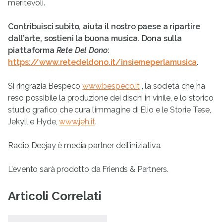
meritevoli.
Contribuisci subito, aiuta il nostro paese a ripartire
dall’arte, sostieni la buona musica. Dona sulla
piattaforma
Rete Del Dono
:
https://www.retedeldono.it/insiemeperlamusica
.
Si ringrazia Bespeco
www.bespeco.it
, la società che ha
reso possibile la produzione dei dischi in vinile, e lo storico
studio grafico che cura l’immagine di Elio e le Storie Tese,
Jekyll e Hyde,
www.jeh.it
.
Radio Deejay è media partner dell’iniziativa.
L’evento sarà prodotto da Friends & Partners.
Articoli Correlati