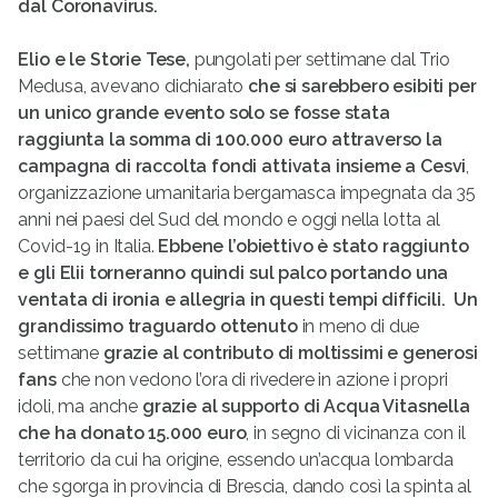
dal Coronavirus.
Elio e le Storie Tese,
pungolati per settimane dal Trio
Medusa, avevano dichiarato
che si sarebbero esibiti per
un unico grande evento solo se fosse stata
raggiunta la somma di 100.000 euro attraverso
la
campagna di raccolta fondi attivata insieme a Cesvi
,
organizzazione umanitaria bergamasca impegnata da 35
anni nei paesi del Sud del mondo e oggi nella lotta al
Covid-19 in Italia.
Ebbene l’obiettivo è stato raggiunto
e gli Elii torneranno quindi sul palco portando una
ventata di ironia e allegria in questi tempi difficili.
Un
grandissimo traguardo ottenuto
in meno di due
settimane
grazie al contributo di moltissimi e generosi
fans
che non vedono l’ora di rivedere in azione i propri
idoli, ma anche
grazie al supporto di Acqua Vitasnella
che ha donato 15.000 euro
, in segno di vicinanza con il
territorio da cui ha origine, essendo un’acqua lombarda
che sgorga in provincia di Brescia, dando così la spinta al