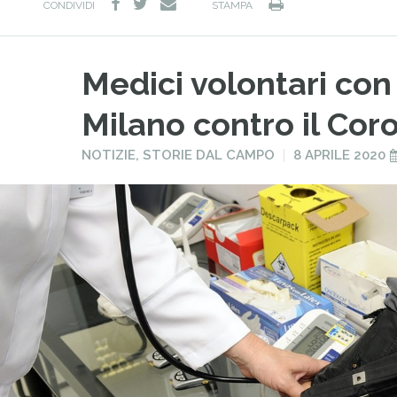
facebook
twitter
Stampa
e-
CONDIVIDI
STAMPA
mail
Medici volontari con
Milano contro il Cor
PUBBLICATO
PUBBLICATO
NOTIZIE
,
STORIE DAL CAMPO
8 APRILE 2020
IN
IL