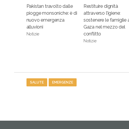
Pakistan travolto dalle
Restituire dignità
piogge monsoniche: è di
attraverso l’igiene:
nuovo emergenza
sostenere le famiglie 
alluvioni
Gaza nel mezzo del
conflitto
Notizie
Notizie
Tag
SALUTE
EMERGENZE