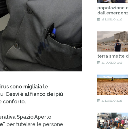
popolazione c
dall’emergenz
28 LUGLIO 2026
terra smette d
24 LUGLIO 2026
rus sono migliaia le
ui Cesvi è al fianco dei più
e conforto.
22 LUGLIO 2026
erativa Spazio Aperto
te”
per tutelare le persone