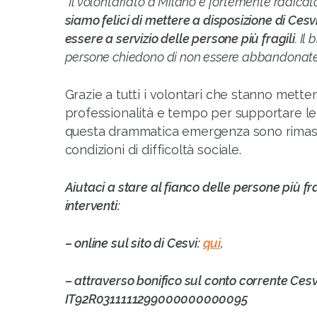
“Il volontariato a Milano è fortemente radicat
siamo felici di mettere a disposizione di Cesv
essere a servizio delle persone più fragili
. Il
persone chiedono di non essere abbandonat
Grazie a tutti i volontari che stanno mette
professionalità e tempo per supportare l
questa drammatica emergenza sono rimast
condizioni di difficoltà sociale.
Aiutaci a stare al fianco delle persone più frag
interventi:
– online sul sito di Cesvi:
qui
.
– attraverso bonifico sul conto corrente C
IT92R0311111299000000000095