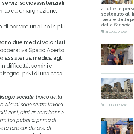
o
servizi socioassistenziali
a tutte le per
ento ed emarginazione.
sostenuto gli i
favore della 
della Striscia
di portare un aiuto in più.
21 LUGLIO 2026
sono due medici volontari
Cooperativa Spazio Aperto
re
assistenza medica agli
 in difficoltà, uomini e
 bisogno, privi di una casa
isagio sociale
, tipico della
o. Alcuni sono senza lavoro
14 LUGLIO 2026
lti anni, altri ancora hanno
rmitori pubblici prima di
 e la loro condizione di