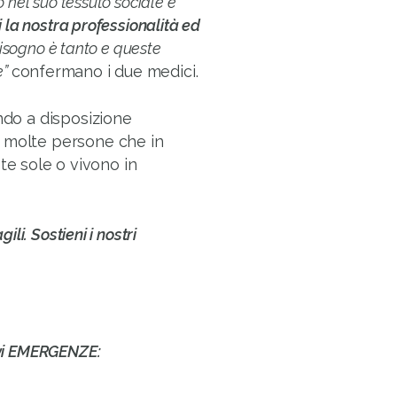
o nel suo tessuto sociale e
i la nostra professionalità ed
 bisogno è tanto e queste
e”
confermano i due medici.
ndo a disposizione
e molte persone che in
e sole o vivono in
ili. Sostieni i nostri
esvi EMERGENZE: