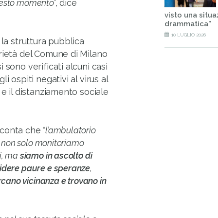
uesto momento
”, dice
visto una situa
drammatica”
10 LUGLIO 2026
 la struttura pubblica
rietà del Comune di Milano
 sono verificati alcuni casi
 ospiti negativi al virus al
 e il distanziamento sociale
conta che
“l’ambulatorio
i non solo monitoriamo
i, ma
siamo in ascolto di
idere paure e speranze
,
rcano vicinanza e trovano in