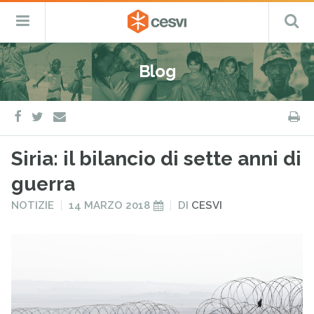
CESVI
Menu
C
Fondazione
–
Primario
ETS
Salta
Cooperazione,
al
Emergenza
Blog
contenuto
e
Sviluppo
facebook
twitter
S
e-
mail
Siria: il bilancio di sette anni di
guerra
PUBBLICATO
PUBBLICATO
NOTIZIE
14 MARZO 2018
DI
CESVI
IN
IL