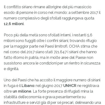
Il conflitto siriano rimane all’origine del più massiccio
esodo di persone in corso nel mondo: a settembre 2017 il
numero complessivo degli sfollati raggiungeva quota
12,6 milioni
.
Poco più della metà sono sfollati interni, i restanti 5,6
milioni sono fuggiti oltre i confini siriani, trovando rifugio
per la maggior parte nei Paesi limitrofi. OCHA stima che
nel corso del 2017 siano stati 721.647 i siriani che hanno
fatto ritorno in patria, ma in molte aree del Paese non
sussistono ancora le condizioni per un rientro in sicurezza
e dignità.
Uno dei Paesi che ha accolto il maggiore numero di siriani
in fuga è il
Libano
: nel giugno 2017
UNHCR
ne registrava
oltre
un milione
. La forte presenza di rifugiati mina la
stabilità dell’economia e grava pesantemente su
infrastrutture e servizi già di per sé precari, delineando una