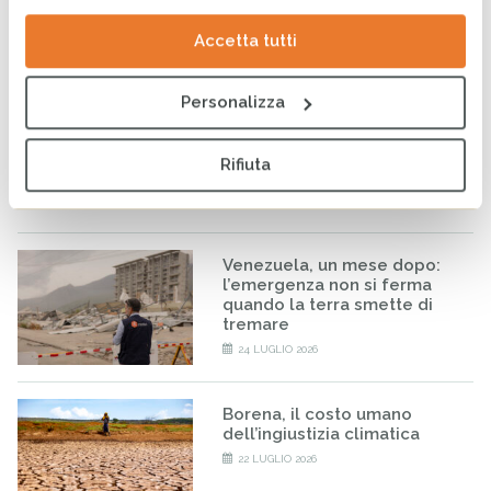
31 LUGLIO 2026
Accetta tutti
Venezuela: CESVI e
Personalizza
Fondazione Prosolidar
insieme per sostenere la
popolazione colpita
Rifiuta
dall’emergenza
28 LUGLIO 2026
Venezuela, un mese dopo:
l’emergenza non si ferma
quando la terra smette di
tremare
24 LUGLIO 2026
Borena, il costo umano
dell’ingiustizia climatica
22 LUGLIO 2026