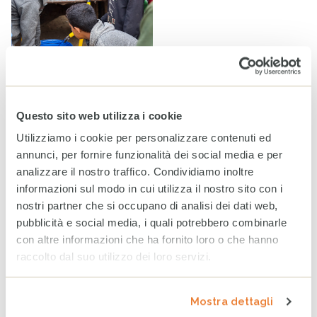
Restituire dignità attraverso l’igiene: sostenere le famiglie
Questo sito web utilizza i cookie
a Gaza nel mezzo del conflitto
Notizie
Utilizziamo i cookie per personalizzare contenuti ed
annunci, per fornire funzionalità dei social media e per
analizzare il nostro traffico. Condividiamo inoltre
Tag
COOPERAZIONE
SOLIDARIETÀ
EMERGENZE
informazioni sul modo in cui utilizza il nostro sito con i
nostri partner che si occupano di analisi dei dati web,
ALLIANCE2015
pubblicità e social media, i quali potrebbero combinarle
con altre informazioni che ha fornito loro o che hanno
raccolto dal suo utilizzo dei loro servizi.
ARTICOLI CORRELATI
Sudan, la guerra continua a
compromettere il futuro di
Mostra dettagli
milioni di persone