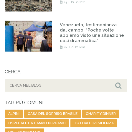
14 LUGLIO 2026
Venezuela, testimonianza
dal campo: “Poche volte
abbiamo visto una situazione
così drammatica”
10 LUGLIO 2026
CERCA
Cerca
per:
Cer
TAG PIÙ COMUNI
ALPINI
CASA DEL SORRISO BRASILE
CHARITY DINNER
OSPEDALE DA CAMPO BERGAMO
TUTORI DI RESILIENZA