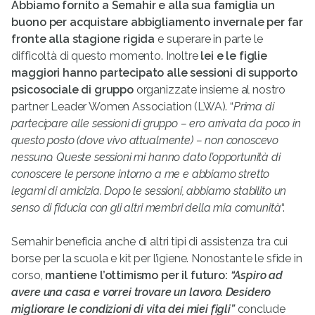
Abbiamo fornito a Semahir e alla sua famiglia un
buono per acquistare abbigliamento invernale per far
fronte alla stagione rigida
e superare in parte le
difficoltà di questo momento. Inoltre
lei e le figlie
maggiori hanno partecipato alle sessioni di supporto
psicosociale di gruppo
organizzate insieme al nostro
partner Leader Women Association (LWA). “
Prima di
partecipare alle sessioni di gruppo – ero arrivata da poco in
questo posto (dove vivo attualmente) – non conoscevo
nessuno. Queste sessioni mi hanno dato l’opportunità di
conoscere le persone intorno a me e abbiamo stretto
legami di amicizia. Dopo le sessioni, abbiamo stabilito un
senso di fiducia con gli altri membri della mia comunità
“.
Semahir beneficia anche di altri tipi di assistenza tra cui
borse per la scuola e kit per l’igiene. Nonostante le sfide in
corso,
mantiene l’ottimismo per il futuro:
“Aspiro ad
avere una casa e vorrei trovare un lavoro. Desidero
migliorare le condizioni di vita dei miei figli”
conclude