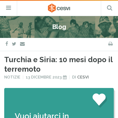
CESVI
Menu
C
Fondazione
–
Primario
ETS
Salta
Cooperazione,
al
Emergenza
Blog
contenuto
e
Sviluppo
facebook
twitter
S
e-
mail
Turchia e Siria: 10 mesi dopo il
terremoto
PUBBLICATO
PUBBLICATO
NOTIZIE
13 DICEMBRE 2023
DI
CESVI
IN
IL
Vuoi aiutarci in