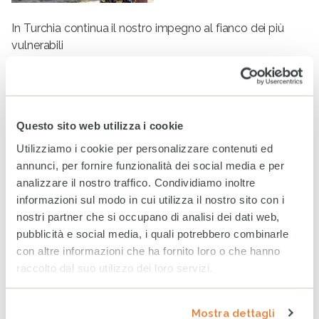
In Turchia continua il nostro impegno al fianco dei più
vulnerabili
Notizie
Questo sito web utilizza i cookie
Utilizziamo i cookie per personalizzare contenuti ed
annunci, per fornire funzionalità dei social media e per
analizzare il nostro traffico. Condividiamo inoltre
informazioni sul modo in cui utilizza il nostro sito con i
nostri partner che si occupano di analisi dei dati web,
pubblicità e social media, i quali potrebbero combinarle
Terremoto in Turchia: aiuti salvavita per le famiglie che
con altre informazioni che ha fornito loro o che hanno
hanno perso tutto
raccolto dal suo utilizzo dei loro servizi.
Notizie
Mostra dettagli