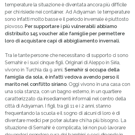
temperature la situazione è diventata ancora più difficile
per chi risiede nei container. Ad Adıyaman le temperature
sono infatti molto basse e il periodo invernale è piuttosto
piovoso.
Per supportare i più vulnerabili abbiamo
distribuito 145 voucher alle famiglie per permettere
loro di acquistare capi di abbigliamento invernali.
Tra le tante persone che necessitano di supporto ci sono
Semahir e i suoi cinque figli. Originari di Aleppo in Siria,
vivono in Turchia da 9 anni.
Semahir si occupa della
famiglia da sola, è infatti vedova avendo perso il
marito nel conflitto siriano
. Oggi vivono in una casa con
una sola stanza, con un bagno esterno, in un quartiere
caratterizzato da insediamenti informali nel centro della
città di Adıyaman. I figli, tra gli 11 e i 2 anni, stanno
frequentando la scuola e il sogno di alcuni di loro è di
diventare medici per poter aiutare chi ha più bisogno. La
situazione di Semahir è complicata, lei non può lavorare
dovendosi prendere cura dei bambini e così dipende in