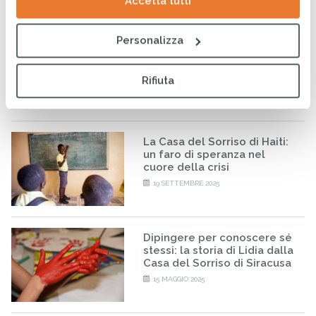
Accetta tutti
Inside Gaza — La
Personalizza
testimonianza di un
operatore CESVI tra
macerie, resilienza e
Rifiuta
necessità umanitaria
28 OTTOBRE 2025
La Casa del Sorriso di Haiti:
un faro di speranza nel
cuore della crisi
19 SETTEMBRE 2025
Dipingere per conoscere sé
stessi: la storia di Lidia dalla
Casa del Sorriso di Siracusa
15 MAGGIO 2025