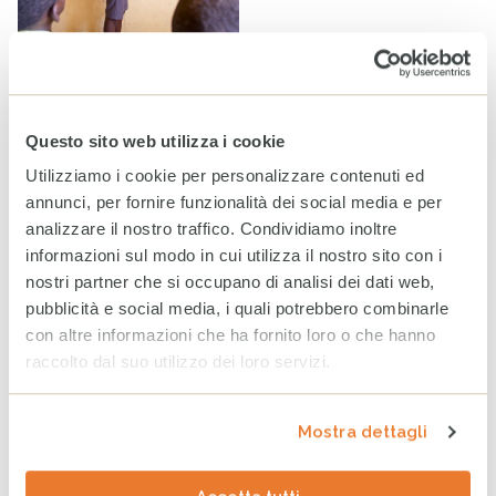
La Casa del Sorriso di Haiti: un faro di speranza nel cuore
della crisi
Questo sito web utilizza i cookie
Notizie, Storie dal campo
Utilizziamo i cookie per personalizzare contenuti ed
annunci, per fornire funzionalità dei social media e per
analizzare il nostro traffico. Condividiamo inoltre
Tag
INFANZIA
ADOZIONE
EDUCAZIONE
informazioni sul modo in cui utilizza il nostro sito con i
nostri partner che si occupano di analisi dei dati web,
SOSTEGNO A DISTANZA
HAITI
pubblicità e social media, i quali potrebbero combinarle
con altre informazioni che ha fornito loro o che hanno
ULTIMI ARTICOLI
raccolto dal suo utilizzo dei loro servizi.
L’importanza dell’ascolto: la
rinascita di Flavia alla Casa
Mostra dettagli
del Sorriso di Siracusa
20 FEBBRAIO 2026