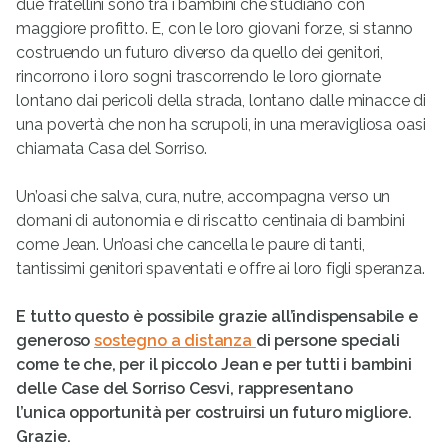
due fratellini sono tra i bambini che studiano con
maggiore profitto. E, con le loro giovani forze, si stanno
costruendo un futuro diverso da quello dei genitori,
rincorrono i loro sogni trascorrendo le loro giornate
lontano dai pericoli della strada, lontano dalle minacce di
una povertà che non ha scrupoli, in una meravigliosa oasi
chiamata Casa del Sorriso.
Un’oasi che salva, cura, nutre, accompagna verso un
domani di autonomia e di riscatto centinaia di bambini
come Jean. Un’oasi che cancella le paure di tanti,
tantissimi genitori spaventati e offre ai loro figli speranza.
E tutto questo è possibile grazie all’indispensabile e
generoso
sostegno a distanza
di persone speciali
come te che, per il piccolo Jean e per tutti i bambini
delle Case del Sorriso
Cesvi, rappresentano
l’unica opportunità per costruirsi un futuro migliore.
Grazie.