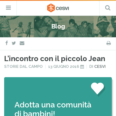
CESVI
Menu
C
Fondazione
–
Primario
ETS
Salta
Cooperazione,
al
Emergenza
Blog
contenuto
e
Sviluppo
facebook
twitter
S
e-
mail
L’incontro con il piccolo Jean
PUBBLICATO
PUBBLICATO
STORIE DAL CAMPO
13 GIUGNO 2016
DI
CESVI
IN
IL
Adotta una comunità
di bambini!