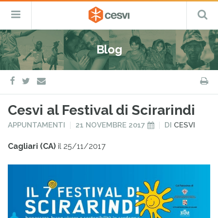
CESVI
Menu
C
Fondazione
–
Primario
ETS
Salta
Cooperazione,
al
Emergenza
Blog
contenuto
e
Sviluppo
facebook
twitter
S
e-
mail
Cesvi al Festival di Scirarindi
PUBBLICATO
PUBBLICATO
APPUNTAMENTI
21 NOVEMBRE 2017
DI
CESVI
IN
IL
Cagliari (CA)
il 25/11/2017