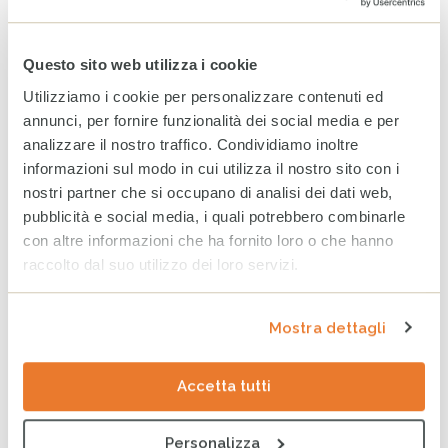
Notizie
Questo sito web utilizza i cookie
Tag
PARTECIPAZIONE
AMBIENTE
SOSTENIBILITÀ
ITALIA
Utilizziamo i cookie per personalizzare contenuti ed
annunci, per fornire funzionalità dei social media e per
analizzare il nostro traffico. Condividiamo inoltre
ARTICOLI CORRELATI
informazioni sul modo in cui utilizza il nostro sito con i
WhatsApp CESVI: le notizie
nostri partner che si occupano di analisi dei dati web,
dal campo direttamente sul
pubblicità e social media, i quali potrebbero combinarle
tuo telefono
con altre informazioni che ha fornito loro o che hanno
5 AGOSTO 2026
raccolto dal suo utilizzo dei loro servizi.
Sudan, la guerra continua a
Mostra dettagli
compromettere il futuro di
milioni di persone
31 LUGLIO 2026
Accetta tutti
Personalizza