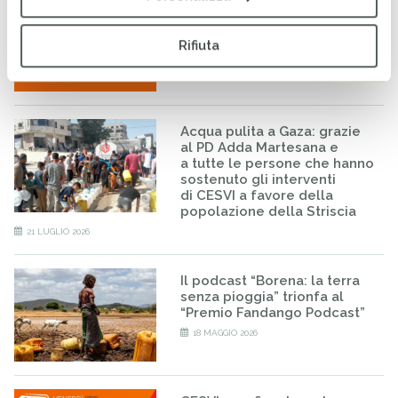
COMPASS: il ruolo della rete
per l’evoluzione digitale del
Terzo Settore
Rifiuta
24 LUGLIO 2026
Acqua pulita a Gaza: grazie
al PD Adda Martesana e
a tutte le persone che hanno
sostenuto gli interventi
di CESVI a favore della
popolazione della Striscia
21 LUGLIO 2026
Il podcast “Borena: la terra
senza pioggia” trionfa al
“Premio Fandango Podcast”
18 MAGGIO 2026