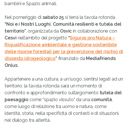
bambini e Spazio animali.
Nel pomeriggio di
sabato 25
si terrà la tavola rotonda
“Noi e i Nostri Luoghi. Comunità resilienti e tutela del
territorio”
, organizzata da
Osvic
in collaborazione con
Cesvi
nell’ambito del progetto
“
Siguros pro Natura –
Riqualificazione ambientale e gestione sostenibile
delle risorse forestali per la prevenzione del rischio di
dissesto idrogeologico
”
finanziato da
MediaFriends
Onlus
.
Appartenere a una cultura, a un luogo, sentirsi legati ad un
territorio: la tavola rotonda sarà un momento di
confronto e approfondimento sull’argomento
tutela del
paesaggio
come “spazio vissuto” da una
comunità
,
come luogo di relazione tra uomo e natura, come
identità, storia, nella specificità di contesti e di situazioni,
nel dialogo tra alterità.