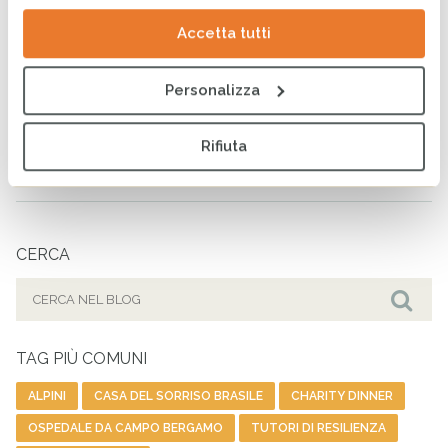
14 LUGLIO 2026
Accetta tutti
Personalizza
Venezuela, testimonianza
dal campo: “Poche volte
abbiamo visto una situazione
Rifiuta
così drammatica”
10 LUGLIO 2026
CERCA
Cerca
per:
Cer
TAG PIÙ COMUNI
ALPINI
CASA DEL SORRISO BRASILE
CHARITY DINNER
OSPEDALE DA CAMPO BERGAMO
TUTORI DI RESILIENZA