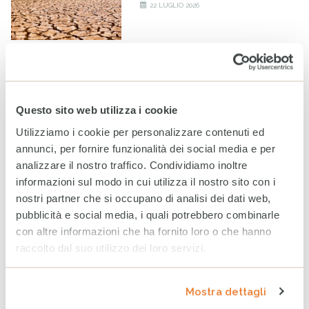
22 LUGLIO 2026
Acqua pulita a Gaza: grazie
al PD Adda Martesana e
a tutte le persone che hanno
sostenuto gli interventi
Questo sito web utilizza i cookie
di CESVI a favore della
Utilizziamo i cookie per personalizzare contenuti ed
popolazione della Striscia
annunci, per fornire funzionalità dei social media e per
21 LUGLIO 2026
analizzare il nostro traffico. Condividiamo inoltre
informazioni sul modo in cui utilizza il nostro sito con i
Venezuela: caldo e pioggia
nostri partner che si occupano di analisi dei dati web,
aggravano la crisi
pubblicità e social media, i quali potrebbero combinarle
17 LUGLIO 2026
con altre informazioni che ha fornito loro o che hanno
raccolto dal suo utilizzo dei loro servizi.
Libano: i civili continuano a
Mostra dettagli
pagare il prezzo della
guerra