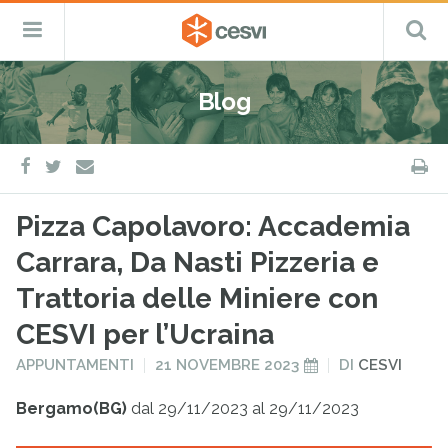
CESVI
Menu
C
Fondazione
–
Primario
ETS
Salta
Cooperazione,
al
Emergenza
Blog
contenuto
e
Sviluppo
facebook
twitter
S
e-
mail
Pizza Capolavoro: Accademia
Carrara, Da Nasti Pizzeria e
Trattoria delle Miniere con
CESVI per l’Ucraina
PUBBLICATO
PUBBLICATO
APPUNTAMENTI
21 NOVEMBRE 2023
DI
CESVI
IN
IL
Bergamo(BG)
dal 29/11/2023 al 29/11/2023