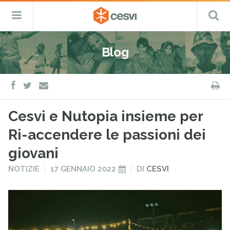
CESVI
Menu
C
Fondazione
–
Primario
ETS
Salta
Cooperazione,
al
Emergenza
Blog
contenuto
e
Sviluppo
facebook
twitter
S
e-
mail
Cesvi e Nutopia insieme per
Ri-accendere le passioni dei
giovani
PUBBLICATO
PUBBLICATO
NOTIZIE
17 GENNAIO 2022
DI
CESVI
IN
IL