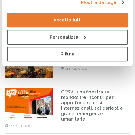
Acqua pulita a Gaza: grazie
Mostra dettagli
al PD Adda Martesana e
a tutte le persone che hanno
sostenuto gli interventi
Accetta tutti
di CESVI a favore della
popolazione della Striscia
21 LUGLIO 2026
Personalizza
Il podcast “Borena: la terra
Rifiuta
senza pioggia” trionfa al
“Premio Fandango Podcast”
18 MAGGIO 2026
CESVI, una finestra sul
mondo: tre incontri per
approfondire crisi
internazionali, solidarietà e
grandi emergenze
umanitarie
17 APRILE 2026