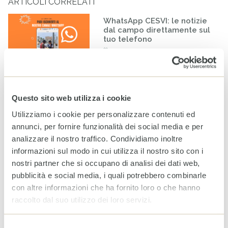
ARTICOLI CORRELATI
WhatsApp CESVI: le notizie
dal campo direttamente sul
tuo telefono
5 AGOSTO 2026
Sudan, la guerra continua a
Questo sito web utilizza i cookie
compromettere il futuro di
milioni di persone
Utilizziamo i cookie per personalizzare contenuti ed
31 LUGLIO 2026
annunci, per fornire funzionalità dei social media e per
analizzare il nostro traffico. Condividiamo inoltre
informazioni sul modo in cui utilizza il nostro sito con i
COMPASS: il ruolo della rete
nostri partner che si occupano di analisi dei dati web,
per l’evoluzione digitale del
pubblicità e social media, i quali potrebbero combinarle
Terzo Settore
con altre informazioni che ha fornito loro o che hanno
24 LUGLIO 2026
raccolto dal suo utilizzo dei loro servizi.